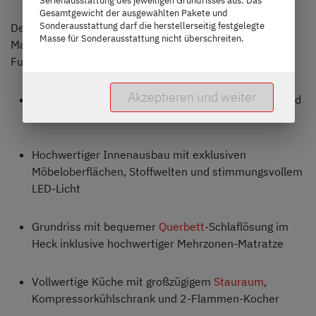
Gesamtgewicht der ausgewählten Pakete und
Sonderausstattung darf die herstellerseitig festgelegte
Der Globetrail Performance setzt nicht nur optisch
Masse für Sonderausstattung nicht überschreiten.
Maßstäbe – auch im Inneren erwartet dich durchdachte
Funktionalität in edler Ausführung.
Akzeptieren und weiter
Dynamisches Exterieur mit sportlichen Akzenten und
eigenständigen Dekoren
Hochwertiger Innenausbau mit exklusiven
Möbeloberflächen, Stoffwelten und stimmungsvollem
LED-Licht
Grundriss mit bequemer
Querbett
-Schlaflösung im
Heck inklusive hochwertiger Mehrzonen-Matratze
Vollwertige Küche mit großzügigem
Stauraum
,
Kompressorkühlschrank und 2-Flammen-Kocher