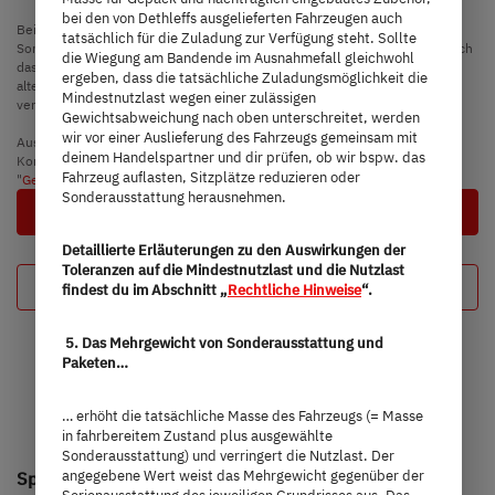
bei den von Dethleffs ausgelieferten Fahrzeugen auch
Bei einer Auflastung erhöht sich die herstellerseitig festgelegte Masse für
tatsächlich für die Zuladung zur Verfügung steht. Sollte
Sonderausstattung. Die Erhöhung ergibt sich aus der höheren Nutzlast durch
die Wiegung am Bandende im Ausnahmefall gleichwohl
das alternative Fahrgestell. Hiervon sind das erhöhte Eigengewicht des
ergeben, dass die tatsächliche Zuladungsmöglichkeit die
alternativen Fahrgestells sowie insbesondere das Gewicht für ggf.
Mindestnutzlast wegen einer zulässigen
verpflichtende schwerere Motorvarianten (z. B. 180 PS) abzuziehen.
Gewichtsabweichung nach oben unterschreitet, werden
wir vor einer Auslieferung des Fahrzeugs gemeinsam mit
Ausführliche Hinweise & Erläuterungen zur Gewichtsthematik und zur
deinem Handelspartner und dir prüfen, ob wir bspw. das
Konfiguration des Fahrzeugs findest du im Abschnitt
Fahrzeug auflasten, Sitzplätze reduzieren oder
"
Gewichtsinformationen
".
Sonderausstattung herausnehmen.
Nächster Schritt
Detaillierte Erläuterungen zu den Auswirkungen der
Toleranzen auf die Mindestnutzlast und die Nutzlast
Deine Konfiguration
findest du im Abschnitt „
Rechtliche Hinweise
“.
5. Das Mehrgewicht von Sonderausstattung und
Paketen…
… erhöht die tatsächliche Masse des Fahrzeugs (= Masse
in fahrbereitem Zustand plus ausgewählte
Sonderausstattung) und verringert die Nutzlast. Der
angegebene Wert weist das Mehrgewicht gegenüber der
Sportliches Design, intelligenter Komfort
Serienausstattung des jeweiligen Grundrisses aus. Das