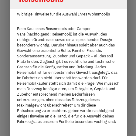
Wichtige Hinweise für die Auswahl Ihres Wohnmobils
Beim Kauf eines Reisemobils oder Camper
Vans (nachfolgend: Reisemobil) ist die Auswahl des
richtigen Grundrisses sowie ein ansprechendes Design
besonders wichtig. Darüber hinaus spielt aber auch das
600 DR Advantage
Gewicht eine essentielle Rolle. Familie, Freunde,
Sonderausstattung, Zubehör und Gepäck – all das soll
Platz finden. Zugleich gibt es rechtliche und technische
86.499,– €
2 - 3 Personen
Grenzen für die Konfiguration und Beladung. Jedes
Reisemobil ist für ein bestimmtes Gewicht ausgelegt, das
a)
Preis ab
Schlafplätze
im Fahrbetrieb nicht überschritten werden darf. Für
Reisemobilkäufer stellt sich damit die Frage: Wie muss ich
mein Fahrzeug konfigurieren, um Fahrgäste, Gepäck und
5,98 m
3.500 kg
Zubehör entsprechend meinen Bedürfnissen
unterzubringen, ohne dass das Fahrzeug dieses
Länge
Technisch zulässige Gesamtmasse
Maximalgewicht überschreitet? Um dir diese
Entscheidung zu erleichtern, geben wir dir nachfolgend
einige Hinweise an die Hand, die für die Auswahl deines
Fahrzeugs aus unserem Portfolio besonders wichtig sind:
Modell auswählen