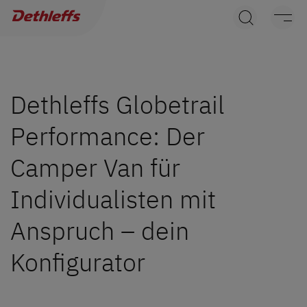
Händlersuche
Wohnwagen
Wohnmobile
Dethleffs Globetrail
Performance: Der
Camper Vans
Camper Van für
Dethleffs Original Zubehör
Individualisten mit
Service
Anspruch – dein
Dethleffs Versprechen
Konfigurator
Reiselust