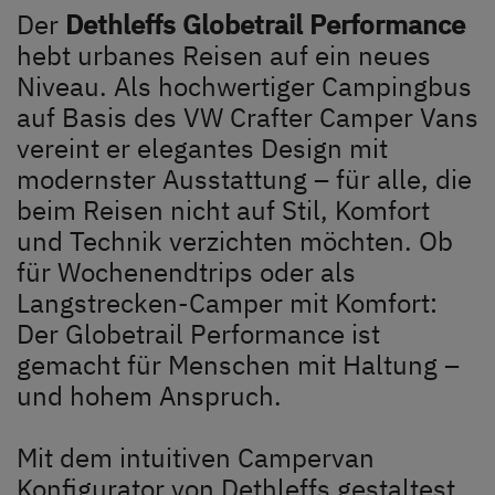
Unternehmen
Der
Dethleffs Globetrail Performance
hebt urbanes Reisen auf ein neues
Händlersuche
Niveau. Als hochwertiger Campingbus
auf Basis des VW Crafter Camper Vans
Fahrzeugbörse
vereint er elegantes Design mit
modernster Ausstattung – für alle, die
Blog
beim Reisen nicht auf Stil, Komfort
und Technik verzichten möchten. Ob
für Wochenendtrips oder als
Langstrecken-Camper mit Komfort:
Der Globetrail Performance ist
gemacht für Menschen mit Haltung –
Dethleffs Händlersuche
und hohem Anspruch.
Finde den Dethleffs Händler in deiner Nähe
Mit dem intuitiven Campervan
Konfigurator von Dethleffs gestaltest