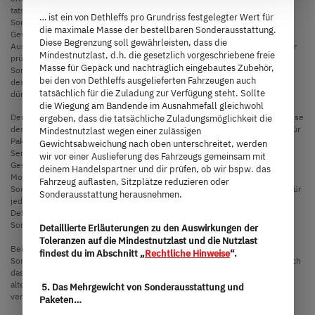
at the bottom left of the website). You can find further
tatsächliche Zuladungsmöglichkeit trotz der Begrenzung der
… ist ein von Dethleffs pro Grundriss festgelegter Wert für
information in our Privacy Policy.
Sonderausstattung die Mindestnutzlast wegen einer zulässigen
die maximale Masse der bestellbaren Sonderausstattung.
Gewichtsabweichung nach oben unterschreitet, werden wir vor einer
Diese Begrenzung soll gewährleisten, dass die
Auslieferung des Fahrzeugs gemeinsam mit deinem Handelspartner und dir
Mindestnutzlast, d.h. die gesetzlich vorgeschriebene freie
prüfen, ob wir bspw. das Fahrzeug auflasten, Sitzplätze reduzieren oder
Masse für Gepäck und nachträglich eingebautes Zubehör,
Sonderausstattung herausnehmen. Die technisch zulässige Gesamtmasse
bei den von Dethleffs ausgelieferten Fahrzeugen auch
des Fahrzeugs sowie die technisch zulässige Gesamtmasse auf der Achse
tatsächlich für die Zuladung zur Verfügung steht. Sollte
dürfen nicht überschritten werden.
die Wiegung am Bandende im Ausnahmefall gleichwohl
Der werkseitige Einbau von Sonderausstattung erhöht die tatsächliche Masse
ergeben, dass die tatsächliche Zuladungsmöglichkeit die
des Fahrzeugs und verringert die Nutzlast. Das angegebene Mehrgewicht für
Mindestnutzlast wegen einer zulässigen
Pakete und Sonderausstattung weist das Mehrgewicht gegenüber der
Gewichtsabweichung nach oben unterschreitet, werden
Serienausstattung des jeweiligen Modells bzw. Grundrisses aus. Das
wir vor einer Auslieferung des Fahrzeugs gemeinsam mit
Gesamtgewicht der ausgewählten Sonderausstattung darf die in den
deinem Handelspartner und dir prüfen, ob wir bspw. das
Modellübersichten angegebene herstellerseitig festgelegte Masse für
Fahrzeug auflasten, Sitzplätze reduzieren oder
Sonderausstattung nicht überschreiten. Hierbei handelt es sich um einen für
Sonderausstattung herausnehmen.
jeden Typ und Grundriss ermittelten kalkulatorischen Wert, mit dem
Dethleffs festlegt, wieviel Gewicht für werkseitig eingebaute
Sonderausstattung maximal zur Verfügung steht.
Detaillierte Erläuterungen zu den Auswirkungen der
Toleranzen auf die Mindestnutzlast und die Nutzlast
Bei einer Auflastung erhöht sich die herstellerseitig festgelegte Masse für
findest du im Abschnitt „
Rechtliche Hinweise
“.
Sonderausstattung. Die Erhöhung ergibt sich aus der höheren Nutzlast durch
das alternative Fahrgestell. Hiervon sind das erhöhte Eigengewicht des
alternativen Fahrgestells sowie insbesondere das Gewicht für ggf.
5. Das Mehrgewicht von Sonderausstattung und
verpflichtende schwerere Motorvarianten (z. B. 180 PS) abzuziehen.
Paketen…