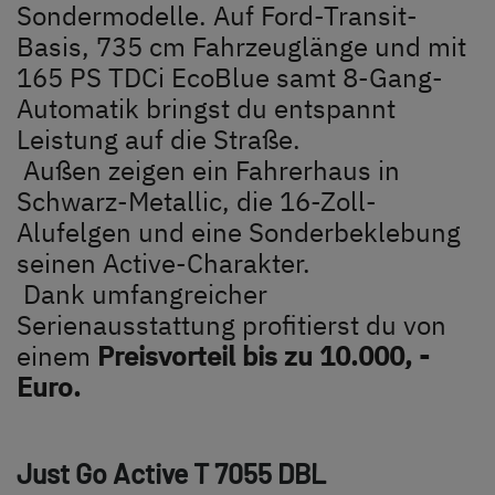
Unternehmen
Sondermodelle. Auf Ford-Transit-
Basis, 735 cm Fahrzeuglänge und mit
Händlersuche
165 PS TDCi EcoBlue samt 8-Gang-
Automatik bringst du entspannt
Fahrzeugbörse
Leistung auf die Straße.
Außen zeigen ein Fahrerhaus in
Blog
Schwarz-Metallic, die 16-Zoll-
Alufelgen und eine Sonderbeklebung
seinen Active-Charakter.
Dank umfangreicher
Serienausstattung profitierst du von
einem
Preisvorteil bis zu 10.000, -
Euro.
Dethleffs Händlersuche
Finde den Dethleffs Händler in deiner Nähe
Just Go Active
T 7055 DBL