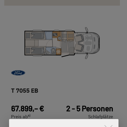
T 7055 EB
67.899,– €
2 - 5 Personen
a)
Preis ab
Schlafplätze