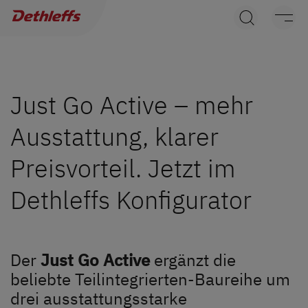
Händlersuche
Wohnwagen
Wohnmobile
Just Go Active – mehr
Ausstattung, klarer
Camper Vans
Preisvorteil. Jetzt im
Dethleffs Original Zubehör
Dethleffs Konfigurator
Service
Dethleffs Versprechen
Der
Just Go Active
ergänzt die
beliebte Teilintegrierten-Baureihe um
Reiselust
drei ausstattungsstarke