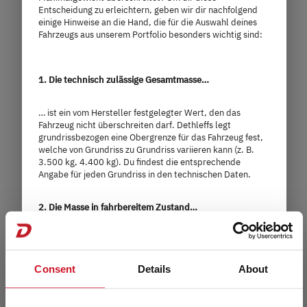
Entscheidung zu erleichtern, geben wir dir nachfolgend
einige Hinweise an die Hand, die für die Auswahl deines
T 7055 EBL
Fahrzeugs aus unserem Portfolio besonders wichtig sind:
69.999,– €
2 - 5 Personen
1. Die technisch zulässige Gesamtmasse…
a)
Preis ab
Schlafplätze
… ist ein vom Hersteller festgelegter Wert, den das
7,35 m
3.500 kg
Fahrzeug nicht überschreiten darf. Dethleffs legt
grundrissbezogen eine Obergrenze für das Fahrzeug fest,
Länge
Technisch zulässige Gesamtmasse
welche von Grundriss zu Grundriss variieren kann (z. B.
3.500 kg, 4.400 kg). Du findest die entsprechende
Angabe für jeden Grundriss in den technischen Daten.
2. Die Masse in fahrbereitem Zustand…
Modell auswählen
… besteht – vereinfacht gesagt – aus dem Grundfahrzeug
mit Serienausstattung plus einem Pauschalgewicht von 75
kg für den Fahrer. Es ist rechtlich zulässig und möglich,
Consent
Details
About
dass die Masse in fahrbereitem Zustand deines Fahrzeugs
von dem in den Verkaufsunterlagen angegebenem
Nennwert abweicht. Die zulässige Toleranz beträgt ± 5 %.