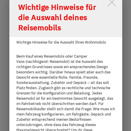
Durch Scrolling wird der Button 
7,35 m
3.500 kg
Wichtige Hinweise für
Länge
Technisch zulässige Gesamtmasse
die Auswahl deines
Reisemobils
Modell auswählen
Wichtige Hinweise für die Auswahl Ihres Wohnmobils
Beim Kauf eines Reisemobils oder Camper
Vans (nachfolgend: Reisemobil) ist die Auswahl des
richtigen Grundrisses sowie ein ansprechendes Design
besonders wichtig. Darüber hinaus spielt aber auch das
Gewicht eine essentielle Rolle. Familie, Freunde,
Sonderausstattung, Zubehör und Gepäck – all das soll
Platz finden. Zugleich gibt es rechtliche und technische
Grenzen für die Konfiguration und Beladung. Jedes
Reisemobil ist für ein bestimmtes Gewicht ausgelegt, das
im Fahrbetrieb nicht überschritten werden darf. Für
Reisemobilkäufer stellt sich damit die Frage: Wie muss ich
mein Fahrzeug konfigurieren, um Fahrgäste, Gepäck und
Zubehör entsprechend meinen Bedürfnissen
unterzubringen, ohne dass das Fahrzeug dieses
Maximalgewicht überschreitet? Um dir diese