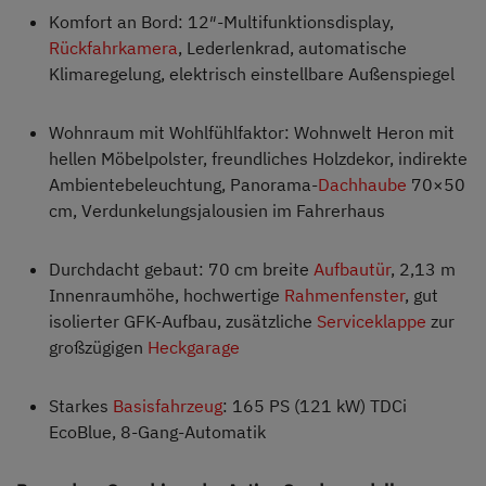
Komfort an Bord: 12″-Multifunktionsdisplay,
Rückfahrkamera
, Lederlenkrad, automatische
Klimaregelung, elektrisch einstellbare Außenspiegel
Wohnraum mit Wohlfühlfaktor: Wohnwelt Heron mit
hellen Möbelpolster, freundliches Holzdekor, indirekte
Ambientebeleuchtung, Panorama-
Dachhaube
70×50
cm, Verdunkelungsjalousien im Fahrerhaus
Durchdacht gebaut: 70 cm breite
Aufbautür
, 2,13 m
Innenraumhöhe, hochwertige
Rahmenfenster
, gut
isolierter GFK-Aufbau, zusätzliche
Serviceklappe
zur
großzügigen
Heckgarage
Starkes
Basisfahrzeug
: 165 PS (121 kW) TDCi
EcoBlue, 8-Gang-Automatik