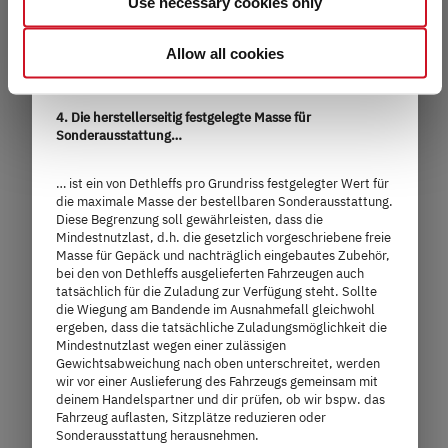
Use necessary cookies only
einem Pauschalgewicht von 75 kg pro Fahrgast (ohne
select individual cookies in the detailed view, you provide
Fahrer) gerechnet.
Detaillierte Erläuterungen zur Masse
your consent to the processing of your data for the
der Mitfahrer findest du im Abschnitt „
Rechtliche
Allow all cookies
respective purposes. Providing this consent is voluntary
Hinweise
“
and not required to use our website. You can view your
I 7027
selected settings at any time as well as deselect or
4. Die herstellerseitig festgelegte Masse für
Sonderausstattung…
change them later (such as by using the fingerprint button
at the bottom left of the website). You can find further
97.999,– €
2 - 4 Personen
… ist ein von Dethleffs pro Grundriss festgelegter Wert für
information in our Privacy Policy.
die maximale Masse der bestellbaren Sonderausstattung.
a)
Preis ab
Schlafplätze
Diese Begrenzung soll gewährleisten, dass die
Mindestnutzlast, d.h. die gesetzlich vorgeschriebene freie
Masse für Gepäck und nachträglich eingebautes Zubehör,
7,4 m
3.499 kg
bei den von Dethleffs ausgelieferten Fahrzeugen auch
tatsächlich für die Zuladung zur Verfügung steht. Sollte
Länge
Technisch zulässige Gesamtmasse
die Wiegung am Bandende im Ausnahmefall gleichwohl
ergeben, dass die tatsächliche Zuladungsmöglichkeit die
Mindestnutzlast wegen einer zulässigen
Gewichtsabweichung nach oben unterschreitet, werden
wir vor einer Auslieferung des Fahrzeugs gemeinsam mit
Modell auswählen
deinem Handelspartner und dir prüfen, ob wir bspw. das
Fahrzeug auflasten, Sitzplätze reduzieren oder
Sonderausstattung herausnehmen.