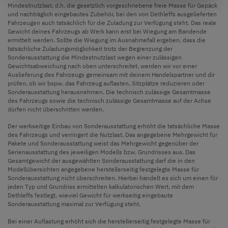
Mindestnutzlast, d.h. die gesetzlich vorgeschriebene freie Masse für Gepäck
und nachträglich eingebautes Zubehör, bei den von Dethleffs ausgelieferten
Fahrzeugen auch tatsächlich für die Zuladung zur Verfügung steht. Das reale
Gewicht deines Fahrzeugs ab Werk kann erst bei Wiegung am Bandende
ermittelt werden. Sollte die Wiegung im Ausnahmefall ergeben, dass die
tatsächliche Zuladungsmöglichkeit trotz der Begrenzung der
Sonderausstattung die Mindestnutzlast wegen einer zulässigen
Gewichtsabweichung nach oben unterschreitet, werden wir vor einer
Auslieferung des Fahrzeugs gemeinsam mit deinem Handelspartner und dir
prüfen, ob wir bspw. das Fahrzeug auflasten, Sitzplätze reduzieren oder
Sonderausstattung herausnehmen. Die technisch zulässige Gesamtmasse
des Fahrzeugs sowie die technisch zulässige Gesamtmasse auf der Achse
dürfen nicht überschritten werden.
Der werkseitige Einbau von Sonderausstattung erhöht die tatsächliche Masse
des Fahrzeugs und verringert die Nutzlast. Das angegebene Mehrgewicht für
Pakete und Sonderausstattung weist das Mehrgewicht gegenüber der
Serienausstattung des jeweiligen Modells bzw. Grundrisses aus. Das
Gesamtgewicht der ausgewählten Sonderausstattung darf die in den
Modellübersichten angegebene herstellerseitig festgelegte Masse für
Sonderausstattung nicht überschreiten. Hierbei handelt es sich um einen für
jeden Typ und Grundriss ermittelten kalkulatorischen Wert, mit dem
Dethleffs festlegt, wieviel Gewicht für werkseitig eingebaute
Sonderausstattung maximal zur Verfügung steht.
Bei einer Auflastung erhöht sich die herstellerseitig festgelegte Masse für