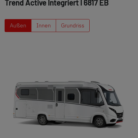
Trend Active Integriert
I 6817 EB
Außen
Innen
Grundriss
Dethleffs Händlersuche
Finde den Dethleffs Händler in deiner Nähe