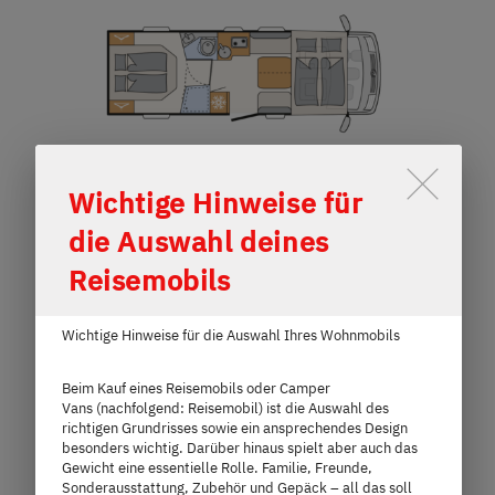
Durch Scrolling wird der Button 
Wichtige Hinweise für
die Auswahl deines
I 7057 DBL
Reisemobils
96.999,– €
4 Personen
Wichtige Hinweise für die Auswahl Ihres Wohnmobils
a)
Preis ab
Schlafplätze
Beim Kauf eines Reisemobils oder Camper
Vans (nachfolgend: Reisemobil) ist die Auswahl des
7,4 m
3.499 kg
richtigen Grundrisses sowie ein ansprechendes Design
besonders wichtig. Darüber hinaus spielt aber auch das
Länge
Technisch zulässige Gesamtmasse
Gewicht eine essentielle Rolle. Familie, Freunde,
Sonderausstattung, Zubehör und Gepäck – all das soll