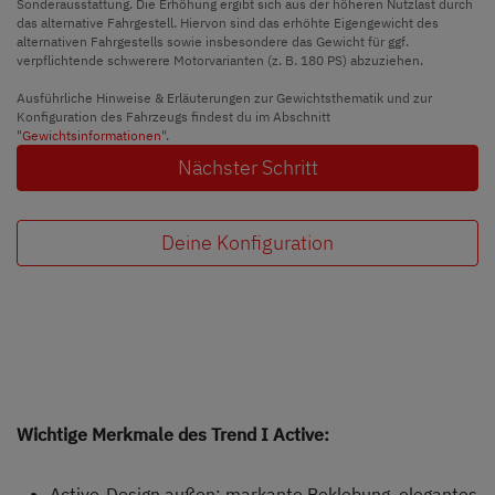
Sonderausstattung. Die Erhöhung ergibt sich aus der höheren Nutzlast durch
das alternative Fahrgestell. Hiervon sind das erhöhte Eigengewicht des
alternativen Fahrgestells sowie insbesondere das Gewicht für ggf.
verpflichtende schwerere Motorvarianten (z. B. 180 PS) abzuziehen.
Ausführliche Hinweise & Erläuterungen zur Gewichtsthematik und zur
Konfiguration des Fahrzeugs findest du im Abschnitt
"
Gewichtsinformationen
".
Nächster Schritt
Deine Konfiguration
Wichtige Merkmale des Trend I Active:
Active-Design außen: markante Beklebung, elegantes