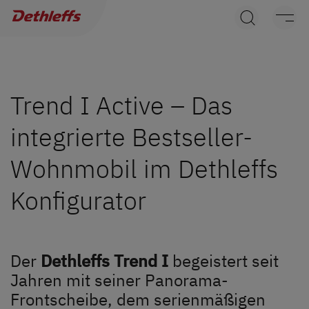
Händlersuche
Wohnwagen
Wohnmobile
Trend I Active – Das
integrierte Bestseller-
Camper Vans
Wohnmobil im Dethleffs
Dethleffs Original Zubehör
Konfigurator
Service
Dethleffs Versprechen
Der
Dethleffs Trend I
begeistert seit
Jahren mit seiner Panorama-
Reiselust
Frontscheibe, dem serienmäßigen