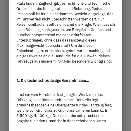
Platz finden. Zugleich gibt es rechtliche und technische
Grenzen für die Konfiguration und Beladung. Jedes
Reisemobil ist für ein bestimmtes Gewicht ausgelegt, das
Modell auswählen
im Fahrbetrieb nicht überschritten werden darf. Für
Reisemobilkäufer stellt sich damit die Frage: Wie muss ich
mein Fahrzeug konfigurieren, um Fahrgäste, Gepäck und
Zubehör entsprechend meinen Bedürfnissen
unterzubringen, ohne dass das Fahrzeug dieses
Maximalgewicht überschreitet? Um dir diese
Entscheidung zu erleichtern, geben wir dir nachfolgend
einige Hinweise an die Hand, die für die Auswahl deines
Fahrzeugs aus unserem Portfolio besonders wichtig sind:
1. Die technisch zulässige Gesamtmasse…
… ist ein vom Hersteller festgelegter Wert, den das
Fahrzeug nicht überschreiten darf. Dethleffs legt
grundrissbezogen eine Obergrenze für das Fahrzeug fest,
welche von Grundriss zu Grundriss variieren kann (z. B.
I 7057 EBL
3.500 kg, 4.400 kg). Du findest die entsprechende
Angabe für jeden Grundriss in den technischen Daten.