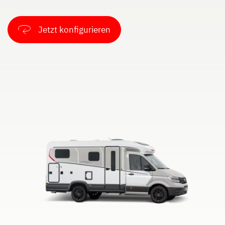
ALPA
Integriert & Alkoven
Jetzt konfigurieren
Dethleffs Händlersuche
Finde den Dethleffs Händler in deiner Nähe
Zu den Wohnmobilen
Camper Vans
Dethleffs Original Zubehör
Service