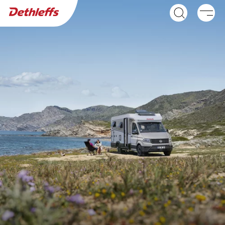
Händlersuche
Wohnwagen
Wohnmobile
GLOBEBUS ACTIVE
GLOBEBUS GO
Integriert
ACTIVE
Teilintegriert