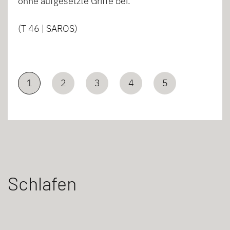
ohne aufgesetzte Griffe bei.
(T 46 | SAROS)
1
2
3
4
5
Schlafen