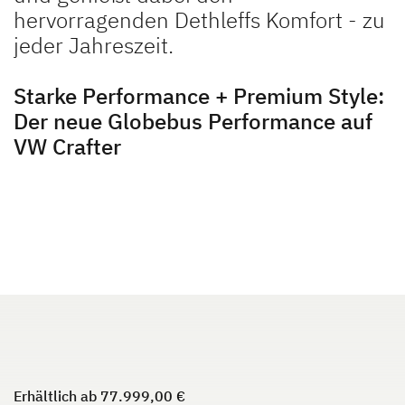
hervorragenden Dethleffs Komfort - zu
jeder Jahreszeit.
JUST VAN
TREND ACTIVE
Teilintegriert
Teilintegriert & Integriert
Starke Performance + Premium Style:
Der neue Globebus Performance auf
VW Crafter
NEU
XL A
XL I
Alkoven
Integriert
Erhältlich ab 77.999,00 €