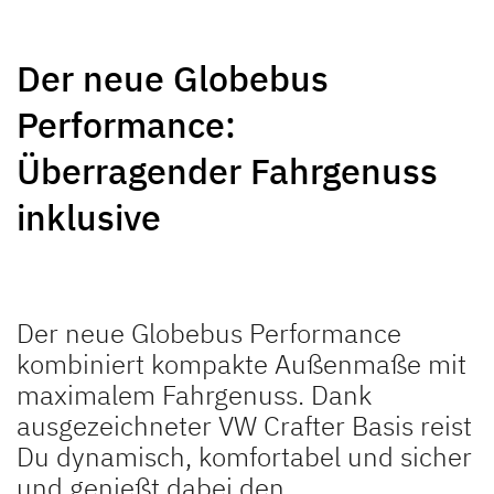
NEU
NEU
Der neue Globebus
GLOBEBUS
GLOBEBUS
Performance:
PERFORMANCE 4X4
PERFORMANCE
Teilintegriert
Teilintegriert
Überragender Fahrgenuss
inklusive
Der neue Globebus Performance
JUST CAMP ACTIVE
JUST GO ACTIVE
kombiniert kompakte Außenmaße mit
Teilintegriert
Teilintegriert
maximalem Fahrgenuss. Dank
ausgezeichneter VW Crafter Basis reist
Du dynamisch, komfortabel und sicher
und genießt dabei den
NEU
NEU