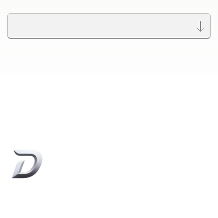
Dethleffs Versprechen
Reiselust
Unternehmen
Händlersuche
Fahrzeugbörse
Blog