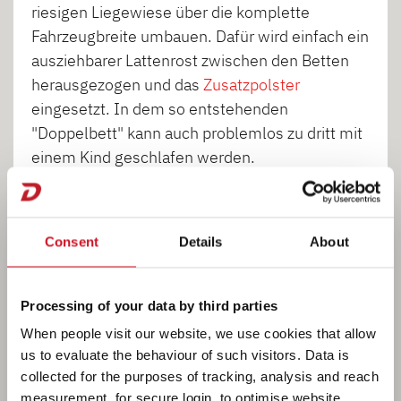
riesigen Liegewiese über die komplette
Fahrzeugbreite umbauen. Dafür wird einfach ein
ausziehbarer Lattenrost zwischen den Betten
herausgezogen und das
Zusatzpolster
eingesetzt. In dem so entstehenden
"Doppelbett" kann auch problemlos zu dritt mit
einem Kind geschlafen werden.
(T 46)
Consent
Details
About
1
2
3
4
5
Processing of your data by third parties
When people visit our website, we use cookies that allow
6
us to evaluate the behaviour of such visitors. Data is
collected for the purposes of tracking, analysis and reach
measurement, for secure login, to optimise website