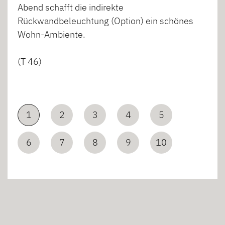
Abend schafft die indirekte
Rückwandbeleuchtung (Option) ein schönes
Wohn-Ambiente.
(T 46)
1
2
3
4
5
6
7
8
9
10