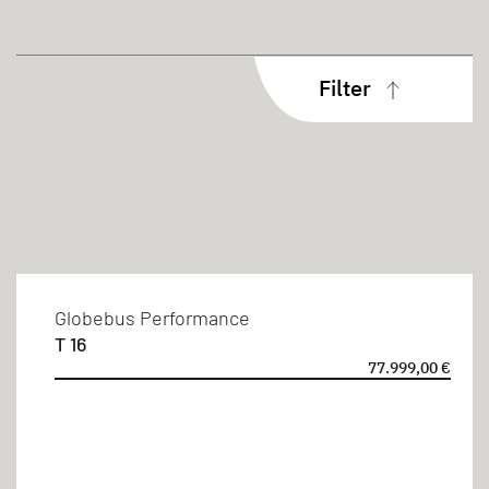
Filter
Aufbauart
Teilintegriert
Schlafplätze
Globebus Performance
T 16
2 Personen
77.999,00 €
3 Personen