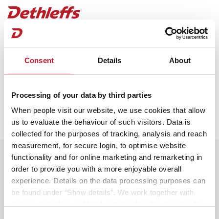
Termin-Anfragebestätigung
Consent
Details
About
Du erhältst in Kürze eine Eingangsbestätigung per
Mail. Dein ausgewählter Händler wird dich zeitnah
kontaktieren, um mit dir einen persönlichen
Processing of your data by third parties
Beratungstermin abzustimmen.
When people visit our website, we use cookies that allow
Du erhältst in Kürze eine Eingangsbestätigung per
us to evaluate the behaviour of such visitors. Data is
Mail. Dein ausgewählter Händler wird dich zeitnah
collected for the purposes of tracking, analysis and reach
kontaktieren, um mit dir einen persönlichen
measurement, for secure login, to optimise website
Nutze die Wartezeit und gestalte dein
Beratungstermin abzustimmen.
functionality and for online marketing and remarketing in
Traumfahrzeug!
order to provide you with a more enjoyable overall
experience. Details on the data processing purposes can
Bereite dich optimal auf deine Beratung vor und
be found under “Show details”. We work together with
entdecke alle Möglichkeiten. Starte jetzt deine
service providers and third parties who also process the
Konfiguration!
data for their own purposes and merge it with other data if