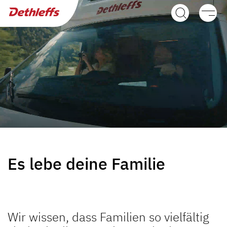
Händlersuche
Wohnwagen
Wohnmobile
Camper Vans
Dethleffs Original Zubehör
Service
Es lebe deine Familie
Dethleffs Versprechen
Reiselust
Wir wissen, dass Familien so vielfältig