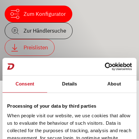
Zum Konfigurator
Zur Händlersuche
Preislisten
Consent
Details
About
Processing of your data by third parties
When people visit our website, we use cookies that allow
us to evaluate the behaviour of such visitors. Data is
Freizeitfahrzeuge von
collected for the purposes of tracking, analysis and reach
measurement, for secure login, to optimise website