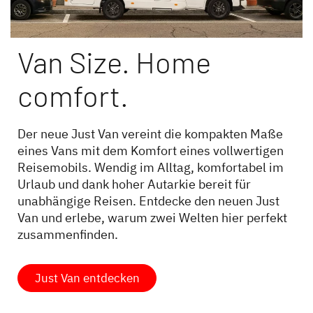
Van Size. Home
comfort.
Dethleffs Händlersuche
Finde den Dethleffs Händler in deiner Nähe
Der neue Just Van vereint die kompakten Maße
eines Vans mit dem Komfort eines vollwertigen
Reisemobils. Wendig im Alltag, komfortabel im
Urlaub und dank hoher Autarkie bereit für
unabhängige Reisen. Entdecke den neuen Just
Van und erlebe, warum zwei Welten hier perfekt
zusammenfinden.
Just Van entdecken