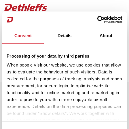
Termin-Anfragebestätigung
Consent
Details
About
Du erhältst in Kürze eine Eingangsbestätigung per
Mail. Dein ausgewählter Händler wird dich zeitnah
kontaktieren, um mit dir einen persönlichen
Processing of your data by third parties
Beratungstermin abzustimmen.
When people visit our website, we use cookies that allow
Du erhältst in Kürze eine Eingangsbestätigung per
us to evaluate the behaviour of such visitors. Data is
Mail. Dein ausgewählter Händler wird dich zeitnah
collected for the purposes of tracking, analysis and reach
kontaktieren, um mit dir einen persönlichen
measurement, for secure login, to optimise website
Nutze die Wartezeit und gestalte
Beratungstermin abzustimmen.
functionality and for online marketing and remarketing in
dein Traumfahrzeug!
order to provide you with a more enjoyable overall
experience. Details on the data processing purposes can
Bereite dich optimal auf deine Beratung vor und
be found under “Show details”. We work together with
entdecke alle Möglichkeiten. Starte
service providers and third parties who also process the
deine Konfiguration!
data for their own purposes and merge it with other data if