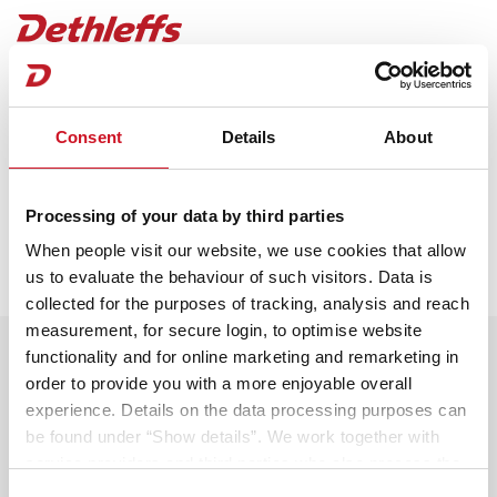
Termin-Anfragebestätigung
Consent
Details
About
Du erhältst in Kürze eine Eingangsbestätigung per
Mail. Dein ausgewählter Händler wird dich zeitnah
kontaktieren, um mit dir einen persönlichen
Processing of your data by third parties
Beratungstermin abzustimmen.
When people visit our website, we use cookies that allow
Du erhältst in Kürze eine Eingangsbestätigung per
us to evaluate the behaviour of such visitors. Data is
Mail. Dein ausgewählter Händler wird dich zeitnah
collected for the purposes of tracking, analysis and reach
kontaktieren, um mit dir einen persönlichen
measurement, for secure login, to optimise website
Nutze die Wartezeit und gestalte
Beratungstermin abzustimmen.
functionality and for online marketing and remarketing in
dein Traumfahrzeug!
order to provide you with a more enjoyable overall
experience. Details on the data processing purposes can
Bereite dich optimal auf deine Beratung vor und
be found under “Show details”. We work together with
entdecke alle Möglichkeiten. Starte
service providers and third parties who also process the
deine Konfiguration!
data for their own purposes and merge it with other data if