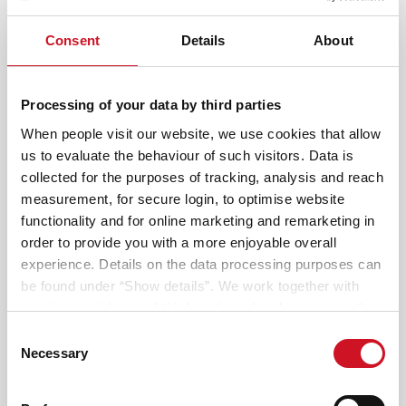
Consent
Details
About
An welchem Modell bist du interessiert?
2
Der Händler bestätigt deinen Wunschtermin
Processing of your data by third parties
oder schlägt eine Alternative vor.
When people visit our website, we use cookies that allow
us to evaluate the behaviour of such visitors. Data is
Globebus Go Active Teilintegriert
collected for the purposes of tracking, analysis and reach
measurement, for secure login, to optimise website
functionality and for online marketing and remarketing in
order to provide you with a more enjoyable overall
experience. Details on the data processing purposes can
be found under “Show details”. We work together with
Zeit
service providers and third parties who also process the
data for their own purposes and merge it with other data if
Consent
necessary. If you click the “Allow cookies” button or
Necessary
Selection
Wo möchtest du das Fahrzeug besichtigen?
3
select individual cookies in the detailed view, you provide
Deine Händlersuche
your consent to the processing of your data for the