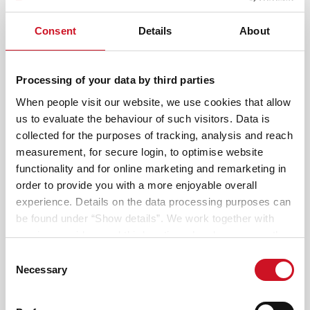
Consent
Details
About
An welchem Modell bist du interessiert?
2
Der Händler bestätigt deinen Wunschtermin
Processing of your data by third parties
oder schlägt eine Alternative vor.
When people visit our website, we use cookies that allow
us to evaluate the behaviour of such visitors. Data is
Just Camp Active
collected for the purposes of tracking, analysis and reach
measurement, for secure login, to optimise website
functionality and for online marketing and remarketing in
order to provide you with a more enjoyable overall
experience. Details on the data processing purposes can
be found under “Show details”. We work together with
Zeit
service providers and third parties who also process the
data for their own purposes and merge it with other data if
Consent
necessary. If you click the “Allow cookies” button or
Necessary
Selection
Wo möchtest du das Fahrzeug besichtigen?
3
select individual cookies in the detailed view, you provide
Deine Händlersuche
your consent to the processing of your data for the