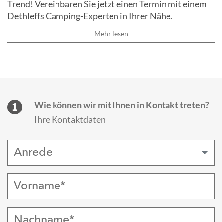
Trend! Vereinbaren Sie jetzt einen Termin mit einem
Dethleffs Camping-Experten in Ihrer Nähe.
Mehr lesen
Der Trend setzt neue Maßstäbe im Segment der
Mittelklasse-Reisemobile.
Entdecken Sie gemeinsam mit Ihrer Familie den
Trend! Vereinbaren Sie jetzt einen Termin mit einem
Wie können wir mit Ihnen in Kontakt treten?
1
Dethleffs Camping-Experten in Ihrer Nähe.
Ihre Kontaktdaten
Weniger lesen
Anrede