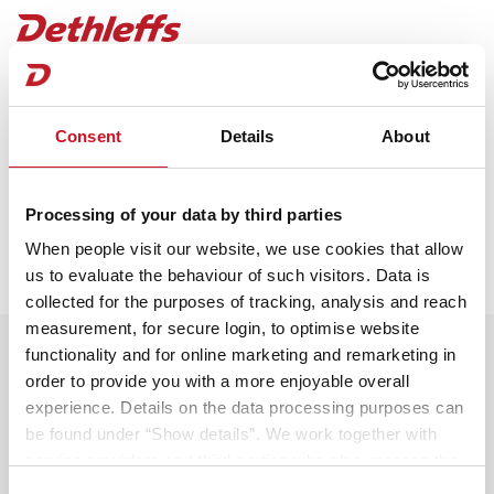
Termin-Anfragebestätigung
Consent
Details
About
Du erhältst in Kürze eine Eingangsbestätigung per
Mail. Dein ausgewählter Händler wird dich zeitnah
kontaktieren, um mit dir einen persönlichen
Processing of your data by third parties
Beratungstermin abzustimmen.
When people visit our website, we use cookies that allow
Du erhältst in Kürze eine Eingangsbestätigung per
us to evaluate the behaviour of such visitors. Data is
Mail. Dein ausgewählter Händler wird dich zeitnah
collected for the purposes of tracking, analysis and reach
kontaktieren, um mit dir einen persönlichen
measurement, for secure login, to optimise website
Nutze die Wartezeit und gestalte
Beratungstermin abzustimmen.
functionality and for online marketing and remarketing in
dein Traumfahrzeug!
order to provide you with a more enjoyable overall
experience. Details on the data processing purposes can
Bereite dich optimal auf deine Beratung vor und
be found under “Show details”. We work together with
entdecke alle Möglichkeiten. Starte
service providers and third parties who also process the
deine Konfiguration!
data for their own purposes and merge it with other data if