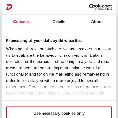
Consent
Details
About
Processing of your data by third parties
When people visit our website, we use cookies that allow
us to evaluate the behaviour of such visitors. Data is
collected for the purposes of tracking, analysis and reach
Bienenprojekt mit BeeFuture
measurement, for secure login, to optimise website
functionality and for online marketing and remarketing in
Nicht nur in unseren Produktionshallen wird fleißig
order to provide you with a more enjoyable overall
gearbeitet. Nur wenige Meter weiter haben 60.000 neue,
experience. Details on the data processing purposes can
vorwiegend weibliche Arbeitskräfte ihr Tätigkeitsfeld
be found under “Show details”. We work together with
gefunden. Gleich zwei Bienenstaaten sind hier
service providers and third parties who also process the
beheimatet und werden hier in Kooperation mit der Firma
data for their own purposes and merge it with other data if
BeeFuture betreut.
necessary. If you click the “Allow cookies” button or
Use necessary cookies only