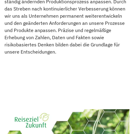
ständig ändernden Produktionsprozess anpassen. Durch
Auszeichnungen
das Streben nach kontinuierlicher Verbesserung können
wir uns als Unternehmen permanent weiterentwickeln
News & Presse
und den geänderten Anforderungen an unsere Prozesse
und Produkte anpassen. Präzise und regelmäßige
Dethleffs Family Stiftung
Erhebung von Zahlen, Daten und Fakten sowie
risikobasiertes Denken bilden dabei die Grundlage für
Verantwortung
unsere Entscheidungen.
Reiseziel Zukunft
Erwin Hymer Museum
Händlersuche
Fahrzeugbörse
Blog