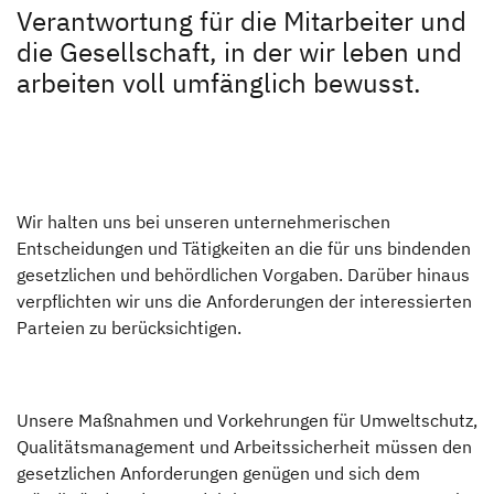
Unternehmen
Verantwortung für die Mitarbeiter und
die Gesellschaft, in der wir leben und
Unternehmen
arbeiten voll umfänglich bewusst.
Dethleffs Händlersuche
Karriere
Finde den Dethleffs Händler in deiner Nähe
Hinter den Kulissen
Wir halten uns bei unseren unternehmerischen
Hinter den Kulissen
Entscheidungen und Tätigkeiten an die für uns bindenden
gesetzlichen und behördlichen Vorgaben. Darüber hinaus
Historie
verpflichten wir uns die Anforderungen der interessierten
Parteien zu berücksichtigen.
Virtueller Rundgang durchs Werk
Nachhaltigkeit
Unsere Maßnahmen und Vorkehrungen für Umweltschutz,
Erwin Hymer Museum
Qualitätsmanagement und Arbeitssicherheit müssen den
gesetzlichen Anforderungen genügen und sich dem