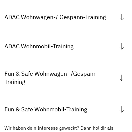
ADAC Wohnwagen-/ Gespann-Training
Sicherer unterwegs
ADAC Wohnmobil-Training
mit deinem
Wohnwagen
Sicherer in den Urlaub
Fun & Safe Wohnwagen- /Gespann-
Training
mit dem Wohnmobil
Geschlecht: Alle
Sicherer unterwegs
Alter: Alle Altersklassen
Fun & Safe Wohnmobil-Training
Voraussetzung: Eigenes Gespann bzw. Caravan /
Geschlecht: Alle
mit deinem
Gültiger Führerschein für das mitgebrachte Fahrzeug
Alter: Für alle Altersklassen geeignet
Trainingserfahrung: Keine Trainingserfahrung
Voraussetzung: Eigenes Wohnmobil / Gültiger
Wir haben dein Interesse geweckt? Dann hol dir als