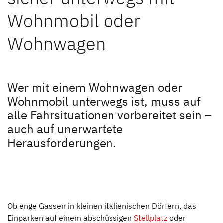
Reiselust
Wohnmobil oder
Reiseberichte Blogartikel
Wohnwagen
Dethleffs Freeontour
Dethleffs Händlersuche
Veranstaltungen
Finde den Dethleffs Händler in deiner Nähe
Wer mit einem Wohnwagen oder
Wohnmobil unterwegs ist, muss auf
Fahrsicherheitstraining
alle Fahrsituationen vorbereitet sein –
auch auf unerwartete
Unternehmen
Herausforderungen.
Händlersuche
Fahrzeugbörse
Blog
Ob enge Gassen in kleinen italienischen Dörfern, das
Einparken auf einem abschüssigen
Stellplatz
oder