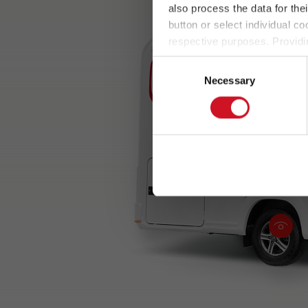
also process the data for the
button or select individual co
respective purposes. Providi
settings at any time as well a
Consent
the website). You can find fur
Necessary
Selection