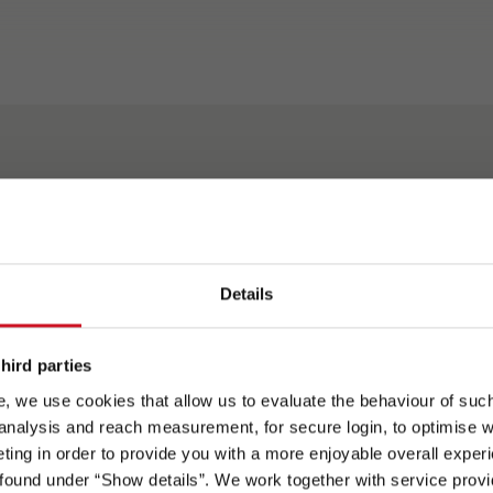
t
Spots an
Details
eale Fahreigenschaften:
Lifetime Plus
Absolute Winterfestigke
1
emium-
Aufbautechnologie mit
durch beheizten
efrahmenchassis mit 220
absolut
Doppelboden mit
K
hird parties
 Absenkung und bis zu
verrottungssicherem und
frostgeschützt verlegte
L
, we use cookies that allow us to evaluate the behaviour of such 
8 t bzw. 5,4 t zul.
langlebigem Wandaufbau
Installation
–
 analysis and reach measurement, for secure login, to optimise we
samtmasse
i
ing in order to provide you with a more enjoyable overall experi
ound under “Show details”. We work together with service provid