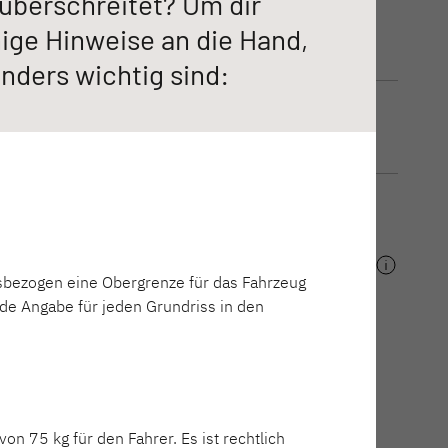
überschreitet? Um dir
232 cm
nige Hinweise an die Hand,
NEU
NEU
nders wichtig sind:
Schlafplätze maximal
VAN
TREND ACTIVE
4
iert
Teilintegriert & Integriert
Preis
169.999,00 €
issbezogen eine Obergrenze für das Fahrzeug
nde Angabe für jeden Grundriss in den
t & Alkoven
n 75 kg für den Fahrer. Es ist rechtlich