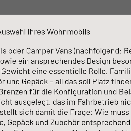
mobile
Entdecke
 Auswahl Ihres Wohnmobils
20-2
s oder Camper Vans (nachfolgend: Rei
 sowie ein ansprechendes Design beso
 Gewicht eine essentielle Rolle. Famil
griert
Entdecke
und Gepäck – all das soll Platz finden
Grenzen für die Konfiguration und Be
 ACTIVE
GLOBEBUS GO ACTIVE
GLOB
icht ausgelegt, das im Fahrbetrieb ni
Teilintegriert
4X4
Teilintegr
 stellt sich damit die Frage: Wie mus
te, Gepäck und Zubehör entsprechen
Länge