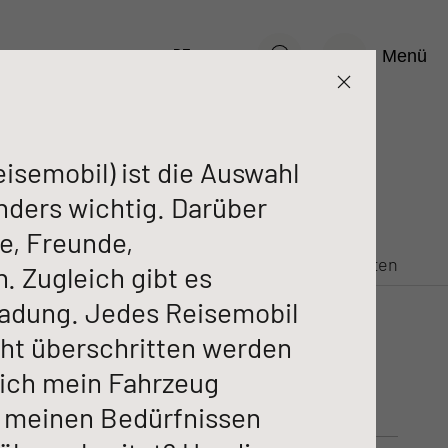
Menü
n
Konfigurieren
Technische Daten
DE
semobil) ist die Auswahl
nders wichtig. Darüber
ie, Freunde,
NEU
NEU
n
Konfigurieren
Technische Daten
. Zugleich gibt es
ladung. Jedes Reisemobil
EBUS PERFORMANCE
GLOBEBUS PERFORMANCE
cht überschritten werden
Teilintegriert
iert
s ich mein Fahrzeug
d meinen Bedürfnissen
Breite