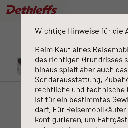
Alpa Integriert /
I 7820-2
Wohn
Händlersuche
Wichtige Hinweise für die
I 78
Beim Kauf eines Reisemobil
des richtigen Grundrisses
hinaus spielt aber auch das
Alpa Inte
Wohnwagen
Sonderausstattung, Zubehör 
0
Händler gefunden
rechtliche und technische 
Wohnmobile
GLOBEBUS
Ich will kaufen oder mieten
ist für ein bestimmtes Gew
Integriert
Mehr
Camper Vans
Filter
Ich benötige Service & Reparaturarbeiten
darf. Für Reisemobilkäufer
konfigurieren, um Fahrgäs
Dethleffs Original Zubehör