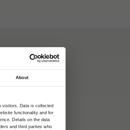
About
it
80 PS (136 kW) Multijet,
8‑Gang‑Wandlerautomatik,
limaautomatik,
r
eder‑Multifunktionslenkrad
visitors. Data is collected
 kombiniert mit Chassis
bsite functionality and for
nkl. Assistenzsystemen
ence. Details on the data
ers and third parties who