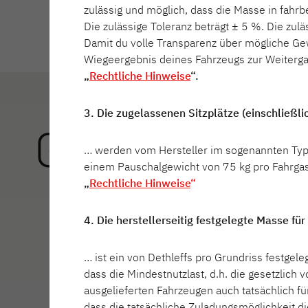
zulässig und möglich, dass die Masse in fah
Die zulässige Toleranz beträgt ± 5 %. Die zu
Damit du volle Transparenz über mögliche Ge
Dethleffs 
Wiegeergebnis deines Fahrzeugs zur Weitergab
„
Rechtliche Hinweise
“.
Entdecke d
Paare bis 
3. Die zugelassenen Sitzplätze (einschließli
Wohnmobil-
Grundriss I 7
erstklassi
… werden vom Hersteller im sogenannten Typg
einem Pauschalgewicht von 75 kg pro Fahrgas
Mit über 9
„
Rechtliche Hinweise
“
unvergessl
Lösungen u
auf Wunsch mit Heck
Große Hecks
3. un
(105 x 35cm) zur opt
Wohn-Leuch
Klapp
4. Die herstellerseitig festgelegte Masse f
Finde jetz
Beladung langer
Stauraum fü
Truhe
Gegenstände in Gara
Utensilien b
mögl
… ist ein von Dethleffs pro Grundriss festgel
Doppelboden
Laptop
dass die Mindestnutzlast, d.h. die gesetzlich
ausgelieferten Fahrzeugen auch tatsächlich f
Zu den 
dass die tatsächliche Zuladungsmöglichkeit d