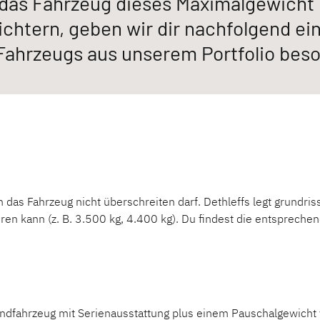
 das Fahrzeug dieses Maximalgewicht 
855 cm
ichtern, geben wir dir nachfolgend ei
 Fahrzeugs aus unserem Portfolio beso
Höhe
 ACTIVE
JUST GO ACTIVE
JUST 
304 cm
Teilintegriert
Teilintegr
Technisch zulässige Gesamtmasse
5.000 kg
NEU
en das Fahrzeug nicht überschreiten darf. Dethleffs legt grundr
eren kann (z. B. 3.500 kg, 4.400 kg). Du findest die entspreche
XL I
ALPA
Integriert
Integrier
ndfahrzeug mit Serienausstattung plus einem Pauschalgewicht vo