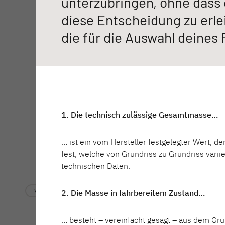
unterzubringen, ohne dass
Service
diese Entscheidung zu erle
I 6820-2
I 7820-2
die für die Auswahl deines
Dethleffs Versprechen
JUST CAMP
Teilintegriert
Reiselust
Unternehmen
1. Die technisch zulässige Gesamtmasse…
Händlersuche
Fahrzeugbörse
… ist ein vom Hersteller festgelegter Wert, d
fest, welche von Grundriss zu Grundriss varii
XL A
Blog
technischen Daten.
Alkoven
Vollintegriert
2. Die Masse in fahrbereitem Zustand…
… besteht – vereinfacht gesagt – aus dem Gru