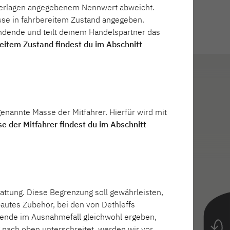
nterlagen angegebenem Nennwert abweicht.
asse in fahrbereitem Zustand angegeben.
ndende und teilt deinem Handelspartner das
eitem Zustand findest du im Abschnitt
n Wohnmobilen für
us modernen
ohnmobilen mit
nannte Masse der Mitfahrer. Hierfür wird mit
e der Mitfahrer findest du im Abschnitt
isen und
 Stauraum, durchdachte
räumiger
r zwischen
s und Aufbau
e Bedürfnisse!
k inkl. LED-
bar)
attung. Diese Begrenzung soll gewährleisten,
bautes Zubehör, bei den von Dethleffs
ndende im Ausnahmefall gleichwohl ergeben,
 nach oben unterschreitet, werden wir vor