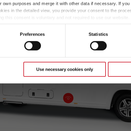
ir own purposes and merge it with other data if necessary. If you 
okies in the detailed view, you provide your consent to the proces
ng this consent is voluntary and not required to use our website
s deselect or change them later (such as by using the fingerprint 
ther information in our Privacy Policy.
Preferences
Statistics
Use necessary cookies only