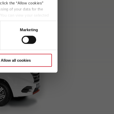
click the “Allow cookies”
sing of your data for the
. You can view your selected
button at the bottom left of
Marketing
Allow all cookies