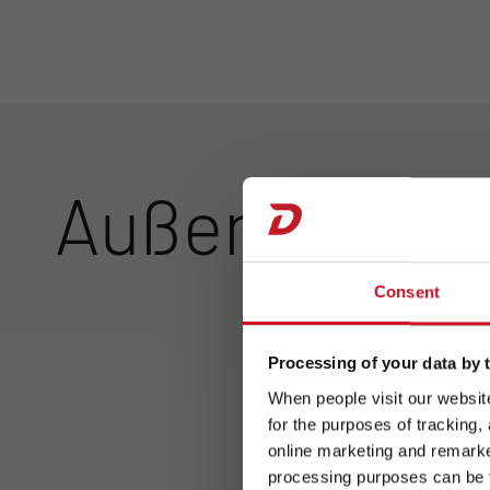
Außenansich
Consent
Id
Pr
Ti
Processing of your data by t
mm
When people visit our website
4,
for the purposes of tracking,
Ge
online marketing and remarket
processing purposes can be f