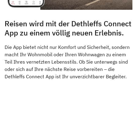
Dethleffs Versprechen
Reiselust
Reisen wird mit der Dethleffs Connect
App zu einem völlig neuen Erlebnis.
Unternehmen
Die App bietet nicht nur Komfort und Sicherheit, sondern
Händlersuche
macht Ihr Wohnmobil oder Ihren Wohnwagen zu einem
Teil Ihres vernetzten Lebensstils. Ob Sie unterwegs sind
Fahrzeugbörse
Dethleffs Händlersuche
oder sich auf Ihre nächste Reise vorbereiten – die
Dethleffs Connect App ist Ihr unverzichtbarer Begleiter.
Blog
Finde den Dethleffs Händler in deiner Nähe