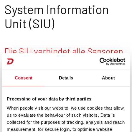
System Information
Unit (SIU)
Die SIU verbindet alle Sensoren
und sorgt dafür, dass alle Daten
zentral in der App verfügbar
Consent
Details
About
sind. Mit diesem smarten
System erleben Sie Komfort,
Processing of your data by third parties
Sicherheit und Kontrolle auf
When people visit our website, we use cookies that allow
us to evaluate the behaviour of such visitors. Data is
einem neuen Level.
collected for the purposes of tracking, analysis and reach
measurement, for secure login, to optimise website