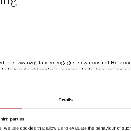
seit über zwanzig Jahren engagieren wir uns mit Herz un
hleffs Family Stiftung macht es möglich, dass auch Fami
leben können. Mit unserem Hauptprojekt „Endlich Ferien
ne Woche Campingurlaub im malerischen Allgäu zu genie
stellen wir dafür moderne Dethleffs Wohnwagen bereit
Details
Wir unterstützen Kinder aus sozial benachteiligten
hird parties
in neuer Schulranzen“. Darüber hinaus setzen wir uns in
edlichen Lebenssituationen zu helfen. Ob Bildung,
, we use cookies that allow us to evaluate the behaviour of such 