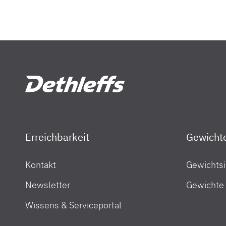
Mitarbeiter um Sachspenden für ukrainische Gefl
Dethleffs Family Stiftung
Diese liebevoll gepackten Rucksäcke, Sportbeute
IBAN: DE23 6505 0110 0000 2083 14
Family Stiftung:
Wann haben Sie das letzte Mal mi
Mitarbeiterinnen der Beratungsstelle für Geflü
BIC: SOLADES1RVB
Familie Glatow:
Mit meinen Kindern habe ich aus 
ankommenden Frauen, Männer und Kinder werden 
Kreissparkasse Ravensburg
gehabt einen Urlaub zu machen.
dankbar sein.
Family Stiftung:
Was haben Sie und Ihre Kinder im
Familie Glatow:
Wir haben viele Ausflüge gemacht
gegessen und waren beim Baden hier auf dem Camp
durften sogar die Tiere dort am Campingplatz str
die schöne Zeit in Weiler.
Endlich Ferien
Erreichbarkeit
Gewicht
Urlaub? Immer gerne! Aber leider kann sich nicht
Kontakt
Gewichtsi
Dethleffs Händlersuche
dafür sind sehr unterschiedlich, oft stecken Kran
Familie Meißner aus Ulm
Newsletter
Gewichte
Dethleffs Family Stiftung stellt bedürftigen Famil
Finde den Dethleffs Händler in deiner Nähe
Verfügung. Damit dürfen Kinder wunderschöne Ur
Wissens & Serviceportal
Einen Campingurlaub hat die Familie noch nie ge
sich mal eine Auszeit vom Alltag gönnen.
möchte am liebsten noch länger bleiben. Ein kle