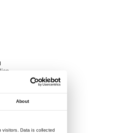
d
lien
“
ßen.
,
About
visitors. Data is collected