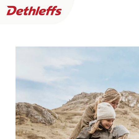
Händlersuche
Wohnwagen
UNTERNE
0
Händler gefunden
Wohnmobile
Karriere
Ich will kaufen oder mieten
Mehr
Camper Vans
Filter
Hinter den
Ich benötige Service & Reparaturarbeiten
Auszeichn
Dethleffs Original Zubehör