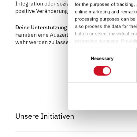
Integration oder soziale Teilhabe – die Dethleffs 
for the purposes of tracking,
positive Veränderungen zu bewirken.
online marketing and remarket
processing purposes can be f
also process the data for the
Deine Unterstützung zählt!
Jede Spende hilft uns
button or select individual co
Familien eine Auszeit vom Alltag zu schenken. We
respective purposes. Providi
wahr werden zu lassen.
settings at any time as well a
Consent
the website). You can find fur
Necessary
Selection
Unsere Initiativen