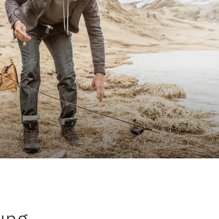
esse
amily Stiftung
tung
Zukunft
er Museum
tung