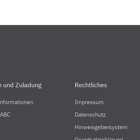
üchtete gebeten.
l oder auch Kisten konnten von den
t Ihren Kindern einen Urlaub verbracht?
chtete in Empfang genommen werden. Die
finanziellen Gründen leider noch nie die Möglichkeit
sich sehr freuen und über die Unterstützung
Truma spendet Dethleffs Family 
 Urlaub alles erlebt?
! Wir waren in der Stadt, haben ganz viel Eis
Die großzügige Spende hat die Stiftung vor allem fü
ingplatz im Weiher. Der Spielplatz war toll. Wir
eicheln und beim Füttern zuschauen. Vielen Dank für
Mehr lesen
e und Zuladung
Rechtliches
 jede Familie eine Urlaubsreise leisten. Die Gründe
nformationen
Impressum
kheit oder andere Schicksalsschläge dahinter. Die
 ABC
Datenschutz
ien kostenfrei voll ausgestattete Caravans zur
laubstage erleben, aber auch deren Eltern können
Dethleffs Stiftung spendet Com
Hinweisgebersystem
macht. Familie Meißner war ganz begeistert und
iner Ausschnitt aus dem Interview mit Mama Nicole
Grundsatzerklärung