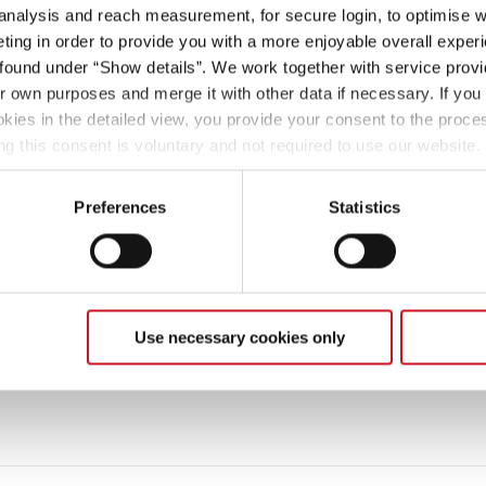
Family Stiftung ist in vielen Bereichen aktiv und versucht
 analysis and reach measurement, for secure login, to optimise we
ing in order to provide you with a more enjoyable overall experi
ound under “Show details”. We work together with service provid
ir own purposes and merge it with other data if necessary. If you 
, weiterhin solche wichtigen Projekte umzusetzen und
okies in the detailed view, you provide your consent to the proces
rde Teil unserer Mission und helfe mit, Urlaubsträume
ng this consent is voluntary and not required to use our website
s deselect or change them later (such as by using the fingerprint 
ther information in our Privacy Policy.
Preferences
Statistics
Use necessary cookies only