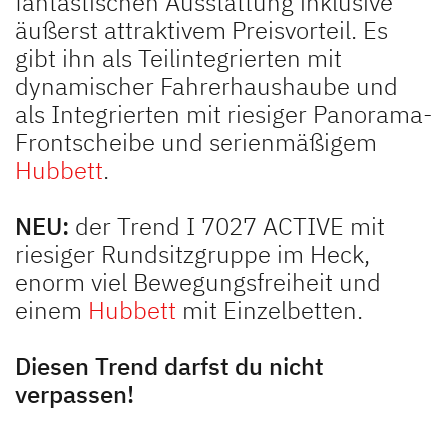
fantastischen Ausstattung inklusive
äußerst attraktivem Preisvorteil. Es
gibt ihn als Teilintegrierten mit
JUST VAN
TREND ACTIVE
dynamischer Fahrerhaushaube und
Teilintegriert
Teilintegriert & Integriert
als Integrierten mit riesiger Panorama-
Frontscheibe und serienmäßigem
Hubbett
.
NEU
NEU:
der Trend I 7027 ACTIVE mit
riesiger Rundsitzgruppe im Heck,
enorm viel Bewegungsfreiheit und
XL A
XL I
Alkoven
Integriert
einem
Hubbett
mit Einzelbetten.
Diesen Trend darfst du nicht
verpassen!