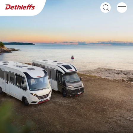
Händlersuche
Wohnwagen
Wohnmobile
GLOBEBUS ACTIVE
GLOBEBUS GO
Integriert
ACTIVE
Teilintegriert