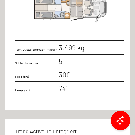
3.499 kg
Tech. zulässige Gesamtmasse*
5
Schlafplätze max.
300
Höhe (cm)
741
Länge (cm)
Ergebnisse filtern
Trend Active Teilintegriert