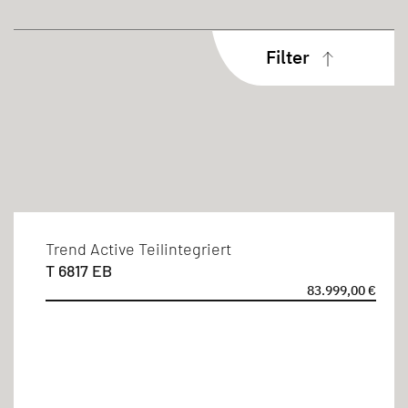
Filter
Aufbauart
Teilintegriert
Schlafplätze
Trend Active Teilintegriert
T 6817 EB
2 Personen
83.999,00 €
3 Personen
4 Personen
5 Personen