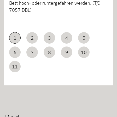
Bett hoch- oder runtergefahren werden. (T/I
7057 DBL)
1
2
3
4
5
6
7
8
9
10
11