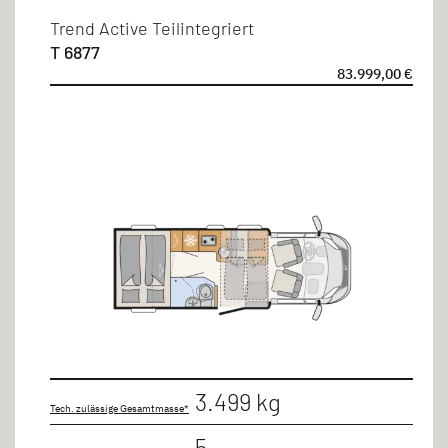
bis 8m
Trend Active Teilintegriert
T 6877
83.999,00 €
Sitzplätze
4 Personen
5 Personen
3.499 kg
Tech. zulässige Gesamtmasse*
5