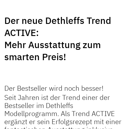
NEU
NEU
Der neue Dethleffs Trend
GLOBEBUS
GLOBEBUS
ACTIVE:
PERFORMANCE 4X4
PERFORMANCE
Teilintegriert
Teilintegriert
Mehr Ausstattung zum
smarten Preis!
Der Bestseller wird noch besser!
JUST CAMP ACTIVE
JUST GO ACTIVE
Seit Jahren ist der Trend einer der
Teilintegriert
Teilintegriert
Bestseller im Dethleffs
Modellprogramm. Als Trend ACTIVE
ergänzt er sein Erfolgsrezept mit einer
NEU
NEU