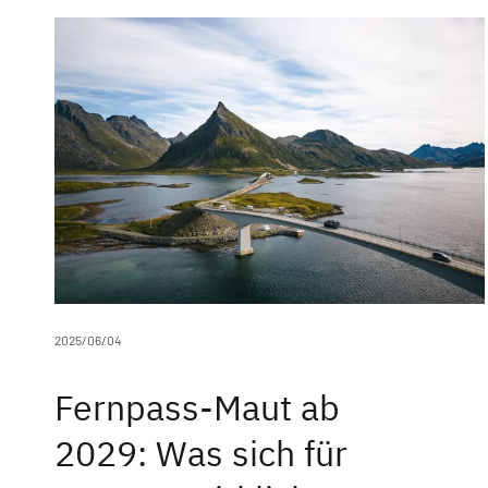
Nachhaltig
Service
Campingfo
Dethleffs Versprechen
Messen
Reiselust
Tipps & Tri
Unternehmen
Fahrzeuge
Händlersuche
How to Vid
Fahrzeugbörse
2025/06/04
Blog
Fernpass-Maut ab
2029: Was sich für