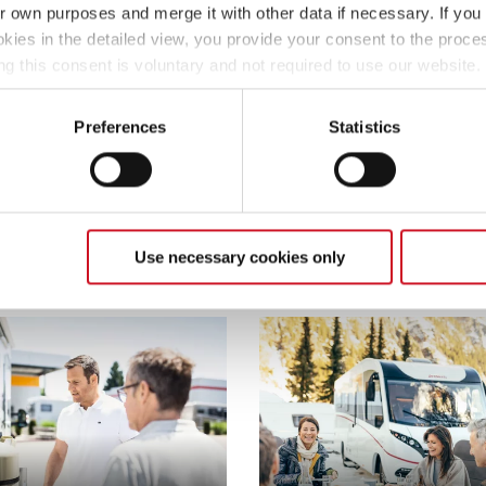
ir own purposes and merge it with other data if necessary. If you 
okies in the detailed view, you provide your consent to the proces
ng this consent is voluntary and not required to use our website
s deselect or change them later (such as by using the fingerprint 
ther information in our Privacy Policy.
Preferences
Statistics
ingformen
Messen
Use necessary cookies only