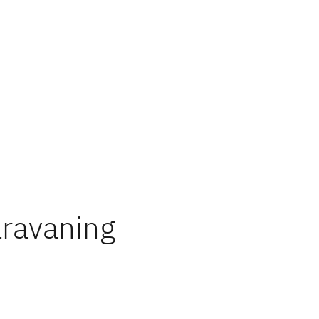
ravaning
immen
nts