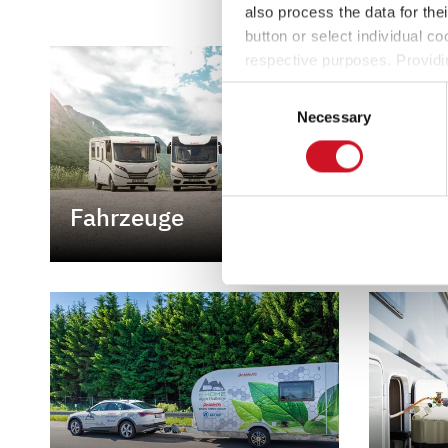
also process the data for the
button or select individual co
respective purposes. Providi
settings at any time as well a
Consent
the website). You can find fur
Necessary
Selection
Fahrzeuge
Camp