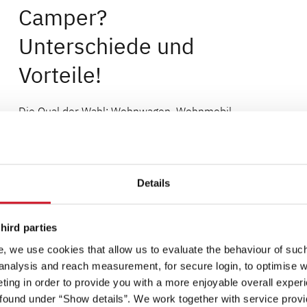
Camper?
Unterschiede und
Vorteile!
Die Qual der Wahl: Wohnwagen, Wohnmobil,
Van oder Kastenwagen – was sind eigentlich
die Unterschiede? Und was passt am besten
zu dir? Früher war di[...]
Details
hird parties
, we use cookies that allow us to evaluate the behaviour of such 
 analysis and reach measurement, for secure login, to optimise we
ing in order to provide you with a more enjoyable overall experi
ound under “Show details”. We work together with service provid