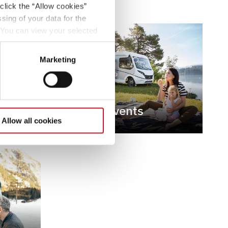
click the “Allow cookies”
sing of your data for the
. You can view your selected
button at the bottom left of
Marketing
Family Events
Allow all cookies