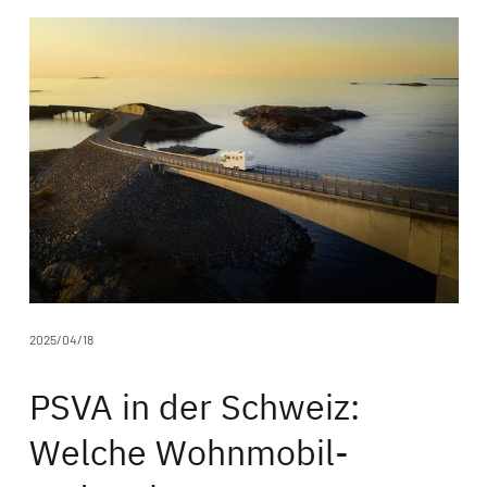
keit
rmen
cks
eos
2025/04/18
PSVA in der Schweiz:
Welche Wohnmobil-