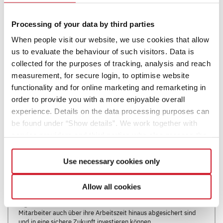
Processing of your data by third parties
When people visit our website, we use cookies that allow
us to evaluate the behaviour of such visitors. Data is
collected for the purposes of tracking, analysis and reach
measurement, for secure login, to optimise website
functionality and for online marketing and remarketing in
order to provide you with a more enjoyable overall
experience. Details on the data processing purposes can
be found under “Show details”. We work together with
service providers and third parties who also process the
Für eine sichere Zukunft
data for their own purposes and merge it with other data if
vorsorgen
necessary. If you click the “Allow cookies” button or
Use necessary cookies only
select individual cookies in the detailed view, you provide
your consent to the processing of your data for the
Dethleffs unterstützt seine Mitarbeiterinnen und Mitarbeiter
Allow all cookies
respective purposes. Providing this consent is voluntary
mit einem Zuschuss zur betrieblichen Altersvorsorge. Wir
legen Wert darauf, dass unsere Mitarbeiterinnen und
and not required to use our website. You can view your
Mitarbeiter auch über ihre Arbeitszeit hinaus abgesichert sind
selected settings at any time as well as deselect or
und in eine sichere Zukunft investieren können.