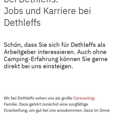
Unternehmen
Jobs und Karriere bei
Unternehmen
Dethleffs
Karriere
Schön, dass Sie sich für Dethleffs als
Karriere
Arbeitgeber interessieren. Auch ohne
Stellenangebote
Camping-Erfahrung können Sie gerne
direkt bei uns einsteigen.
Dethleffs als Arbeitgeber
Berufseinstieg bei Dethleffs
Menschen bei Dethleffs
FAQs
Wir bei Dethleffs sehen uns als große
Caravaning
-
Familie. Dazu gehört zunächst eine sorgfältige
Ansprechpartner
Einarbeitung, um gut bei uns anzukommen. Ganz im Sinne