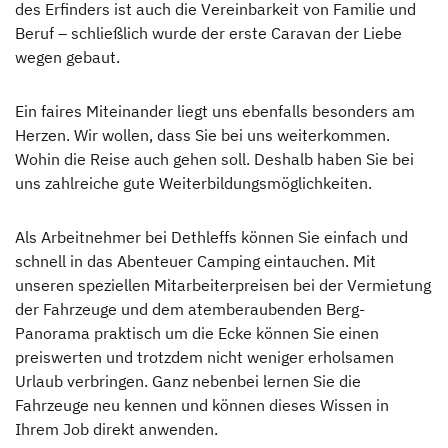
des Erfinders ist auch die Vereinbarkeit von Familie und
Beruf – schließlich wurde der erste Caravan der Liebe
Hinter den Kulissen
wegen gebaut.
Auszeichnungen
Ein faires Miteinander liegt uns ebenfalls besonders am
Herzen. Wir wollen, dass Sie bei uns weiterkommen.
News & Presse
Wohin die Reise auch gehen soll. Deshalb haben Sie bei
uns zahlreiche gute Weiterbildungsmöglichkeiten.
Dethleffs Family Stiftung
Als Arbeitnehmer bei Dethleffs können Sie einfach und
Verantwortung
Dethleffs Händlersuche
schnell in das Abenteuer Camping eintauchen. Mit
unseren speziellen Mitarbeiterpreisen bei der Vermietung
Reiseziel Zukunft
Finde den Dethleffs Händler in deiner Nähe
der Fahrzeuge und dem atemberaubenden Berg-
Panorama praktisch um die Ecke können Sie einen
Erwin Hymer Museum
preiswerten und trotzdem nicht weniger erholsamen
Urlaub verbringen. Ganz nebenbei lernen Sie die
Händlersuche
Fahrzeuge neu kennen und können dieses Wissen in
Ihrem Job direkt anwenden.
Fahrzeugbörse