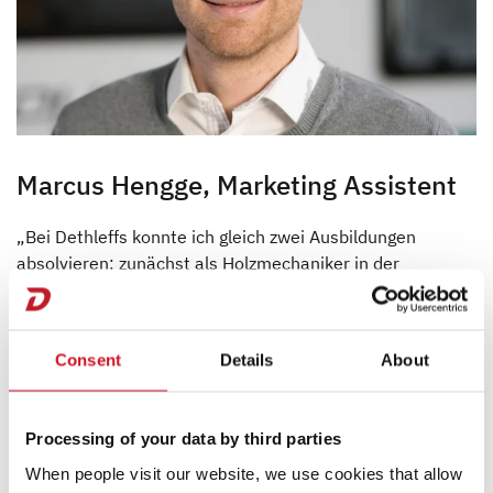
Marcus Hengge, Marketing Assistent
„Bei Dethleffs konnte ich gleich zwei Ausbildungen
absolvieren: zunächst als Holzmechaniker in der
Fachrichtung Möbel- und Innenausbau und anschließend
als Industriekaufmann. Damit bin ich in der Marketing-
Abteilung perfekt aufgestellt und ich kann meine
Consent
Details
About
individuellen Fähigkeiten optimal einbringen. Egal ob
klassisches Marketing, Fuhrpark-Management oder
Erstellung von technischen Daten – Dethleffs gibt mir die
Processing of your data by third parties
Möglichkeit, mich frei zu entfalten und mich
When people visit our website, we use cookies that allow
weiterzuentwickeln.“