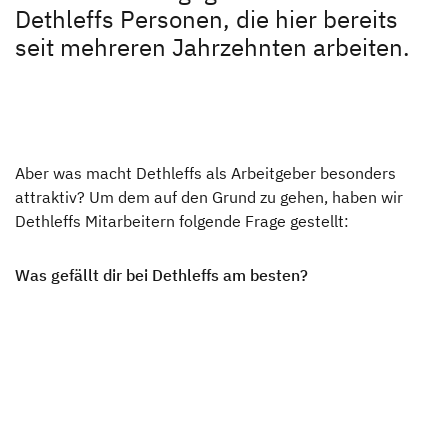
Unternehmen
Dethleffs Personen, die hier bereits
seit mehreren Jahrzehnten arbeiten.
Unternehmen
Karriere
Aber was macht Dethleffs als Arbeitgeber besonders
Karriere
attraktiv? Um dem auf den Grund zu gehen, haben wir
Stellenangebote
Dethleffs Mitarbeitern folgende Frage gestellt:
Dethleffs Händlersuche
Dethleffs als Arbeitgeber
Was gefällt dir bei Dethleffs am besten?
Finde den Dethleffs Händler in deiner Nähe
Berufseinstieg bei Dethleffs
Menschen bei Dethleffs
FAQs
Ansprechpartner