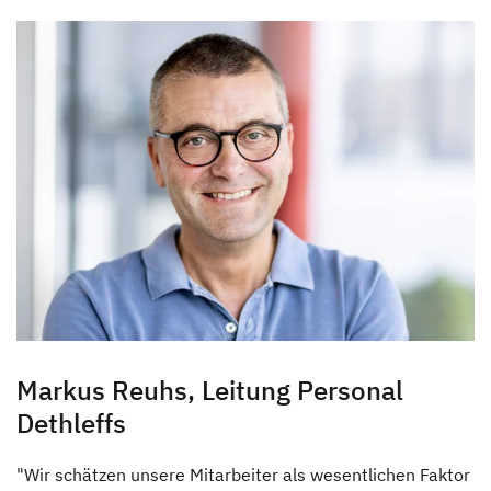
Hinter den Kulissen
Auszeichnungen
News & Presse
Dethleffs Family Stiftung
Verantwortung
Reiseziel Zukunft
Erwin Hymer Museum
Markus Reuhs, Leitung Personal
Dethleffs
Händlersuche
"Wir schätzen unsere Mitarbeiter als wesentlichen Faktor
Fahrzeugbörse