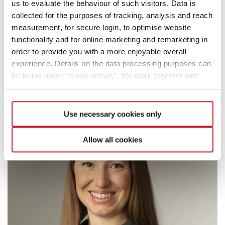
us to evaluate the behaviour of such visitors. Data is
collected for the purposes of tracking, analysis and reach
measurement, for secure login, to optimise website
functionality and for online marketing and remarketing in
order to provide you with a more enjoyable overall
experience. Details on the data processing purposes can
be found under “Show details”. We work together with
service providers and third parties who also process the
data for their own purposes and merge it with other data if
necessary. If you click the “Allow cookies” button or
Use necessary cookies only
select individual cookies in the detailed view, you provide
your consent to the processing of your data for the
Allow all cookies
respective purposes. Providing this consent is voluntary
and not required to use our website. You can view your
selected settings at any time as well as deselect or
change them later (such as by using the fingerprint button
at the bottom left of the website). You can find further
information in our Privacy Policy.