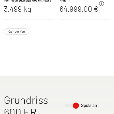
Technisch zulässige Gesamtmasse
Preis
Dethleffs Original Zubehör
3.499 kg
64.999,00 €
Service
Dethleffs Versprechen
Camper Van
Reiselust
Unternehmen
Händlersuche
Fahrzeugbörse
Blog
Grundriss
Spots an
600 ER