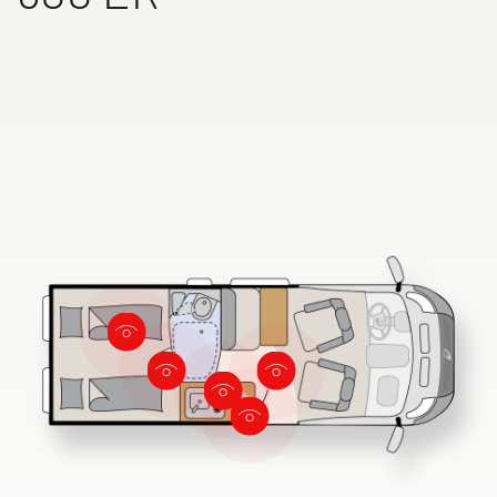
Dethleffs Händlersuche
Finde den Dethleffs Händler in deiner Nähe