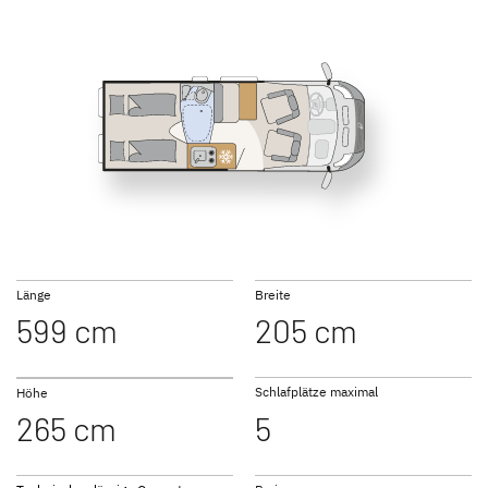
540 DR
600 DS
GLOBETRAIL
PERFORMANCE
Camper Van
600 ER
640 ER
Länge
Breite
599 cm
205 cm
Zu den Camper Vans
Schlafplätze maximal
Höhe
265 cm
5
640 ES
640 HR