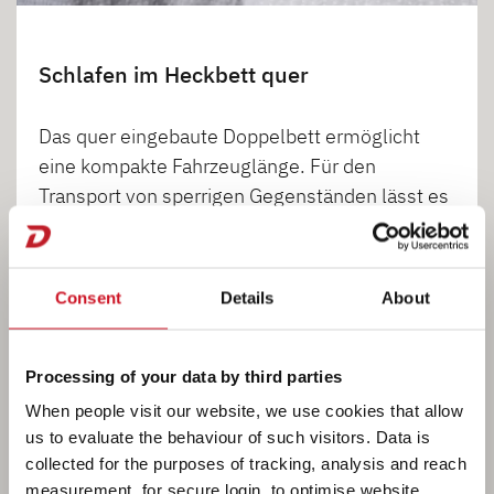
Schlafen im Heckbett quer
Das quer eingebaute Doppelbett ermöglicht
eine kompakte Fahrzeuglänge. Für den
Transport von sperrigen Gegenständen lässt es
sich partiell hochklappen. Das Aufstiegsschott
am Betteinstieg ist einfach herausnehmen.
Lange Gegenstände können dann bis zum
Consent
Details
About
Fahrerhaus durchgeladen werden.
Ein schönes Ambiente am Abend schafft die
Processing of your data by third parties
indirekte Beleuchtung (Option) oberhalb der
When people visit our website, we use cookies that allow
Dachschränke. Die innerhalb der Schienen
us to evaluate the behaviour of such visitors. Data is
flexibel versetzbaren Strahler bringen dagegen
collected for the purposes of tracking, analysis and reach
measurement, for secure login, to optimise website
gebündeltes Licht dorthin, wo es gebraucht