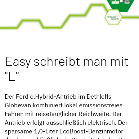
Isolierter Sandwichfußboden mit PVC Belag
Küche mit 2 Flamm-Kocher und Pietzo Zündung,
Spüle und geteilter Glasabdeckung
Integrierte
Kompressor Kühlbox (optional)
Größer
Stauraum
unterhalb der Küche mit 2
Easy schreibt man mit
praktischen Türen
Praktische Schiene am Küchenblock für den
"E"
Einhängetisch sowie praktisches DOZ Zubehör wie
Haken, etc.
Großer Heckstauraum mit 2 Türen
Der Ford e.Hybrid-Antrieb im Dethleffs
Praktischer Dachstauschrank quer über der Sitzbank
Globevan kombiniert lokal emissionsfreies
Isolierter Sandwichfußboden mit PVC Belag
Fahren mit reisetauglicher Reichweite. Der
Antrieb erfolgt ausschließlich elektrisch. Der
sparsame 1,0-Liter EcoBoost-Benzinmotor