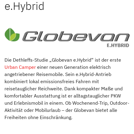
Unternehmen
e.Hybrid
Unternehmen
Karriere
Hinter den Kulissen
Die Dethleffs-Studie „Globevan e.Hybrid“ ist der erste
Auszeichnungen
Urban Camper
einer neuen Generation elektrisch
angetriebener Reisemobile. Sein e.Hybrid-Antrieb
News & Presse
kombiniert lokal emissionsfreies Fahren mit
reisetauglicher Reichweite. Dank kompakter Maße und
Dethleffs Family Stiftung
komfortabler Ausstattung ist er alltagstauglicher PKW
und Erlebnismobil in einem. Ob Wochenend-Trip, Outdoor-
Verantwortung
Aktivität oder Mobilurlaub – der Globevan bietet alle
Freiheiten ohne Einschränkung.
Reiseziel Zukunft
Dethleffs Händlersuche