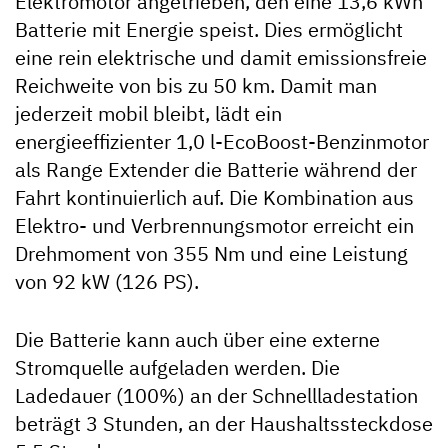
Elektromotor angetrieben, den eine 13,6 kWh
Wärmeschutzverglasung mit Tönung ab der 2. Reihe
Batterie mit Energie speist. Dies ermöglicht
Außenspiegel el. einstellbar und beheizbar
eine rein elektrische und damit emissionsfreie
LED Tagfahrlicht mit Nebelscheinwerfer und
Reichweite von bis zu 50 km. Damit man
Abbiegelicht
Stoßfänger vorn in Wagenfarbe teillackiert
jederzeit mobil bleibt, lädt ein
Radzierblenden
energieeffizienter 1,0 l-EcoBoost-Benzinmotor
Geschwindigkeitsbegrenzer 120 km/h
als Range Extender die Batterie während der
Praktische Ablagefächer und Getränkehalter im
Fahrt kontinuierlich auf. Die Kombination aus
gesamten Fahrzeug
Elektro- und Verbrennungsmotor erreicht ein
Schiebetür rechts
Drehmoment von 355 Nm und eine Leistung
von 92 kW (126 PS).
Die Batterie kann auch über eine externe
Stromquelle aufgeladen werden. Die
Ladedauer (100%) an der Schnellladestation
beträgt 3 Stunden, an der Haushaltssteckdose