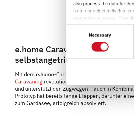
also process the data for the
button or select individual co
respective purposes. Providi
settings at any time as well a
Consent
the website). You can find fur
Necessary
Selection
e.home Caravan (2017): der
selbstangetriebene Wohnwag
Mit dem
e.home
-Caravan haben wir gezeigt, wie 
Caravaning
revolutionieren kann. Der Wohnanhäng
und unterstützt den Zugwagen – auch in Kombinat
Prototyp hat bereits lange Etappen, darunter ei
zum Gardasee, erfolgreich absolviert.