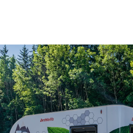
HMEN
REISEZIEL ZUKUNFT
e.home Alpen Challen
 Kulissen
c.fold
ungen
e.home eco