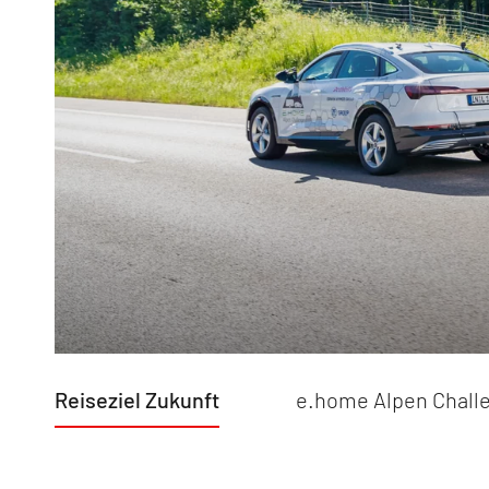
News & Pr
Service
Dethleffs F
Dethleffs Versprechen
Verantwor
Reiselust
Reiseziel 
Unternehmen
Erwin Hym
Händlersuche
Fahrzeugbörse
Blog
Reiseziel Zukunft
e.home Alpen Chall