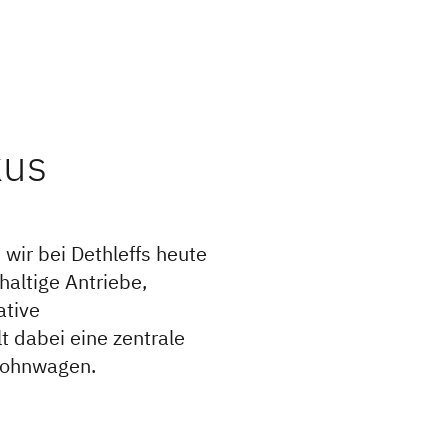
kus
 wir bei Dethleffs heute
altige Antriebe,
ative
t dabei eine zentrale
Wohnwagen.