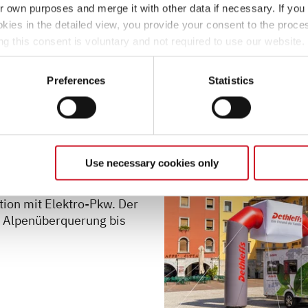
ir own purposes and merge it with other data if necessary. If you 
okies in the detailed view, you provide your consent to the proces
ng this consent is voluntary and not required to use our website
s deselect or change them later (such as by using the fingerprint 
ther information in our Privacy Policy.
Preferences
Statistics
en
Use necessary cookies only
Elektromobilität das
er treibt sich selbst an
ion mit Elektro-Pkw. Der
ne Alpenüberquerung bis