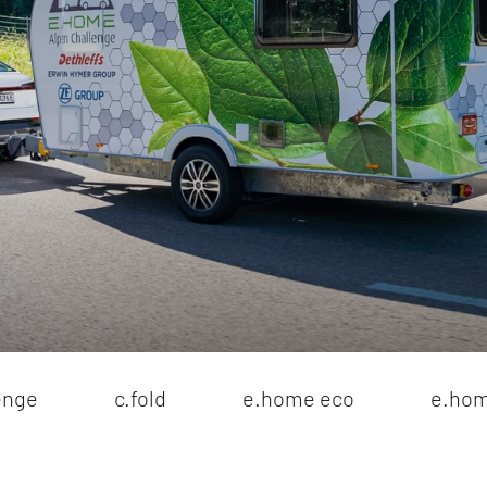
esse
e.home Caravan
amily Stiftung
e.home Reisemobil
tung
Globevan e.Hybrid
Zukunft
er Museum
enge
c.fold
e.home eco
e.hom