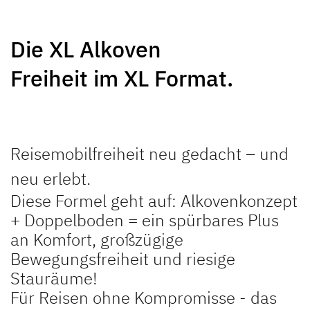
NEU
NEU
Die XL Alkoven
GLOBEBUS
GLOBEBUS
Freiheit im XL Format.
PERFORMANCE 4X4
PERFORMANCE
Teilintegriert
Teilintegriert
Reisemobilfreiheit neu gedacht – und
neu erlebt.
Diese Formel geht auf: Alkovenkonzept
+ Doppelboden = ein spürbares Plus
JUST CAMP ACTIVE
JUST GO ACTIVE
an Komfort, großzügige
Teilintegriert
Teilintegriert
Bewegungsfreiheit und riesige
Stauräume!
Für Reisen ohne Kompromisse - das
NEU
NEU