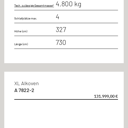
4.800 kg
Tech. zulässige Gesamtmasse*
bis 8m
4
Schlafplätze max.
bis 9m
327
Höhe (cm)
730
Sitzplätze
Länge (cm)
4 Personen
6 Personen
XL Alkoven
A 7822-2
131.999,00 €