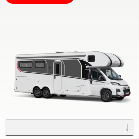
ALPA
Integriert & Alkoven
Dethleffs Händlersuche
Finde den Dethleffs Händler in deiner Nähe
Zu den Wohnmobilen
Camper Vans
Dethleffs Original Zubehör
Service