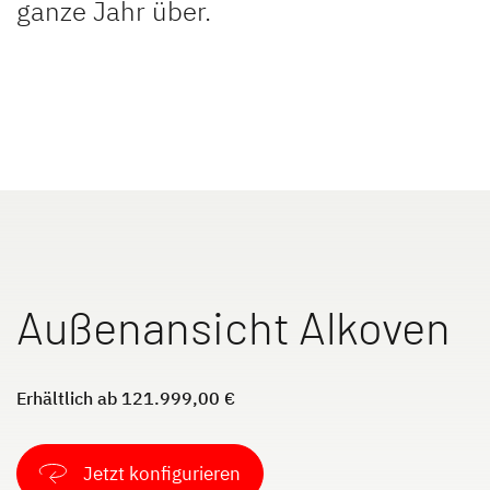
ganze Jahr über.
JUST VAN
TREND ACTIVE
Teilintegriert
Teilintegriert & Integriert
NEU
XL A
XL I
Außenansicht Alkoven
Alkoven
Integriert
Erhältlich ab 121.999,00 €
Jetzt konfigurieren