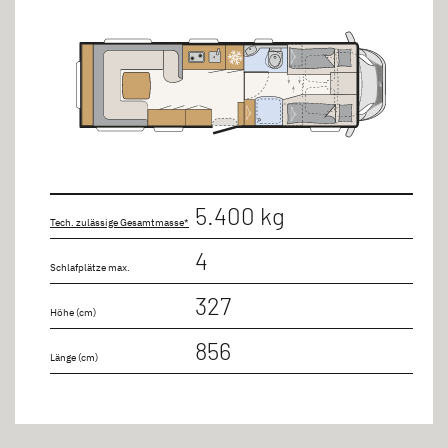
5.400 kg
Tech. zulässige Gesamtmasse*
4
Schlafplätze max.
327
Höhe (cm)
856
Länge (cm)