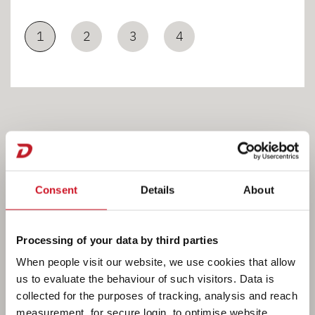
1
2
3
4
Bad
Consent
Details
About
Processing of your data by third parties
Das Bad im neuen XL ist komplett ausgestattet. Von
When people visit our website, we use cookies that allow
der Warmwasserversorgung über eine drehbare
us to evaluate the behaviour of such visitors. Data is
Toilette bis hin zu den Zahnputzbechern ist alles
collected for the purposes of tracking, analysis and reach
vorhanden. Selbst eine separate Duschkabine ist an
measurement, for secure login, to optimise website
Bord. Wird die Badezimmertür zum Wohnraum hin