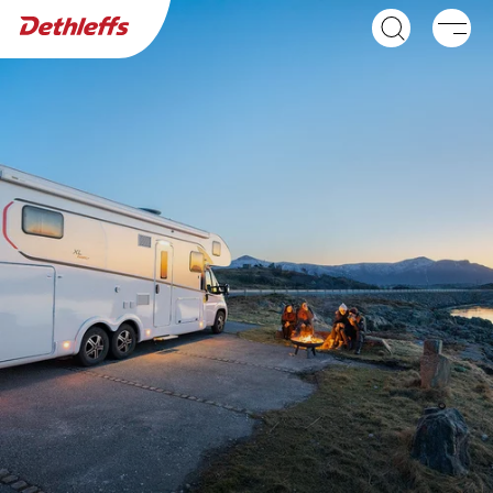
Händlersuche
Wohnwagen
Wohnmobile
GLOBEBUS ACTIVE
GLOBEBUS GO
Integriert
ACTIVE
Teilintegriert