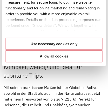
measurement, for secure login, to optimise website
functionality and for online marketing and remarketing in
order to provide you with a more enjoyable overall
experience. Details on the data processing purposes can
be found under “Show details”. We work together with
service providers and third parties who also process the
data for their own purposes and merge it with other data if
necessary. If you click the “Allow cookies” button or
Use necessary cookies only
select individual cookies in the detailed view, you provide
Globebus Active:
your consent to the processing of your data for the
Allow all cookies
respective purposes. Providing this consent is voluntary
Kompakt, wendig und ideal für
and not required to use our website. You can view your
selected settings at any time as well as deselect or
spontane Trips.
change them later (such as by using the fingerprint button
at the bottom left of the website). You can find further
Mit seinen praktischen Maßen ist der Globebus Active
information in our Privacy Policy.
sowohl in der Stadt als auch in der Natur zuhause. Jetzt
mit einem Preisvorteil von bis zu 7.213 €! Perfekt für
Reisende, die Freiheit und Unabhängigkeit suchen.