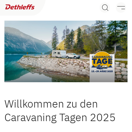
Händlersuche
Wohnwagen
Wohnmobile
Camper Vans
Dethleffs Original Zubehör
Service
Willkommen zu den
Dethleffs Versprechen
Caravaning Tagen 2025
Reiselust