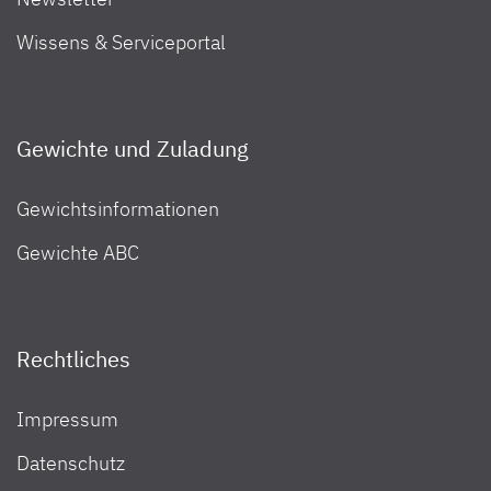
Wissens & Serviceportal
Thrun Reisemobile GmbH
45481
Kölner St
159-161
Trend-Fahrzeuge.de GmbH
54516
Max-Plan
Gewichte und Zuladung
Str. 9
Gewichtsinformationen
Wilhelmsen
Caravaning
GmbH
24988
Krokamp 
Gewichte ABC
Rechtliches
Impressum
Datenschutz