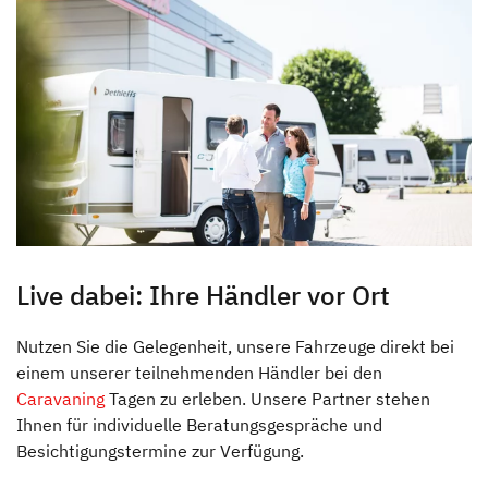
Live dabei: Ihre Händler vor Ort
Dethleffs Händlersuche
Nutzen Sie die Gelegenheit, unsere Fahrzeuge direkt bei
einem unserer teilnehmenden Händler bei den
Finde den Dethleffs Händler in deiner Nähe
Caravaning
Tagen zu erleben. Unsere Partner stehen
Ihnen für individuelle Beratungsgespräche und
Besichtigungstermine zur Verfügung.