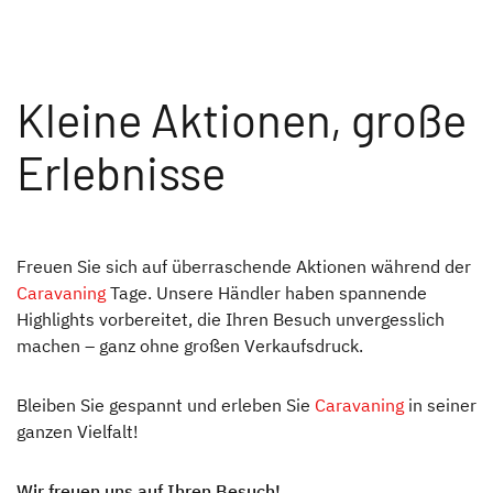
Autohaus Pauli GmbH
42855
Lenneper 
152
Kleine Aktionen, große
Caravan Wolff GmbH
94036
Schalding
Erlebnisse
20
Caravania
73625
Kirchhei
GmbHFreizeitfahrzeuge
Str. 205
Freuen Sie sich auf überraschende Aktionen während der
Caravaning
Tage. Unsere Händler haben spannende
Caravanpark Spann...an GmbH
24783
Werner-v
Highlights vorbereitet, die Ihren Besuch unvergesslich
Siemens-S
machen – ganz ohne großen Verkaufsdruck.
Bleiben Sie gespannt und erleben Sie
Caravaning
in seiner
Dümo Reisemobile GmbH &
48249
Graskam
ganzen Vielfalt!
Co.KG
Wir freuen uns auf Ihren Besuch!