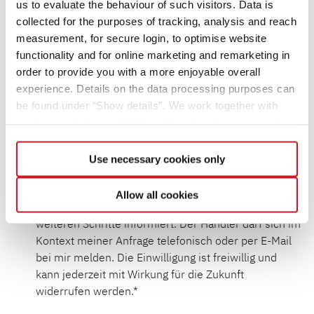
us to evaluate the behaviour of such visitors. Data is
collected for the purposes of tracking, analysis and reach
measurement, for secure login, to optimise website
functionality and for online marketing and remarketing in
order to provide you with a more enjoyable overall
experience. Details on the data processing purposes can
be found under “Show details”. We work together with
service providers and third parties who also process the
Ich bin damit einverstanden, dass die Dethleffs
data for their own purposes and merge it with other data if
GmbH & Co. KG meine Daten gemäß meiner
necessary. If you click the “Allow cookies” button or
Use necessary cookies only
obenstehenden Anfrage an den von mir
select individual cookies in the detailed view, you provide
ausgewählten Handelspartner weiterleitet und mich
your consent to the processing of your data for the
Allow all cookies
im Rahmen meiner Anfrage per E-Mail über alle
respective purposes. Providing this consent is voluntary
weiteren Schritte informiert. Der Händler darf sich im
and not required to use our website. You can view your
Kontext meiner Anfrage telefonisch oder per E-Mail
selected settings at any time as well as deselect or
bei mir melden. Die Einwilligung ist freiwillig und
change them later (such as by using the fingerprint button
kann jederzeit mit Wirkung für die Zukunft
at the bottom left of the website). You can find further
widerrufen werden.
information in our Privacy Policy.