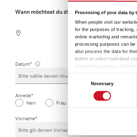
Wann möchtest du die Konfiguration mit einem 
Processing of your data by t
When people visit our website
for the purposes of tracking,
online marketing and remarket
processing purposes can be f
also process the data for the
button or select individual co
Datum
respective purposes. Providi
settings at any time as well a
Consent
the website). You can find fur
Necessary
Selection
Anrede
Herr
Frau
Familie
Vorname