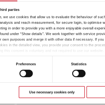
Dethleffs Profi anschauen? Wähle deinen Wunschtermi
hird parties
, we use cookies that allow us to evaluate the behaviour of such 
 analysis and reach measurement, for secure login, to optimise we
ing in order to provide you with a more enjoyable overall experi
ound under “Show details”. We work together with service provid
ir own purposes and merge it with other data if necessary. If you 
okies in the detailed view, you provide your consent to the proces
Tageszeit
ng this consent is voluntary and not required to use our website
s deselect or change them later (such as by using the fingerprint 
ther information in our Privacy Policy.
Preferences
Statistics
Nachname
Use necessary cookies only