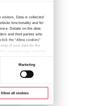
n.
visitors. Data is collected
bsite functionality and for
ence. Details on the data
ers and third parties who
click the “Allow cookies”
sing of your data for the
. You can view your selected
button at the bottom left of
Marketing
Allow all cookies