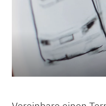
Service
Dethleffs Versprechen
Reiselust
Unternehmen
Händlersuche
Fahrzeugbörse
Blog
Vereinbare einen Ter