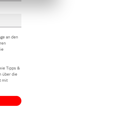
age an den
eren
ie
wie Tipps &
n über die
t mit