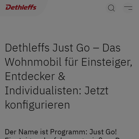
Händlersuche
Wohnwagen
Wohnmobile
Dethleffs Just Go – Das
Wohnmobil für Einsteiger,
Camper Vans
Entdecker &
Dethleffs Original Zubehör
Individualisten: Jetzt
Service
konfigurieren
Dethleffs Versprechen
Reiselust
Der Name ist Programm: Just Go!