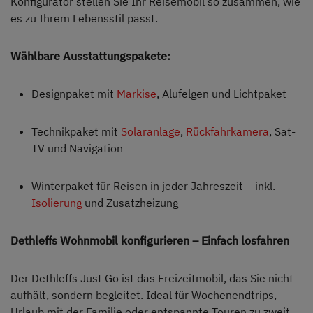
Konfigurator stellen Sie Ihr Reisemobil so zusammen, wie
es zu Ihrem Lebensstil passt.
Wählbare Ausstattungspakete:
Designpaket mit
Markise
, Alufelgen und Lichtpaket
Technikpaket mit
Solaranlage
,
Rückfahrkamera
, Sat-
TV und Navigation
Winterpaket für Reisen in jeder Jahreszeit – inkl.
Isolierung
und Zusatzheizung
Dethleffs Wohnmobil konfigurieren – Einfach losfahren
Der Dethleffs Just Go ist das Freizeitmobil, das Sie nicht
aufhält, sondern begleitet. Ideal für Wochenendtrips,
Urlaub mit der Familie oder entspannte Touren zu zweit.