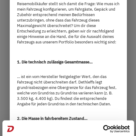
Reisemobilkäufer stellt sich damit die Frage: Wie muss ich
mein Fahrzeug konfigurieren, um Fahrgäste, Gepäck und
Zubehör entsprechend meinen Bedürfnissen
unterzubringen, ohne dass das Fahrzeug dieses
Maximalgewicht überschreitet? Um dir diese
Entscheidung zu erleichtern, geben wir dir nachfolgend
T 7055 EBL
einige Hinweise an die Hand, die für die Auswahl deines
Fahrzeugs aus unserem Portfolio besonders wichtig sind:
69.999,– €
2 - 5 Personen
a)
Preis ab
Schlafplätze
1. Die technisch zulässige Gesamtmasse…
… ist ein vom Hersteller festgelegter Wert, den das
7,35 m
3.500 kg
Fahrzeug nicht überschreiten darf. Dethleffs legt
grundrissbezogen eine Obergrenze für das Fahrzeug fest,
Länge
Technisch zulässige Gesamtmasse
welche von Grundriss zu Grundriss variieren kann (z. B.
3.500 kg, 4.400 kg). Du findest die entsprechende
Angabe für jeden Grundriss in den technischen Daten.
Modell auswählen
2. Die Masse in fahrbereitem Zustand…
… besteht – vereinfacht gesagt – aus dem Grundfahrzeug