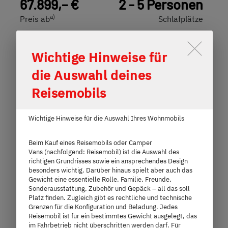
67.899,– €
2 - 5 Personen
a)
Preis ab
Schlafplätze
7,35 m
3.500 kg
Durch Scrolling wird der Button 
Wichtige Hinweise für
Länge
Technisch zulässige Gesamtmasse
die Auswahl deines
Reisemobils
Modell auswählen
Wichtige Hinweise für die Auswahl Ihres Wohnmobils
Beim Kauf eines Reisemobils oder Camper
Vans (nachfolgend: Reisemobil) ist die Auswahl des
richtigen Grundrisses sowie ein ansprechendes Design
besonders wichtig. Darüber hinaus spielt aber auch das
Gewicht eine essentielle Rolle. Familie, Freunde,
Sonderausstattung, Zubehör und Gepäck – all das soll
Platz finden. Zugleich gibt es rechtliche und technische
Grenzen für die Konfiguration und Beladung. Jedes
Reisemobil ist für ein bestimmtes Gewicht ausgelegt, das
im Fahrbetrieb nicht überschritten werden darf. Für