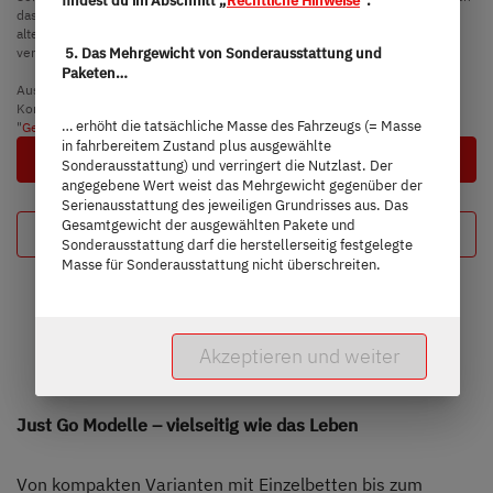
findest du im Abschnitt „
Rechtliche Hinweise
“.
das alternative Fahrgestell. Hiervon sind das erhöhte Eigengewicht des
alternativen Fahrgestells sowie insbesondere das Gewicht für ggf.
verpflichtende schwerere Motorvarianten (z. B. 180 PS) abzuziehen.
5. Das Mehrgewicht von Sonderausstattung und
Paketen…
Ausführliche Hinweise & Erläuterungen zur Gewichtsthematik und zur
Konfiguration des Fahrzeugs findest du im Abschnitt
… erhöht die tatsächliche Masse des Fahrzeugs (= Masse
"
Gewichtsinformationen
".
in fahrbereitem Zustand plus ausgewählte
Nächster Schritt
Sonderausstattung) und verringert die Nutzlast. Der
angegebene Wert weist das Mehrgewicht gegenüber der
Serienausstattung des jeweiligen Grundrisses aus. Das
Gesamtgewicht der ausgewählten Pakete und
Deine Konfiguration
Sonderausstattung darf die herstellerseitig festgelegte
Masse für Sonderausstattung nicht überschreiten.
Akzeptieren und weiter
Just Go Modelle – vielseitig wie das Leben
Von kompakten Varianten mit Einzelbetten bis zum