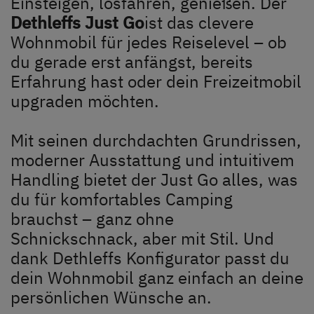
Einsteigen, losfahren, genießen. Der
Unternehmen
Dethleffs Just Go
ist das clevere
Wohnmobil für jedes Reiselevel – ob
Händlersuche
du gerade erst anfängst, bereits
Fahrzeugbörse
Erfahrung hast oder dein Freizeitmobil
upgraden möchten.
Blog
Mit seinen durchdachten Grundrissen,
moderner Ausstattung und intuitivem
Handling bietet der Just Go alles, was
du für komfortables Camping
brauchst – ganz ohne
Schnickschnack, aber mit Stil. Und
dank Dethleffs Konfigurator passt du
Dethleffs Händlersuche
dein Wohnmobil ganz einfach an deine
Finde den Dethleffs Händler in deiner Nähe
persönlichen Wünsche an.