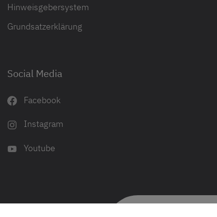
Hinweisgebersystem
Grundsatzerklärung
Social Media
Facebook
Instagram
Youtube
Ergebnisse filtern
© Dethleffs
Ein Freund der Familie
2026