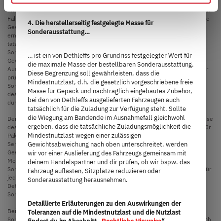
Mindestnutzlast, d.h. die gesetzlich vorgeschriebene freie Masse für Gepäck
und nachträglich eingebautes Zubehör, bei den von Dethleffs ausgelieferten
and not required to use our website. You can view your
Fahrzeugen auch tatsächlich für die Zuladung zur Verfügung steht. Das reale
selected settings at any time as well as deselect or
4. Die herstellerseitig festgelegte Masse für
Gewicht deines Fahrzeugs ab Werk kann erst bei Wiegung am Bandende
Sonderausstattung…
change them later (such as by using the fingerprint button
ermittelt werden. Sollte die Wiegung im Ausnahmefall ergeben, dass die
tatsächliche Zuladungsmöglichkeit trotz der Begrenzung der
at the bottom left of the website). You can find further
Sonderausstattung die Mindestnutzlast wegen einer zulässigen
… ist ein von Dethleffs pro Grundriss festgelegter Wert für
information in our Privacy Policy.
Gewichtsabweichung nach oben unterschreitet, werden wir vor einer
die maximale Masse der bestellbaren Sonderausstattung.
Auslieferung des Fahrzeugs gemeinsam mit deinem Handelspartner und dir
Diese Begrenzung soll gewährleisten, dass die
prüfen, ob wir bspw. das Fahrzeug auflasten, Sitzplätze reduzieren oder
Mindestnutzlast, d.h. die gesetzlich vorgeschriebene freie
Sonderausstattung herausnehmen. Die technisch zulässige Gesamtmasse
Masse für Gepäck und nachträglich eingebautes Zubehör,
des Fahrzeugs sowie die technisch zulässige Gesamtmasse auf der Achse
bei den von Dethleffs ausgelieferten Fahrzeugen auch
dürfen nicht überschritten werden.
tatsächlich für die Zuladung zur Verfügung steht. Sollte
die Wiegung am Bandende im Ausnahmefall gleichwohl
Der werkseitige Einbau von Sonderausstattung erhöht die tatsächliche Masse
ergeben, dass die tatsächliche Zuladungsmöglichkeit die
des Fahrzeugs und verringert die Nutzlast. Das angegebene Mehrgewicht für
Mindestnutzlast wegen einer zulässigen
Pakete und Sonderausstattung weist das Mehrgewicht gegenüber der
Serienausstattung des jeweiligen Modells bzw. Grundrisses aus. Das
Gewichtsabweichung nach oben unterschreitet, werden
Gesamtgewicht der ausgewählten Sonderausstattung darf die in den
wir vor einer Auslieferung des Fahrzeugs gemeinsam mit
Modellübersichten angegebene herstellerseitig festgelegte Masse für
deinem Handelspartner und dir prüfen, ob wir bspw. das
Sonderausstattung nicht überschreiten. Hierbei handelt es sich um einen für
Fahrzeug auflasten, Sitzplätze reduzieren oder
jeden Typ und Grundriss ermittelten kalkulatorischen Wert, mit dem
Sonderausstattung herausnehmen.
Dethleffs festlegt, wieviel Gewicht für werkseitig eingebaute
Sonderausstattung maximal zur Verfügung steht.
Detaillierte Erläuterungen zu den Auswirkungen der
Bei einer Auflastung erhöht sich die herstellerseitig festgelegte Masse für
Toleranzen auf die Mindestnutzlast und die Nutzlast
Sonderausstattung. Die Erhöhung ergibt sich aus der höheren Nutzlast durch