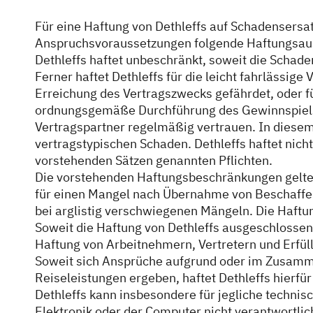
Für eine Haftung von Dethleffs auf Schadensersa
Anspruchsvoraussetzungen folgende Haftungsau
Dethleffs haftet unbeschränkt, soweit die Schade
Ferner haftet Dethleffs für die leicht fahrlässige
Erreichung des Vertragszwecks gefährdet, oder für
ordnungsgemäße Durchführung des Gewinnspiels 
Vertragspartner regelmäßig vertrauen. In diesem 
vertragstypischen Schaden. Dethleffs haftet nicht 
vorstehenden Sätzen genannten Pflichten.
Die vorstehenden Haftungsbeschränkungen gelten
für einen Mangel nach Übernahme von Beschaffen
bei arglistig verschwiegenen Mängeln. Die Haftu
Soweit die Haftung von Dethleffs ausgeschlossen o
Haftung von Arbeitnehmern, Vertretern und Erfüll
Soweit sich Ansprüche aufgrund oder im Zusamme
Reiseleistungen ergeben, haftet Dethleffs hierfür 
Dethleffs kann insbesondere für jegliche techni
Elektronik oder der Computer nicht verantwortlich