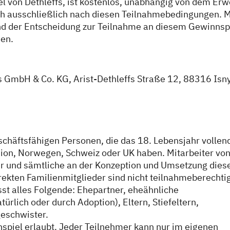
l von Dethleffs, ist kostenlos, unabhängig von dem Erw
ich ausschließlich nach diesen Teilnahmebedingungen. M
 der Entscheidung zur Teilnahme an diesem Gewinnsp
en.
fs GmbH & Co. KG, Arist-Dethleffs Straße 12, 88316 Isn
schäftsfähigen Personen, die das 18. Lebensjahr vollen
nion, Norwegen, Schweiz oder UK haben. Mitarbeiter vo
er und sämtliche an der Konzeption und Umsetzung dies
ekten Familienmitglieder sind nicht teilnahmeberechtig
st alles Folgende: Ehepartner, eheähnliche
ürlich oder durch Adoption), Eltern, Stiefeltern,
geschwister.
spiel erlaubt. Jeder Teilnehmer kann nur im eigenen