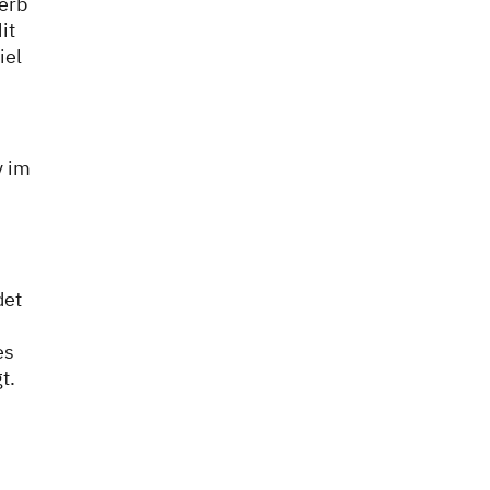
erb
it
iel
y im
det
n
es
t.