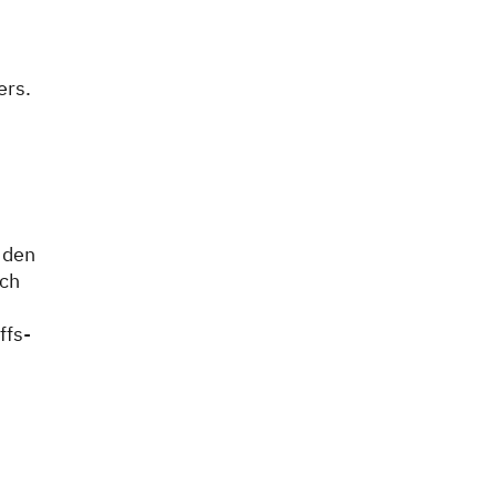
ers.
 den
ich
ffs-