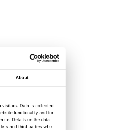
er
About
ter
piel
visitors. Data is collected
bsite functionality and for
ence. Details on the data
ers and third parties who