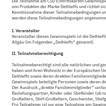
Die Teilnahme am CSD Eintrittskarten Gewinnspie
von Produkten der Marke Dethleffs und richtet s
Service
Kenntnisnahme dieser Teilnahmebedingungen und
werden diese Teilnahmebedingungen angenomm
Dethleffs Versprechen
I. Veranstalter
Reiselust
Veranstalter dieses Gewinnspiels ist die Dethlef
Allgäu (im Folgenden „Dethleffs“ genannt).
Unternehmen
II. Teilnahmeberechtigung
Händlersuche
Teilnahmeberechtigt sind alle natürlichen und ge
Fahrzeugbörse
haben und ihren Wohnsitz in der Europäischen U
Dethleffs sowie deren direkten Familienmitglied
Blog
Gewinnspiels beteiligte Personen sowie deren dir
Der Ausdruck „direkte Familienmitglieder“ umfas
Beziehungspartner, Kinder oder Stiefkinder (ob nat
Großeltern, Stief-Großeltern, Geschwister, Stief
Pro Teilnehmer ist nur eine Teilnahme am Gewinn