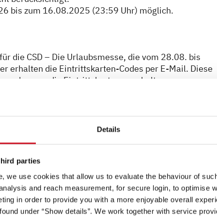
26 bis zum 16.08.2025 (23:59 Uhr) möglich.
 für die CSD – Die Urlaubsmesse, die vom 28.08. bis
er erhalten die Eintrittskarten-Codes per E-Mail. Diese
erden, um die Eintrittskarten zu erhalten.
 von einer Woche nach Teilnahmeschluss im Rahmen ein
Details
er allen Teilnehmern, die im Teilnahmezeitraum und un
 am Gewinnspiel teilgenommen haben. Ist das Gewinns
mmen ausschließlich diejenigen Teilnehmer in die
hird parties
ekt durchgeführt haben.
, we use cookies that allow us to evaluate the behaviour of such 
 analysis and reach measurement, for secure login, to optimise we
e
ing in order to provide you with a more enjoyable overall experi
ound under “Show details”. We work together with service provid