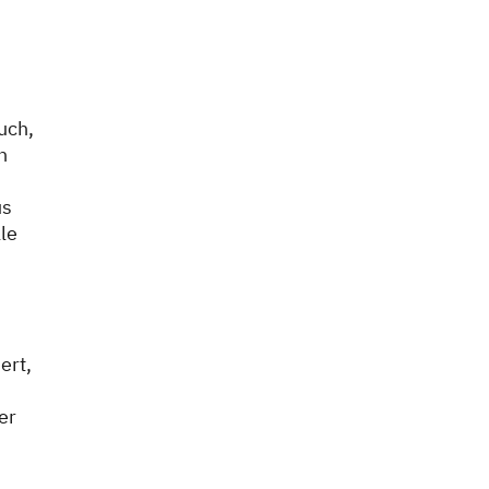
uch,
n
us
le
ert,
er