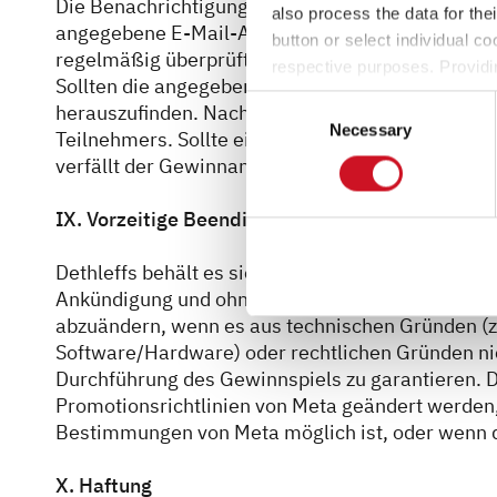
Die Benachrichtigung der Gewinner erfolgt aussc
also process the data for the
angegebene E-Mail-Adresse. Stellen Sie daher bit
button or select individual co
regelmäßig überprüft wird, um keine Gewinnbena
respective purposes. Providi
Sollten die angegebenen Kontaktdaten fehlerhaft s
settings at any time as well a
Consent
herauszufinden. Nachteile, die sich aus der Ang
the website). You can find fur
Necessary
Selection
Teilnehmers. Sollte ein Gewinn aus Gründen, die D
verfällt der Gewinnanspruch ersatzlos.
IX. Vorzeitige Beendigung des Gewinnspiels
Dethleffs behält es sich vor, das Gewinnspiel jed
Ankündigung und ohne Mitteilung von Gründen, ga
abzuändern, wenn es aus technischen Gründen (z.
Software/Hardware) oder rechtlichen Gründen n
Durchführung des Gewinnspiels zu garantieren. 
Promotionsrichtlinien von Meta geändert werden,
Bestimmungen von Meta möglich ist, oder wenn d
X. Haftung