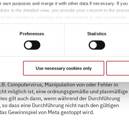
hließlich per E-Mail an die im Teilnahmeformular
ir own purposes and merge it with other data if necessary. If you 
te sicher, dass die angegebene Adresse korrekt ist und
okies in the detailed view, you provide your consent to the proces
chrichtigung zu verpassen.
ng this consent is voluntary and not required to use our website
ein, ist Dethleffs nicht verpflichtet richtige Adressen
s deselect or change them later (such as by using the fingerprint 
abe fehlerhaften Kontaktdaten ergeben, gehen zulasten 
ther information in our Privacy Policy.
Preferences
Statistics
ethleffs nicht zu verantworten hat, nicht zustellbar sei
Use necessary cookies only
erzeit, auch ohne Einhaltung von Fristen und ohne vorhe
nz oder teilweise vorzeitig zu beenden oder seinen Ver
B. Computervirus, Manipulation von oder Fehler in
icht möglich ist, eine ordnungsgemäße und planmäßige
Dies gilt auch dann, wenn während der Durchführung
 so dass eine Durchführung nicht nach den gültigen
as Gewinnspiel von Meta gestoppt wird.