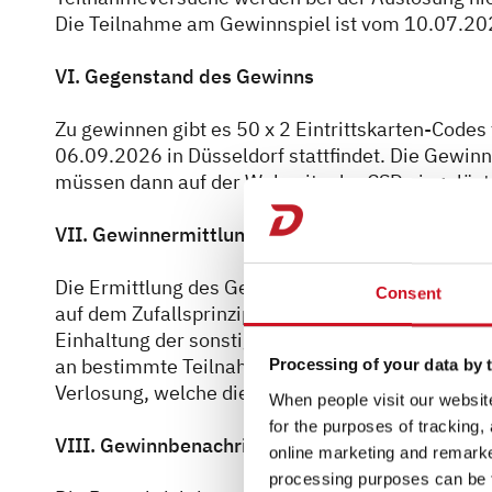
Die Teilnahme am Gewinnspiel ist vom 10.07.20
VI. Gegenstand des Gewinns
Zu gewinnen gibt es 50 x 2 Eintrittskarten-Codes
06.09.2026 in Düsseldorf stattfindet. Die Gewinn
müssen dann auf der Webseite der CSD eingelöst w
VII. Gewinnermittlung
Die Ermittlung des Gewinners erfolgt innerhalb
Consent
auf dem Zufallsprinzip beruhenden Verlosung unt
Einhaltung der sonstigen Teilnahmebedingungen
an bestimmte Teilnahmehandlungen verknüpft, ko
Processing of your data by t
Verlosung, welche die Teilnahmehandlungen korr
When people visit our website
for the purposes of tracking,
VIII. Gewinnbenachrichtigung & Gewinnannahm
online marketing and remarket
processing purposes can be f