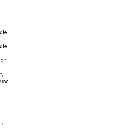
.
 die
die
,
den
t,
 und
der