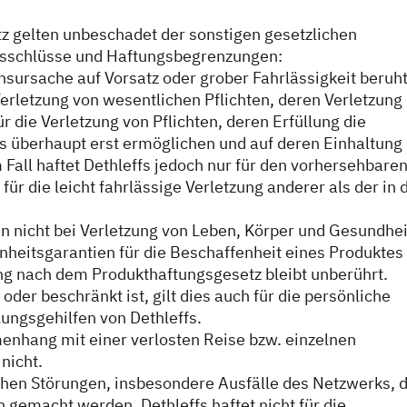
tz gelten unbeschadet der sonstigen gesetzlichen
sschlüsse und Haftungsbegrenzungen:
nsursache auf Vorsatz oder grober Fahrlässigkeit beruht
 Verletzung von wesentlichen Pflichten, deren Verletzung
 die Verletzung von Pflichten, deren Erfüllung die
überhaupt erst ermöglichen und auf deren Einhaltung 
Fall haftet Dethleffs jedoch nur für den vorhersehbaren
für die leicht fahrlässige Verletzung anderer als der in 
 nicht bei Verletzung von Leben, Körper und Gesundhei
heitsgarantien für die Beschaffenheit eines Produktes
ng nach dem Produkthaftungsgesetz bleibt unberührt.
der beschränkt ist, gilt dies auch für die persönliche
ungsgehilfen von Dethleffs.
nhang mit einer verlosten Reise bzw. einzelnen
nicht.
schen Störungen, insbesondere Ausfälle des Netzwerks, 
 gemacht werden. Dethleffs haftet nicht für die