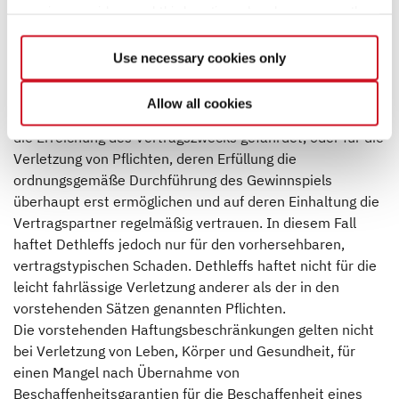
Haftungsausschlüsse und Haftungsbegrenzungen:
service providers and third parties who also process the
Dethleffs haftet unbeschränkt, soweit die
data for their own purposes and merge it with other data if
Schadensursache auf Vorsatz oder grober Fahrlässigkeit
necessary. If you click the “Allow cookies” button or
Use necessary cookies only
beruht.
select individual cookies in the detailed view, you provide
Ferner haftet Dethleffs für die leicht fahrlässige
your consent to the processing of your data for the
Allow all cookies
Verletzung von wesentlichen Pflichten, deren Verletzung
respective purposes. Providing this consent is voluntary
die Erreichung des Vertragszwecks gefährdet, oder für die
and not required to use our website. You can view your
Verletzung von Pflichten, deren Erfüllung die
selected settings at any time as well as deselect or
ordnungsgemäße Durchführung des Gewinnspiels
change them later (such as by using the fingerprint button
überhaupt erst ermöglichen und auf deren Einhaltung die
at the bottom left of the website). You can find further
Vertragspartner regelmäßig vertrauen. In diesem Fall
information in our Privacy Policy.
haftet Dethleffs jedoch nur für den vorhersehbaren,
vertragstypischen Schaden. Dethleffs haftet nicht für die
leicht fahrlässige Verletzung anderer als der in den
vorstehenden Sätzen genannten Pflichten.
Die vorstehenden Haftungsbeschränkungen gelten nicht
bei Verletzung von Leben, Körper und Gesundheit, für
einen Mangel nach Übernahme von
Beschaffenheitsgarantien für die Beschaffenheit eines