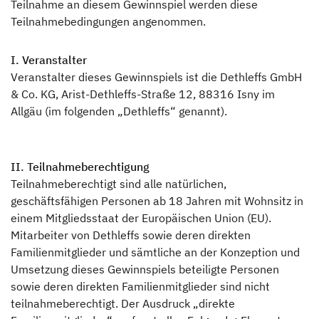
Unternehmen
Teilnahme an diesem Gewinnspiel werden diese
Teilnahmebedingungen angenommen.
Händlersuche
I. Veranstalter
Veranstalter dieses Gewinnspiels ist die Dethleffs GmbH
Fahrzeugbörse
& Co. KG, Arist-Dethleffs-Straße 12, 88316 Isny im
Allgäu (im folgenden „Dethleffs“ genannt).
Blog
II. Teilnahmeberechtigung
Teilnahmeberechtigt sind alle natürlichen,
geschäftsfähigen Personen ab 18 Jahren mit Wohnsitz in
einem Mitgliedsstaat der Europäischen Union (EU).
Mitarbeiter von Dethleffs sowie deren direkten
Familienmitglieder und sämtliche an der Konzeption und
Dethleffs Händlersuche
Umsetzung dieses Gewinnspiels beteiligte Personen
sowie deren direkten Familienmitglieder sind nicht
teilnahmeberechtigt. Der Ausdruck „direkte
Finde den Dethleffs Händler in deiner Nähe