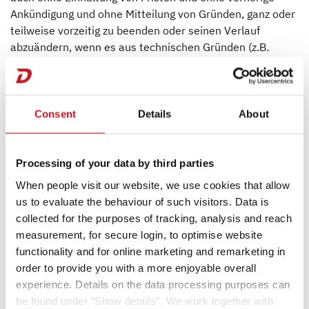
Ankündigung und ohne Mitteilung von Gründen, ganz oder
teilweise vorzeitig zu beenden oder seinen Verlauf
abzuändern, wenn es aus technischen Gründen (z.B.
Computervirus, Manipulation von oder Fehler in
Software/Hardware) oder rechtlichen Gründen nicht
möglich ist, eine ordnungsgemäße und planmäßige
Durchführung des Gewinnspiels zu garantieren. Dies gilt
Consent
Details
About
auch dann, wenn während der Durchführung
Promotionsrichtlinien von Meta geändert werden, so dass
eine Durchführung nicht nach den gültigen Bestimmungen
Processing of your data by third parties
von Meta möglich ist, oder wenn das Gewinnspiel von
When people visit our website, we use cookies that allow
Meta gestoppt wird.
us to evaluate the behaviour of such visitors. Data is
collected for the purposes of tracking, analysis and reach
measurement, for secure login, to optimise website
XI. Haftung
functionality and for online marketing and remarketing in
Für eine Haftung von Dethleffs auf Schadensersatz gelten
order to provide you with a more enjoyable overall
unbeschadet der sonstigen gesetzlichen
experience. Details on the data processing purposes can
Anspruchsvoraussetzungen folgende
be found under “Show details”. We work together with