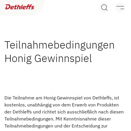
Händlersuche
Wohnwagen
Wohnmobile
Teilnahmebedingungen
Honig Gewinnspiel
Camper Vans
Dethleffs Original Zubehör
Service
Die Teilnahme am Honig Gewinnspiel von Dethleffs, ist
Dethleffs Versprechen
kostenlos, unabhängig von dem Erwerb von Produkten
der Dethleffs und richtet sich ausschließlich nach diesen
Reiselust
Teilnahmebedingungen. Mit Kenntnisnahme dieser
Teilnahmebedingungen und der Entscheidung zur