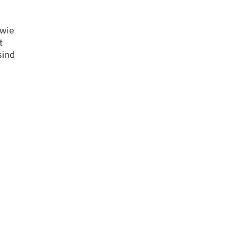
 wie
t
sind