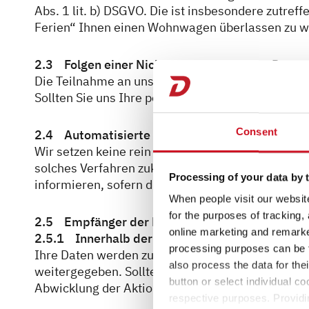
Abs. 1 lit. b) DSGVO. Die ist insbesondere zutre
Ferien“ Ihnen einen Wohnwagen überlassen zu wel
2.3 Folgen einer Nichtbereitstellung von Daten
Die Teilnahme an unseren Aktionen ist nur unte
Sollten Sie uns Ihre personenbezogenen Daten nic
Consent
2.4 Automatisierte Einzelfallentscheidungen
Wir setzen keine rein automatisierten Entscheid
solches Verfahren zukünftig in Einzelfällen doch 
Processing of your data by t
informieren, sofern dies gesetzlich vorgegeben is
When people visit our website
for the purposes of tracking,
2.5 Empfänger der Daten
online marketing and remarket
2.5.1 Innerhalb der EU
processing purposes can be f
Ihre Daten werden zu Verwaltungszwecken des G
also process the data for the
weitergegeben. Sollte ein Austausch der Daten i
button or select individual co
Abwicklung der Aktion bzw. aufgrund Ihrer Einwil
respective purposes. Providi