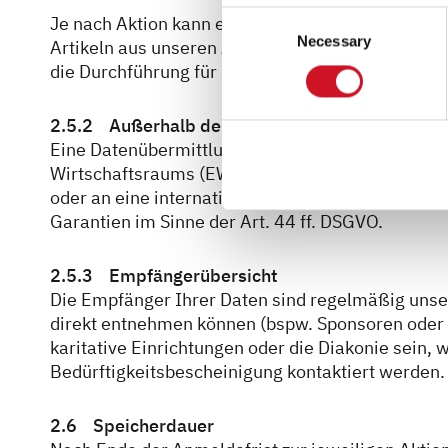
settings at any time as well a
Consent
Je nach Aktion kann es Bestandteil sein, dass 
the website). You can find fur
Necessary
Selection
Artikeln aus unseren Aktionen, Ihre Daten an uns
die Durchführung für Sie zu vereinfachen oder um
2.5.2 Außerhalb der EU
Eine Datenübermittlung an Stellen in Staaten au
Wirtschaftsraums (EWR), sogenannte Drittländer, f
oder an eine internationale Organisation findet n
Garantien im Sinne der Art. 44 ff. DSGVO.
2.5.3 Empfängerübersicht
Die Empfänger Ihrer Daten sind regelmäßig unser
direkt entnehmen können (bspw. Sponsoren oder C
karitative Einrichtungen oder die Diakonie sein, 
Bedürftigkeitsbescheinigung kontaktiert werden.
2.6 Speicherdauer