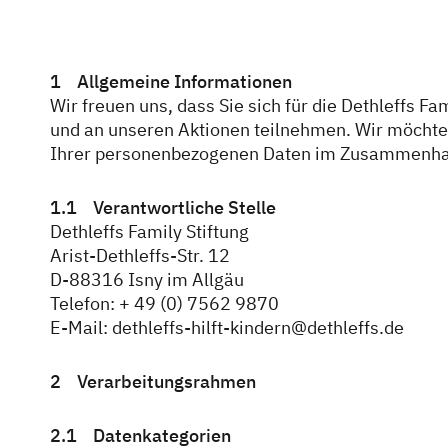
News & Pr
Service
Dethleffs F
Dethleffs Versprechen
1 Allgemeine Informationen
Wir freuen uns, dass Sie sich für die Dethleffs F
Verantwor
und an unseren Aktionen teilnehmen. Wir möchte
Reiselust
Ihrer personenbezogenen Daten im Zusammenhang
Reiseziel 
Unternehmen
1.1 Verantwortliche Stelle
Erwin Hym
Händlersuche
Dethleffs Family Stiftung
Arist-Dethleffs-Str. 12
D-88316 Isny im Allgäu
Fahrzeugbörse
Telefon: + 49 (0) 7562 9870
E-Mail: dethleffs-hilft-kindern@dethleffs.de
Blog
2 Verarbeitungsrahmen
2.1 Datenkategorien