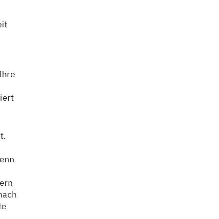
it
Ihre
iert
t.
wenn
fern
nach
te