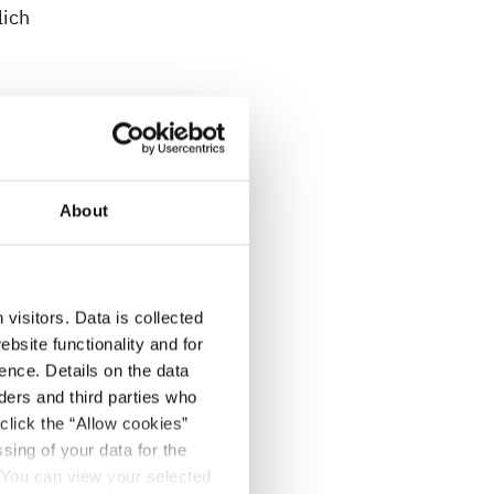
lich
ch.
About
visitors. Data is collected
bsite functionality and for
ence. Details on the data
ers and third parties who
click the “Allow cookies”
sing of your data for the
. You can view your selected