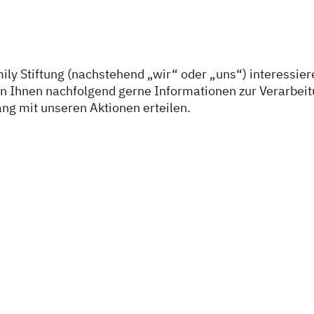
esse
amily Stiftung
amily Stiftung (nachstehend „wir“ oder „uns“) interessie
tung
n Ihnen nachfolgend gerne Informationen zur Verarbei
 mit unseren Aktionen erteilen.
Zukunft
er Museum