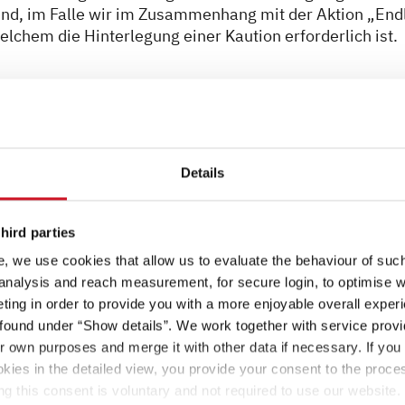
ffend, im Falle wir im Zusammenhang mit der Aktion „End
chem die Hinterlegung einer Kaution erforderlich ist.
r der Abgabe Ihrer personenbezogenen Daten möglich.
ht zur Verfügung stellen, ist eine Teilnahme nicht mögli
Details
ungsverfahren gem. Art. 22 DSGVO ein. Sofern wir ein
einsetzen sollten, werden wir Sie hierüber gesondert
hird parties
t.
, we use cookies that allow us to evaluate the behaviour of such 
 analysis and reach measurement, for secure login, to optimise we
ing in order to provide you with a more enjoyable overall experi
ound under “Show details”. We work together with service provid
ewinnspiels innerhalb unseres Unternehmens nicht
ir own purposes and merge it with other data if necessary. If you 
nnerhalb des Unternehmens erfolgen, geschieht dies zur
okies in the detailed view, you provide your consent to the proces
ligung.
ng this consent is voluntary and not required to use our website