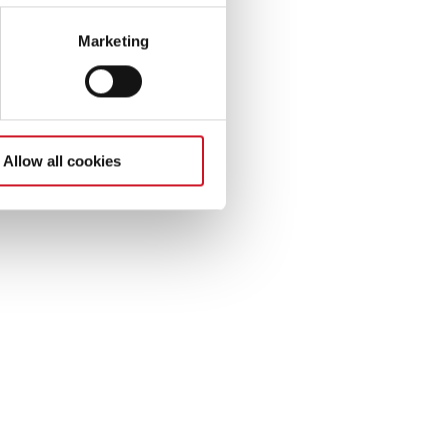
button at the bottom left of
on
Marketing
, um
chen
Allow all cookies
nd
r