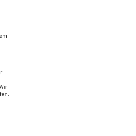
rem
r
Wir
ten.