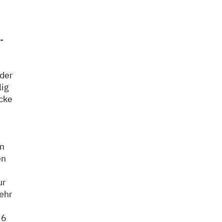
-
der
lig
ecke
n
en
en
ur
ehr
 6