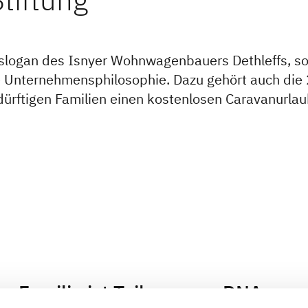
beslogan des Isnyer Wohnwagenbauers Dethleffs, s
e Unternehmensphilosophie. Dazu gehört auch die
edürftigen Familien einen kostenlosen Caravanurla
Familie ist Teil unserer DNA