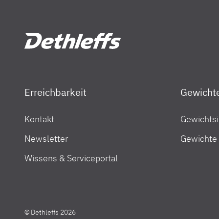
Erreichbarkeit
Gewicht
Kontakt
Gewichtsi
Dethleffs Händlersuche
Newsletter
Gewichte
Finde den Dethleffs Händler in deiner Nähe
Wissens & Serviceportal
© Dethleffs 2026