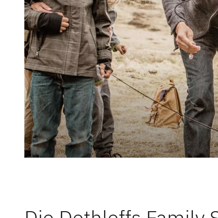
Service
Dethleffs Versprechen
Reiselust
Unternehmen
Händlersuche
Fahrzeugbörse
Blog
Die Dethleffs Family 