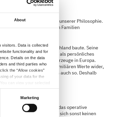
About
Slogan – es ist das Herzstück unserer Philosophie.
mily Stiftung, die bedürftigen Familien
visitors. Data is collected
rsten Wohnwagen in Deutschland baute. Seine
bsite functionality and for
inen Reisen dabeihaben. Was als persönliches
ence. Details on the data
ten Hersteller für Freizeitfahrzeuge in Europa.
ers and third parties who
spiegeln noch heute die familiären Werte wider,
click the “Allow cookies”
NA", sagen wir und meinen das auch so. Deshalb
sing of your data for the
g ins Leben zu rufen.
. You can view your selected
button at the bottom left of
Marketing
r und Führungskräfte aktiv, das operative
 Unser Ziel? Familien, die sich sonst keinen