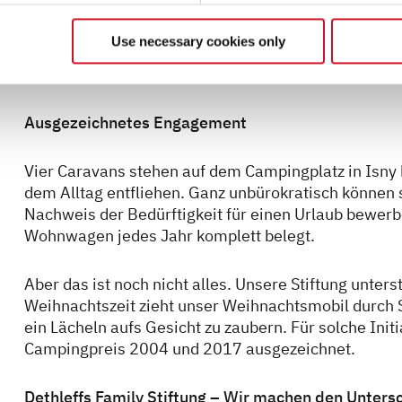
Urlaub leisten könnten, diesen Traum zu ermöglich
und ein Startkapital von 10.000 Euro gestiftet. Auch
Use necessary cookies only
und Ehemalige kümmern sich liebevoll um alles vor 
von Mitarbeitern, Zulieferern und Partnern – auch a
Ausgezeichnetes Engagement
Vier Caravans stehen auf dem Campingplatz in Isny 
dem Alltag entfliehen. Ganz unbürokratisch können s
Nachweis der Bedürftigkeit für einen Urlaub bewerbe
Wohnwagen jedes Jahr komplett belegt.
Aber das ist noch nicht alles. Unsere Stiftung unters
Weihnachtszeit zieht unser Weihnachtsmobil durch
ein Lächeln aufs Gesicht zu zaubern. Für solche Ini
Campingpreis 2004 und 2017 ausgezeichnet.
Dethleffs Family Stiftung – Wir machen den Unters