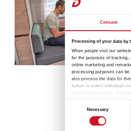
Consent
Processing of your data by t
When people visit our website
for the purposes of tracking,
online marketing and remarket
processing purposes can be f
also process the data for the
button or select individual co
respective purposes. Providi
settings at any time as well a
Consent
the website). You can find fur
Necessary
Selection