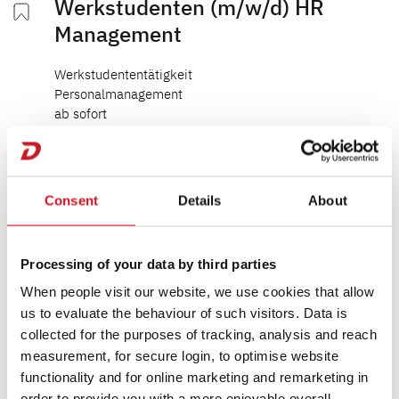
Werkstudenten (m/w/d) HR
Management
Werkstudententätigkeit
Personalmanagement
ab sofort
Isny
Consent
Details
About
Mitarbeiter (m/w/d)
NEU
Processing of your data by third parties
technischer Kundendienst &
When people visit our website, we use cookies that allow
Garantieabwicklung
us to evaluate the behaviour of such visitors. Data is
collected for the purposes of tracking, analysis and reach
Berufserfahrene, Berufseinsteiger
measurement, for secure login, to optimise website
Technische Redaktion
functionality and for online marketing and remarketing in
ab sofort
order to provide you with a more enjoyable overall