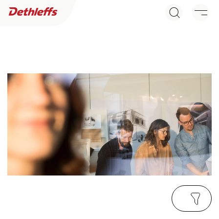
Händlersuche
Wohnwagen
Wohnmobile
Camper Vans
Dethleffs Original Zubehör
Service
Dethleffs Versprechen
Reiselust