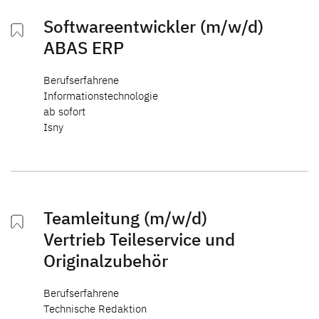
Softwareentwickler (m/w/d)
Hinter den Kulissen
ABAS ERP
Auszeichnungen
Berufserfahrene
Informationstechnologie
News & Presse
ab sofort
Isny
Dethleffs Family Stiftung
Verantwortung
Reiseziel Zukunft
Teamleitung (m/w/d)
Vertrieb Teileservice und
Erwin Hymer Museum
Originalzubehör
Händlersuche
Berufserfahrene
Technische Redaktion
Fahrzeugbörse