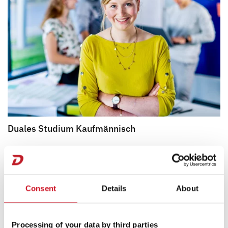
Blog
Duales Studium Kaufmännisch
BWL - Industrie (m/w/d)
BWL - International Business (m/w/d)
BWL - Medien- und Kommunikationswirtschaft
Consent
Details
About
(m/w/d)
Wirtschaftsinformatik - Business Engineering
(m/w/d)
Processing of your data by third parties