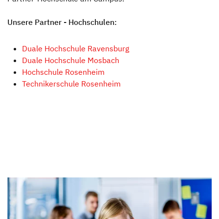
Hinter den Kulissen
Unsere Partner - Hochschulen:
Auszeichnungen
Duale Hochschule Ravensburg
Duale Hochschule Mosbach
News & Presse
Hochschule Rosenheim
Technikerschule Rosenheim
Dethleffs Family Stiftung
Verantwortung
Reiseziel Zukunft
Erwin Hymer Museum
Händlersuche
Fahrzeugbörse