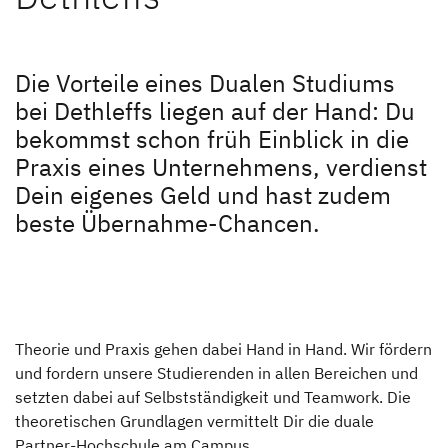
Unternehmen
Finde den Dethleffs Händler in deiner Nähe
Unternehmen
Die Vorteile eines Dualen Studiums
bei Dethleffs liegen auf der Hand: Du
Karriere
bekommst schon früh Einblick in die
Praxis eines Unternehmens, verdienst
Karriere
Dein eigenes Geld und hast zudem
Stellenangebote
beste Übernahme-Chancen.
Dethleffs als Arbeitgeber
Berufseinstieg bei Dethleffs
Menschen bei Dethleffs
Theorie und Praxis gehen dabei Hand in Hand. Wir fördern
und fordern unsere Studierenden in allen Bereichen und
FAQs
setzten dabei auf Selbstständigkeit und Teamwork. Die
theoretischen Grundlagen vermittelt Dir die duale
Ansprechpartner
Partner-Hochschule am Campus.