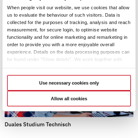
When people visit our website, we use cookies that allow
us to evaluate the behaviour of such visitors. Data is
collected for the purposes of tracking, analysis and reach
measurement, for secure login, to optimise website
functionality and for online marketing and remarketing in
order to provide you with a more enjoyable overall
experience. Details on the data processing purposes can
be found under “Show details”. We work together with
service providers and third parties who also process the
data for their own purposes and merge it with other data if
necessary. If you click the “Allow cookies” button or
Use necessary cookies only
select individual cookies in the detailed view, you provide
your consent to the processing of your data for the
Allow all cookies
respective purposes. Providing this consent is voluntary
and not required to use our website. You can view your
selected settings at any time as well as deselect or
Duales Studium Technisch
change them later (such as by using the fingerprint button
at the bottom left of the website). You can find further