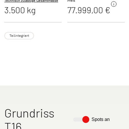
Technisch zulässige Gesamtmasse
Preis
3.500 kg
77.999,00 €
JUST VAN
TREND ACTIVE
Teilintegriert
Teilintegriert & Integriert
Teilintegriert
NEU
XL A
XL I
Alkoven
Integriert
Grundriss
Spots an
T16