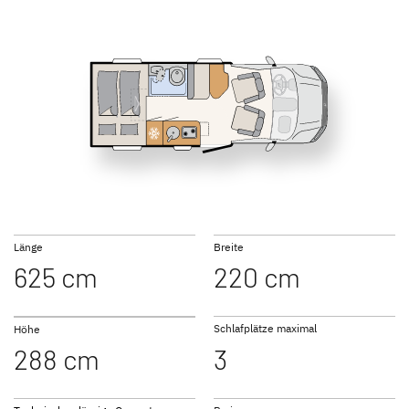
NEU
NEU
T 16
T 46
GLOBEBUS
GLOBEBUS
PERFORMANCE 4X4
PERFORMANCE
Teilintegriert
Teilintegriert
Länge
Breite
625 cm
220 cm
JUST CAMP ACTIVE
JUST GO ACTIVE
Teilintegriert
Teilintegriert
Schlafplätze maximal
Höhe
288 cm
3
NEU
NEU