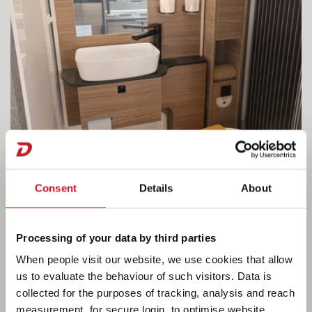
Consent
Details
About
Processing of your data by third parties
When people visit our website, we use cookies that allow
us to evaluate the behaviour of such visitors. Data is
Ein echtes Duschbad
collected for the purposes of tracking, analysis and reach
measurement, for secure login, to optimise website