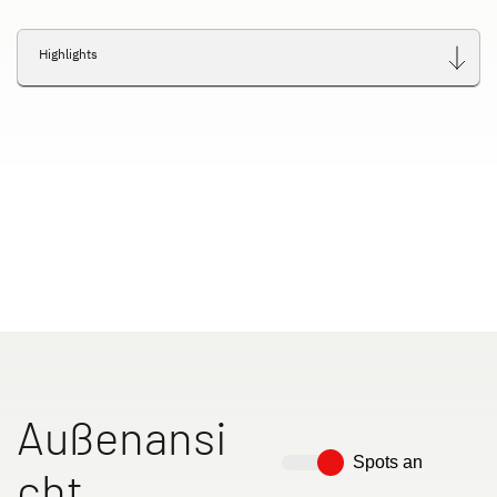
Dethleffs Versprechen
Highlights
Reiselust
Unternehmen
Händlersuche
Fahrzeugbörse
Blog
Außenansi
Spots an
cht