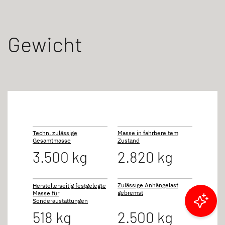
Gewicht
Techn. zulässige
Masse in fahrbereitem
Gesamtmasse
Zustand
3.500 kg
2.820 kg
Zulässige Anhängelast
Herstellerseitig festgelegte
gebremst
Masse für
Sonderaustattungen
Ergebnisse filtern
518 kg
2.500 kg