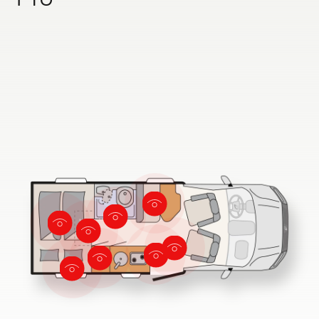
ALPA
Integriert & Alkoven
Dethleffs Händlersuche
Finde den Dethleffs Händler in deiner Nähe
Zu den Wohnmobilen
Camper Vans
Dethleffs Original Zubehör
Service