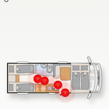
ALPA
Integriert & Alkoven
Dethleffs Händlersuche
Finde den Dethleffs Händler in deiner Nähe
Zu den Wohnmobilen
Camper Vans
Dethleffs Original Zubehör
Service