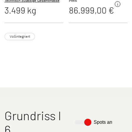
Technisch zulässige Gesamtmasse
Preis
3.499 kg
86.999,00 €
JUST VAN
TREND ACTIVE
Teilintegriert
Teilintegriert & Integriert
Vollintegriert
NEU
XL A
XL I
Alkoven
Integriert
Grundriss I
Spots an
6