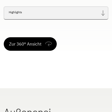
Dethleffs Versprechen
Highlights
Reiselust
Unternehmen
Zur 360° Ansicht
Händlersuche
Fahrzeugbörse
Blog
Außenansi