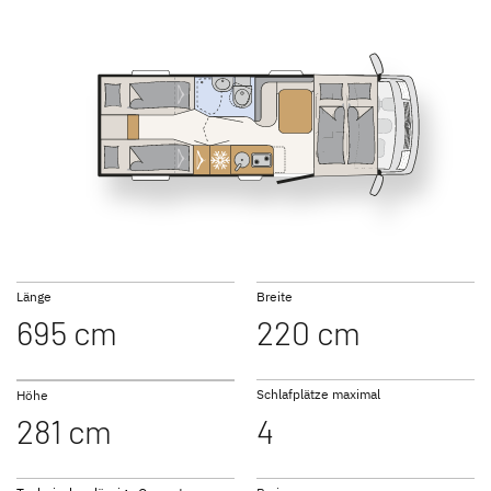
NEU
NEU
I 1
I 4
GLOBEBUS
GLOBEBUS
PERFORMANCE 4X4
PERFORMANCE
Teilintegriert
Teilintegriert
I 6
Länge
Breite
695 cm
220 cm
JUST CAMP ACTIVE
JUST GO ACTIVE
Teilintegriert
Teilintegriert
Schlafplätze maximal
Höhe
281 cm
4
NEU
NEU