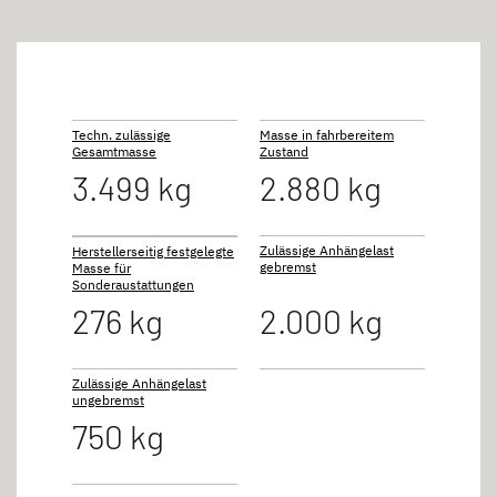
Techn. zulässige
Masse in fahrbereitem
Gesamtmasse
Zustand
3.499 kg
2.880 kg
Zulässige Anhängelast
Herstellerseitig festgelegte
gebremst
Masse für
Sonderaustattungen
276 kg
2.000 kg
Zulässige Anhängelast
ungebremst
750 kg