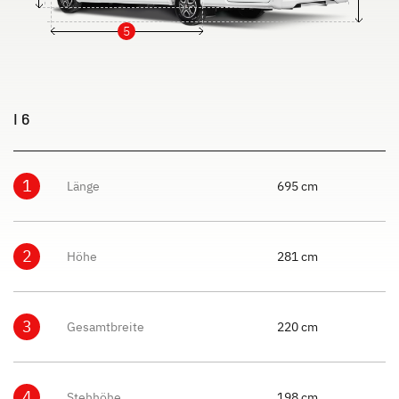
5
I 6
1
Länge
695 cm
2
Höhe
281 cm
3
Gesamtbreite
220 cm
4
Stehhöhe
198 cm