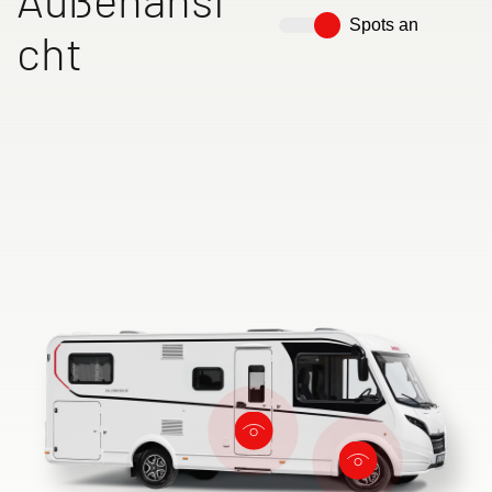
Spots an
cht