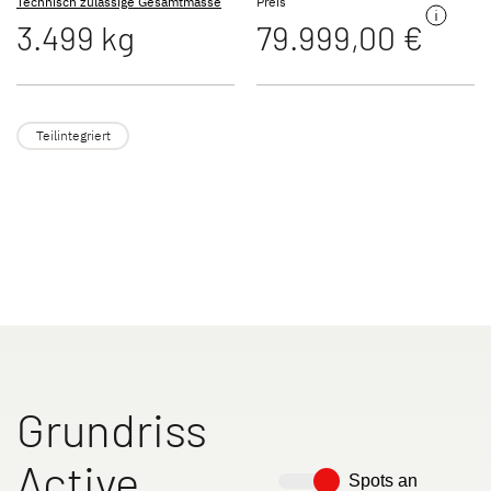
Technisch zulässige Gesamtmasse
Preis
3.499 kg
79.999,00 €
JUST VAN
TREND ACTIVE
Teilintegriert
Teilintegriert & Integriert
Teilintegriert
T 7052 DBL
NEU
XL A
XL I
Alkoven
Integriert
Grundriss
Active
Spots an