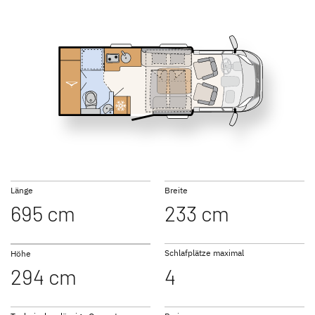
NEU
NEU
T 6752 DBL
T 6762
GLOBEBUS
GLOBEBUS
PERFORMANCE 4X4
PERFORMANCE
Teilintegriert
Teilintegriert
T 6812 EB
T 7052 EB
Länge
Breite
695 cm
233 cm
JUST CAMP ACTIVE
JUST GO ACTIVE
Teilintegriert
Teilintegriert
Schlafplätze maximal
Höhe
294 cm
4
T 7052 EBL
T 7052 DBM
NEU
NEU