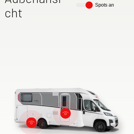
Spots an
cht