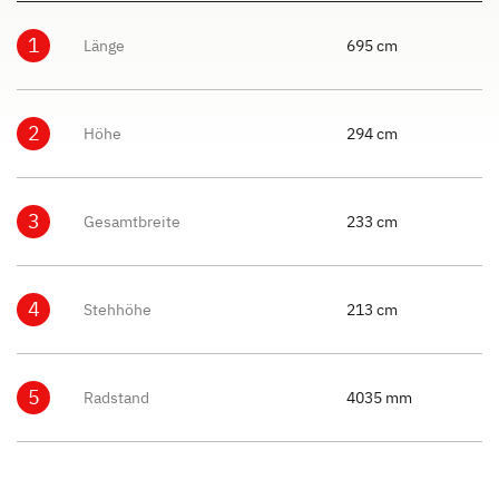
1
Länge
695 cm
2
Höhe
294 cm
3
Gesamtbreite
233 cm
4
Stehhöhe
213 cm
5
Radstand
4035 mm