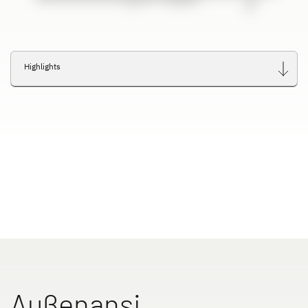
Dethleffs Versprechen
Reiselust
Highlights
Unternehmen
Händlersuche
Fahrzeugbörse
Blog
Außenansi