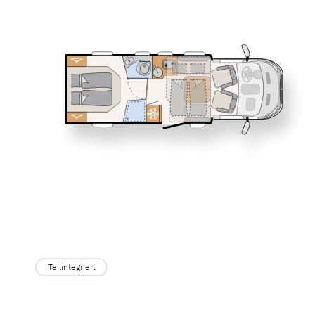
Service
T 7055 DBL
T 7055 E
Dethleffs Versprechen
JUST CAMP
Teilintegriert
Reiselust
Unternehmen
Händlersuche
Fahrzeugbörse
XL A
Blog
Alkoven
Teilintegriert