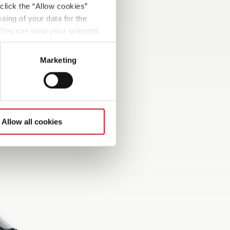
click the “Allow cookies”
sing of your data for the
. You can view your selected
nologie:
button at the bottom left of
Marketing
Allow all cookies