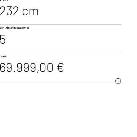
232 cm
NEU
NEU
Schlafplätze maximal
VAN
TREND ACTIVE
5
iert
Teilintegriert & Integriert
Preis
69.999,00 €
t & Alkoven