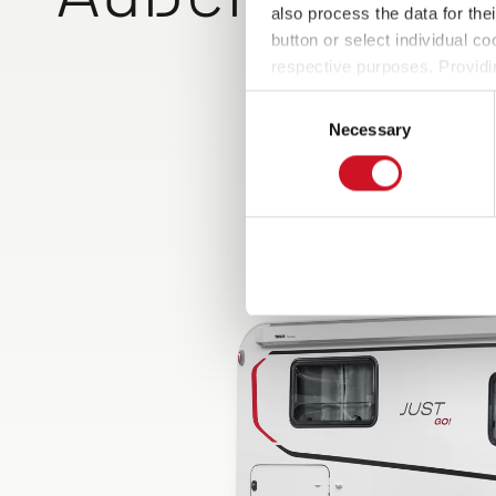
also process the data for the
button or select individual co
respective purposes. Providi
Heckgarage mit Ant
settings at any time as well a
Rutsch-Oberfläche
Consent
the website). You can find fur
Necessary
Selection