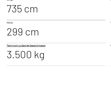
735 cm
B
T 7055 EBL
Höhe
 ACTIVE
JUST GO ACTIVE
JUST 
299 cm
Teilintegriert
Teilintegr
Technisch zulässige Gesamtmasse
3.500 kg
NEU
XL I
ALPA
Integriert
Integrier