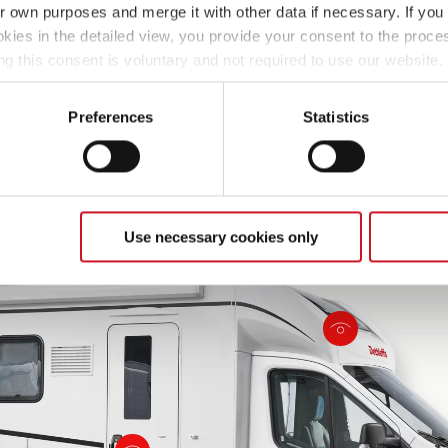
ir own purposes and merge it with other data if necessary. If you 
okies in the detailed view, you provide your consent to the proces
ng this consent is voluntary and not required to use our website
i-
70 cm breite Aufbautüre
Aufbautech
s deselect or change them later (such as by using the fingerprint 
Lifetime
ther information in our Privacy Policy.
Preferences
Statistics
Use necessary cookies only