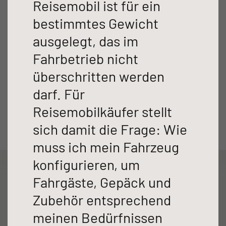
Reisemobil ist für ein
Technisch zulässige Gesamtmasse
Preis
3.499 kg
80.999,00 €
bestimmtes Gewicht
ausgelegt, das im
JUST VAN
TREND ACTIVE
Teilintegriert
Teilintegriert & Integriert
Fahrbetrieb nicht
Teilintegriert
überschritten werden
darf. Für
NEU
Reisemobilkäufer stellt
sich damit die Frage: Wie
XL A
XL I
muss ich mein Fahrzeug
Alkoven
Integriert
konfigurieren, um
Fahrgäste, Gepäck und
Grundriss T
Zubehör entsprechend
Spots an
6817 EB
meinen Bedürfnissen