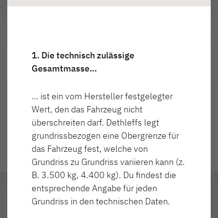
Dethleffs Versprechen
Highlights
Reiselust
1. Die technisch zulässige
Unternehmen
Gesamtmasse…
Zur 360° Ansicht
Händlersuche
… ist ein vom Hersteller festgelegter
Wert, den das Fahrzeug nicht
Fahrzeugbörse
überschreiten darf. Dethleffs legt
Blog
grundrissbezogen eine Obergrenze für
das Fahrzeug fest, welche von
Grundriss zu Grundriss variieren kann (z.
B. 3.500 kg, 4.400 kg). Du findest die
entsprechende Angabe für jeden
Grundriss in den technischen Daten.
Außenansi