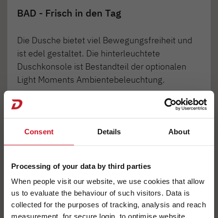
BAD - Frisch in den Tag
Die Dusche bietet viel Bewegungsfreiheit und
ist edel gestaltet. Die hinterleuchtete
Duschkonsole ist Bestandteil der optionalen
Light Moments Ambientebeleuchtung.
1
2
3
4
Consent
Details
About
Processing of your data by third parties
When people visit our website, we use cookies that allow
us to evaluate the behaviour of such visitors. Data is
collected for the purposes of tracking, analysis and reach
measurement, for secure login, to optimise website