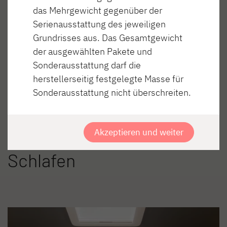
unsichtbar unter der Decke.
das Mehrgewicht gegenüber der
Serienausstattung des jeweiligen
Grundrisses aus. Das Gesamtgewicht
der ausgewählten Pakete und
1
2
3
4
Sonderausstattung darf die
herstellerseitig festgelegte Masse für
Sonderausstattung nicht überschreiten.
Akzeptieren und weiter
Schlafen