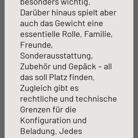
besonders wichtig.
NEU
NEU
Darüber hinaus spielt aber
T 6817 EB
T 6877
auch das Gewicht eine
GLOBEBUS
GLOBEBUS
essentielle Rolle. Familie,
PERFORMANCE 4X4
PERFORMANCE
Freunde,
Teilintegriert
Teilintegriert
Sonderausstattung,
Zubehör und Gepäck – all
das soll Platz finden.
T 7057 EB
T 7057 DBL
Länge
Breite
Zugleich gibt es
699 cm
233 cm
rechtliche und technische
JUST CAMP ACTIVE
JUST GO ACTIVE
Teilintegriert
Teilintegriert
Grenzen für die
Schlafplätze maximal
Höhe
Konfiguration und
300 cm
5
Beladung. Jedes
T 7057 EBL
NEU
NEU