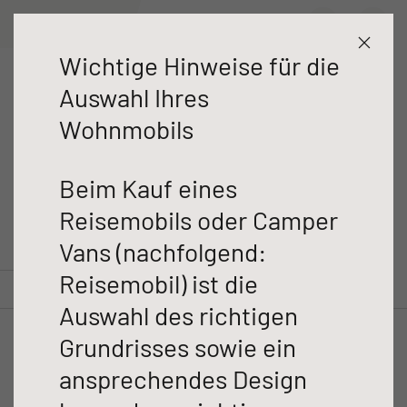
T 6817 EB
Händlersuche
Entdecken
Konfigurieren
Technische Daten
Wichtige Hinweise für die
Wohnwagen
Auswahl Ihres
T 6817 EB
Wohnmobile
Wohnmobils
Trend Teilintegriert
Beim Kauf eines
Reisemobils oder Camper
Vans (nachfolgend:
Reisemobil) ist die
GLOBEBUS ACTIVE
GLOBEBUS GO
Entdecken
Konfigurieren
Technische Daten
Auswahl des richtigen
Integriert
ACTIVE
Teilintegriert
Grundrisses sowie ein
ansprechendes Design