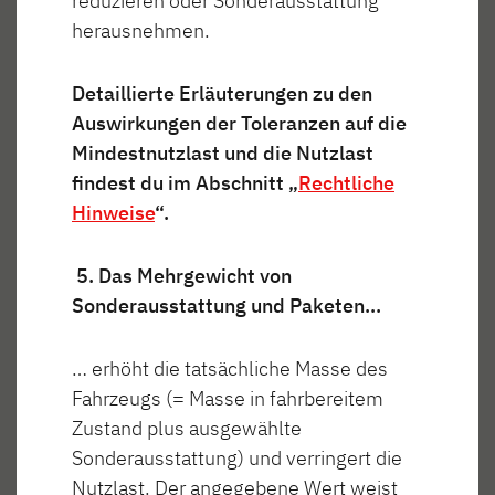
reduzieren oder Sonderausstattung
herausnehmen.
Detaillierte Erläuterungen zu den
Auswirkungen der Toleranzen auf die
Mindestnutzlast und die Nutzlast
findest du im Abschnitt „
Rechtliche
Hinweise
“.
WOHNEN - Alles außer gewöhnlich
5. Das Mehrgewicht von
Wohnen im Teilintegrierten! Die Light Moments
Sonderausstattung und Paketen…
Beleuchtung (Option) wird hier bis in den
Dachausschnitt des Fahrerhauses homogen
… erhöht die tatsächliche Masse des
weitergeführt. Serienmäßig bringt das große
Fahrzeugs (= Masse in fahrbereitem
Fenster in der Fahrerhaushaube Licht und Luft
Zustand plus ausgewählte
ins Fahrzeug. Das optionale
Hubbett
über der
Sonderausstattung) und verringert die
Sitzgruppe verschwindet tagsüber fast
Nutzlast. Der angegebene Wert weist