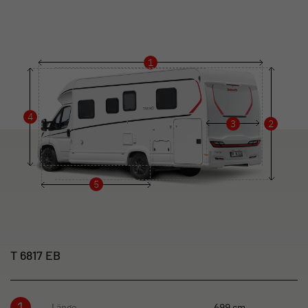
1
4
3
2
5
T 6817 EB
1
Länge
699 cm