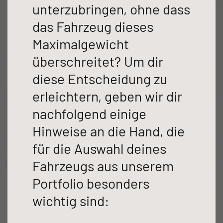
unterzubringen, ohne dass
ALPA
das Fahrzeug dieses
Integriert & Alkoven
Maximalgewicht
überschreitet? Um dir
Dethleffs Händlersuche
diese Entscheidung zu
Finde den Dethleffs Händler in deiner Nähe
erleichtern, geben wir dir
Zu den Wohnmobilen
nachfolgend einige
Hinweise an die Hand, die
für die Auswahl deines
Camper Vans
Fahrzeugs aus unserem
Portfolio besonders
Dethleffs Original Zubehör
wichtig sind:
Service