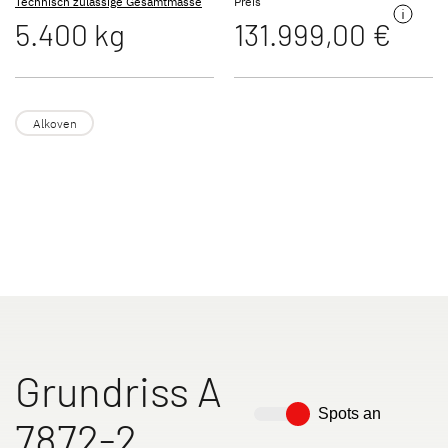
Technisch zulässige Gesamtmasse
Preis
5.400 kg
131.999,00 €
JUST VAN
TREND ACTIVE
Teilintegriert
Teilintegriert & Integriert
Alkoven
NEU
XL A
XL I
Alkoven
Integriert
Grundriss A
Spots an
7872-2