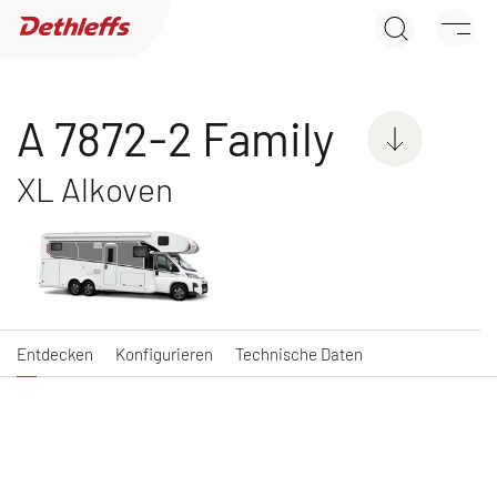
A 7872-2 Family
Händlersuche
Entdecken
Konfigurieren
Technische Daten
Wohnwagen
A 7872-2 Family
Wohnmobile
XL Alkoven
GLOBEBUS ACTIVE
GLOBEBUS GO
Entdecken
Konfigurieren
Technische Daten
Integriert
ACTIVE
Teilintegriert