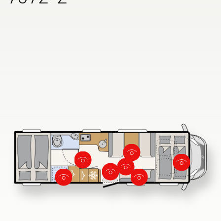
ALPA
Integriert & Alkoven
Dethleffs Händlersuche
Finde den Dethleffs Händler in deiner Nähe
Zu den Wohnmobilen
Camper Vans
Dethleffs Original Zubehör
Service