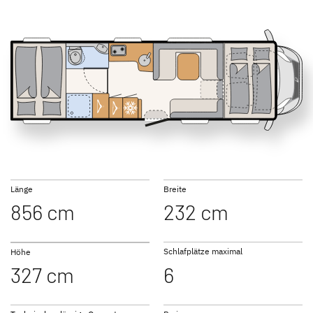
NEU
NEU
A 6822-2
A 7822-2
GLOBEBUS
GLOBEBUS
PERFORMANCE 4X4
PERFORMANCE
Teilintegriert
Teilintegriert
A 7872-2 Family
Länge
Breite
856 cm
232 cm
JUST CAMP ACTIVE
JUST GO ACTIVE
Teilintegriert
Teilintegriert
Schlafplätze maximal
Höhe
327 cm
6
NEU
NEU