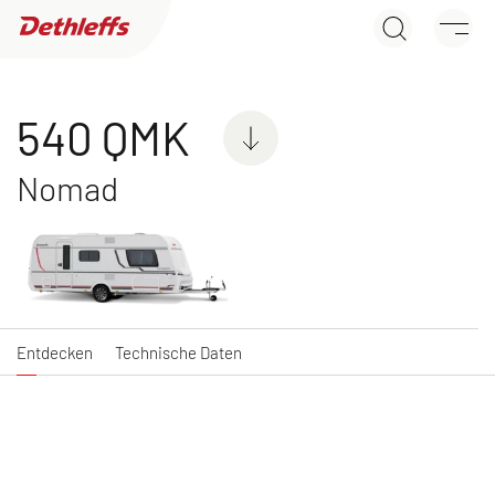
540 QMK
Händlersuche
Entdecken
Technische Daten
Wohnwagen
540 QMK
Nomad
C'JOY
C'GO & C'GO UP
Wohnwagen
Wohnwagen
Entdecken
Technische Daten
NEU