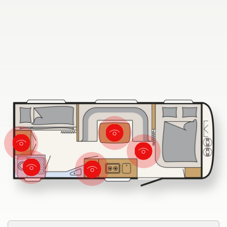
Fahrzeugbörse
Blog
Dethleffs Händlersuche
Finde den Dethleffs Händler in deiner Nähe