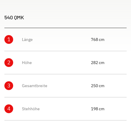
540 QMK
1
Länge
768 cm
2
Höhe
282 cm
3
Gesamtbreite
250 cm
4
Stehhöhe
198 cm