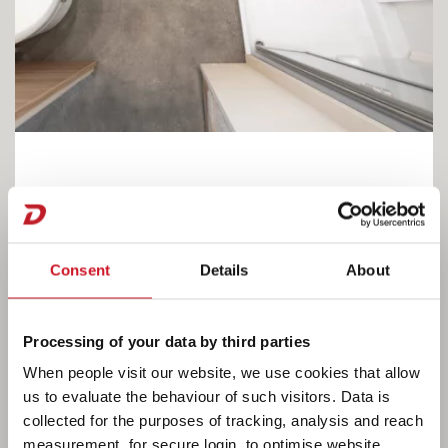
So lebt es sich im Nomad
Im großen Heckbad mit separater Duschkabine
Consent
Details
About
hat man wunderbar viel Bewegungsfreiheit. Das
große Fenster mit Fliegengitter und
Verdunklungsrollo sorgt für den nötigen
Processing of your data by third parties
Luftaustausch nach dem Duschen. • 490 EST
When people visit our website, we use cookies that allow
us to evaluate the behaviour of such visitors. Data is
collected for the purposes of tracking, analysis and reach
measurement, for secure login, to optimise website