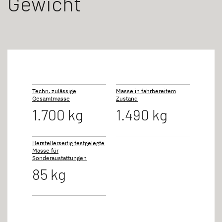
Gewicht
Techn. zulässige
Masse in fahrbereitem
Gesamtmasse
Zustand
1.700 kg
1.490 kg
Herstellerseitig festgelegte
Masse für
Sonderaustattungen
85 kg