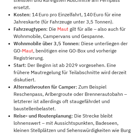
steilsten und kurvigsten Abschnitte am Fernpass
ersetzt.
Kosten:
14 Euro pro Einzelfahrt, 140 Euro für eine
Jahreskarte (für Fahrzeuge unter 3,5 Tonnen).
Fahrzeugtypen:
Die
Maut
gilt für alle – also auch für
Wohnmobile, Campervans und Gespanne.
Wohnmobile über 3,5 Tonnen:
Diese unterliegen der
GO-
Maut
, benötigen eine GO-Box und vorherige
Registrierung.
Start:
Der Beginn ist ab 2029 vorgesehen. Eine
frühere Mautregelung für Teilabschnitte wird derzeit
diskutiert.
Alternativrouten für Camper:
Zum Beispiel
Reschenpass, Arlbergroute oder Brennerautobahn –
letzterer ist allerdings oft staugefährdet und
baustellenbelastet.
Reise- und Routenplanung:
Die Strecke bleibt
lohnenswert – mit Aussichtspunkten, Badeseen,
kleinen Stellplätzen und Sehenswürdigkeiten wie Burg