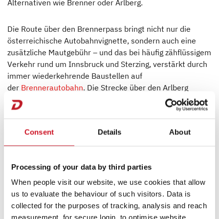
Alternativen wie Brenner oder Arlberg.
Die Route über den Brennerpass bringt nicht nur die
österreichische Autobahnvignette, sondern auch eine
zusätzliche Mautgebühr – und das bei häufig zähflüssigem
Verkehr rund um Innsbruck und Sterzing, verstärkt durch
immer wiederkehrende Baustellen auf
der
Brennerautobahn
. Die Strecke über den Arlberg
punktet zwar mit Bergpanorama, ist aber kurviger,
höhenintensiver und je nach Tunnelöffnung mit
Mehrkosten und Umwegen verbunden.
Consent
Details
About
Processing of your data by third parties
When people visit our website, we use cookies that allow
us to evaluate the behaviour of such visitors. Data is
collected for the purposes of tracking, analysis and reach
measurement, for secure login, to optimise website