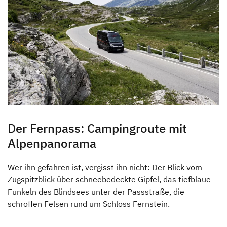
für einen sicheren Campingurlaub
Mit dem Wohnmobil ins Paradies: Roadtrip nach
Sardinien -Teil 1
Fahrzeuge
How to Videos
Der Fernpass: Campingroute mit
Alpenpanorama
Wer ihn gefahren ist, vergisst ihn nicht: Der Blick vom
Zugspitzblick über schneebedeckte Gipfel, das tiefblaue
Funkeln des Blindsees unter der Passstraße, die
schroffen Felsen rund um Schloss Fernstein.