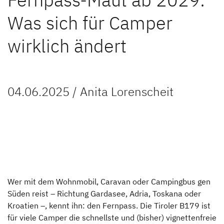
Unternehmen
Was sich für Camper
Händlersuche
wirklich ändert
Fahrzeugbörse
Blog
04.06.2025 / Anita Lorenscheit
Blog
Kundenstimmen
Über uns
Family Events
Wer mit dem Wohnmobil, Caravan oder Campingbus gen
Süden reist – Richtung Gardasee, Adria, Toskana oder
Nachhaltigkeit
Kroatien –, kennt ihn: den Fernpass. Die Tiroler B179 ist
für viele Camper die schnellste und (bisher) vignettenfreie