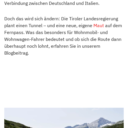
Campingformen
Verbindung zwischen Deutschland und Italien.
Messen
Doch das wird sich ändern: Die Tiroler Landesregierung
plant einen Tunnel – und eine neue, eigene
Maut
auf dem
Tipps & Tricks
Fernpass. Was das besonders für Wohnmobil- und
Wohnwagen-Fahrer bedeutet und ob sich die Route dann
überhaupt noch lohnt, erfahren Sie in unserem
Tipps & Tricks
Blogbeitrag.
Wintercamping
Rechtliche Fragen
Frühlingstipps
Sommercamping
Einsteiger Tipps
Sicher und smart unterwegs: praktisches Zubehör