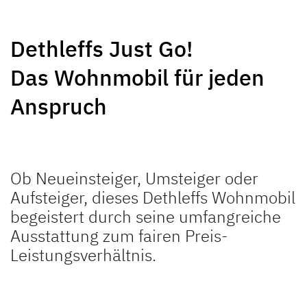
NEU
NEU
Dethleffs Just Go!
GLOBEBUS
GLOBEBUS
Das Wohnmobil für jeden
PERFORMANCE 4X4
PERFORMANCE
Teilintegriert
Teilintegriert
Anspruch
Ob Neueinsteiger, Umsteiger oder
Aufsteiger, dieses Dethleffs Wohnmobil
begeistert durch seine umfangreiche
JUST CAMP ACTIVE
JUST GO ACTIVE
Ausstattung zum fairen Preis-
Teilintegriert
Teilintegriert
Leistungsverhältnis.
NEU
NEU