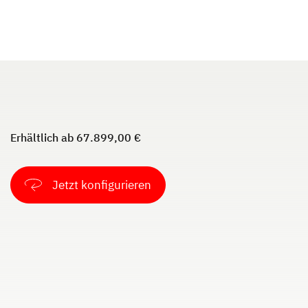
JUST VAN
TREND ACTIVE
Teilintegriert
Teilintegriert & Integriert
NEU
Erhältlich ab 67.899,00 €
Jetzt konfigurieren
XL A
XL I
Alkoven
Integriert