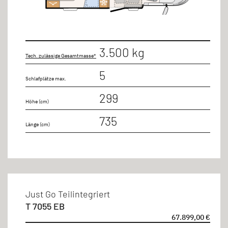
Einzelbett zu Doppelbett
Hubbett
Längseinzelbett
3.500 kg
Tech. zulässige Gesamtmasse*
Queen-Bett
5
Sitzgruppe
Schlafplätze max.
299
Höhe (cm)
Länge
735
Länge (cm)
bis 8m
Sitzplätze
Just Go Teilintegriert
T 7055 EB
4 Personen
67.899,00 €