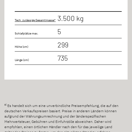
3.500 kg
Tech. zulässige Gesamtmasse*
5
Schlafplätze max.
299
Höhe (cm)
735
Länge (cm)
a)
Es handelt sich um eine unverbindliche Preisempfehlung, die auf den
deutschen Verkaufspreisen basiert. Preise in anderen Ländern können
aufgrund der Währungsumrechnung und der länderspezifischen
Mehrwertsteuer, Gebühren und Einfuhrzölle abweichen. Daher wird
empfohlen, einen örtlichen Händler nach den für das jeweilige Land