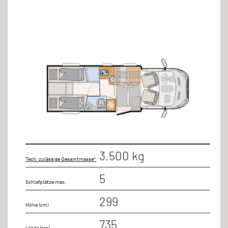
3.500 kg
Tech. zulässige Gesamtmasse*
5
Schlafplätze max.
299
Höhe (cm)
735
Länge (cm)