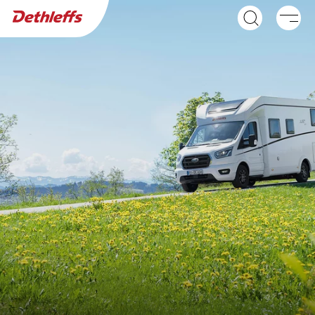
Händlersuche
Wohnwagen
Wohnmobile
GLOBEBUS ACTIVE
GLOBEBUS GO
Integriert
ACTIVE
Teilintegriert