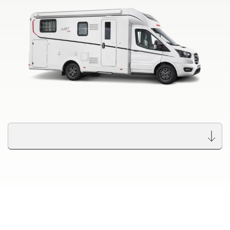
ALPA
Integriert & Alkoven
Dethleffs Händlersuche
Finde den Dethleffs Händler in deiner Nähe
Zu den Wohnmobilen
Camper Vans
Dethleffs Original Zubehör
Service