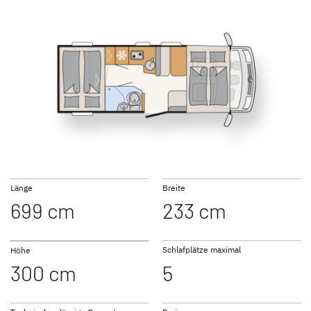
NEU
NEU
I 6817 EB
I 6877
GLOBEBUS
GLOBEBUS
PERFORMANCE 4X4
PERFORMANCE
Teilintegriert
Teilintegriert
I 7057 EB
I 7057 DBL
Länge
Breite
699 cm
233 cm
JUST CAMP ACTIVE
JUST GO ACTIVE
Teilintegriert
Teilintegriert
Schlafplätze maximal
Höhe
300 cm
5
I 7057 EBL
I 7027
NEU
NEU