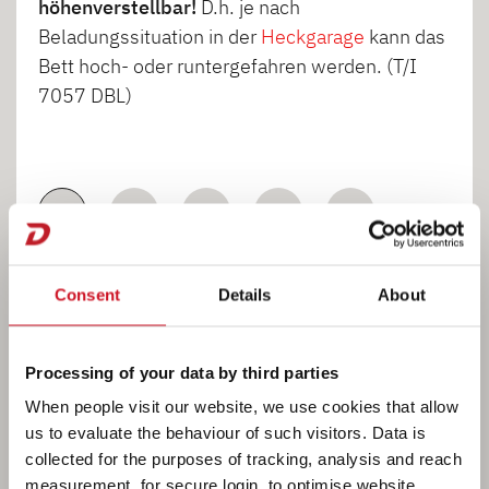
höhenverstellbar!
D.h. je nach
Beladungssituation in der
Heckgarage
kann das
Bett hoch- oder runtergefahren werden. (T/I
7057 DBL)
1
2
3
4
5
6
7
8
9
10
Consent
Details
About
11
Processing of your data by third parties
When people visit our website, we use cookies that allow
us to evaluate the behaviour of such visitors. Data is
collected for the purposes of tracking, analysis and reach
measurement, for secure login, to optimise website