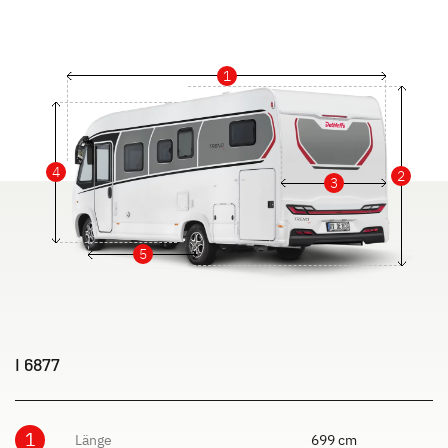
1
4
2
3
5
I 6877
1
Länge
699 cm