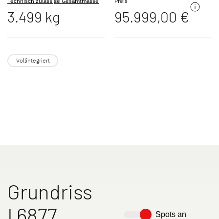
Technisch zulässige Gesamtmasse
Preis
3.499 kg
95.999,00 €
JUST VAN
TREND ACTIVE
Teilintegriert
Teilintegriert & Integriert
Vollintegriert
NEU
XL A
XL I
Alkoven
Integriert
Grundriss
I 6877
Spots an