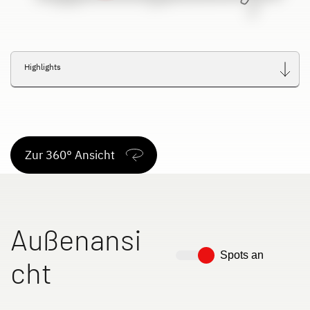
Dethleffs Versprechen
Reiselust
Highlights
Unternehmen
Händlersuche
Zur 360° Ansicht
Fahrzeugbörse
Blog
Außenansi
Spots an
cht