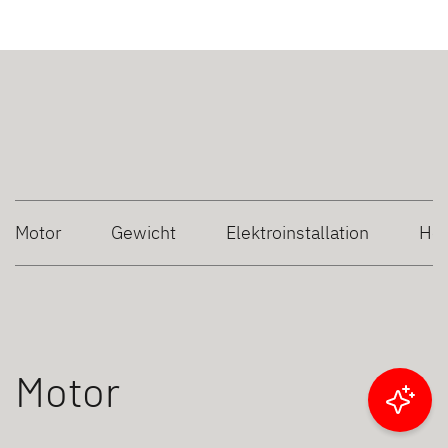
Motor
Gewicht
Elektroinstallation
Hei
Motor
Ergebnisse filtern