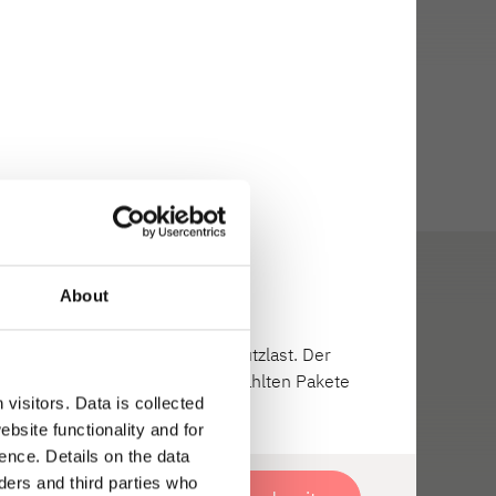
About
tattung) und verringert die Nutzlast. Der
 Das Gesamtgewicht der ausgewählten Pakete
visitors. Data is collected
bsite functionality and for
:
Sicher ist sicher:
ence. Details on the data
vorbildliche Dethleffs
ers and third parties who