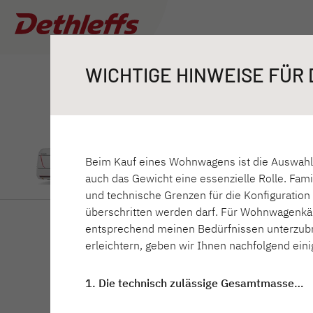
Camper® /
530 DR
Woh
Händlersuche
WICHTIGE HINWEISE FÜR
530
Beim Kauf eines Wohnwagens ist die Auswahl 
Camper
auch das Gewicht eine essenzielle Rolle. Famil
Wohnwagen
und technische Grenzen für die Konfiguration
0
Händler gefunden
überschritten werden darf. Für Wohnwagenkäu
Wohnmobile
C'JOY
entsprechend meinen Bedürfnissen unterzubr
Ich will kaufen oder mieten
Wohnwagen
Mehr
erleichtern, geben wir Ihnen nachfolgend ein
Camper Vans
Filter
Ich benötige Service & Reparaturarbeiten
1. Die technisch zulässige Gesamtmasse…
Dethleffs Original Zubehör