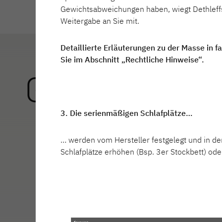
Genieße Fr
Gewichtsabweichungen haben, wiegt Dethleffs
mit einem 
Weitergabe an Sie mit.
560 FMK
730 FKR
Detaillierte Erläuterungen zu der Masse in 
Sie im Abschnitt „Rechtliche Hinweise“.
Zu den 
Grundriss 53
3. Die serienmäßigen Schlafplätze…
Großzügige R
… werden vom Hersteller festgelegt und in d
im Heck, umb
Schlafplätze erhöhen (Bsp. 3er Stockbett) oder 
großen Liegef
210x135 cm