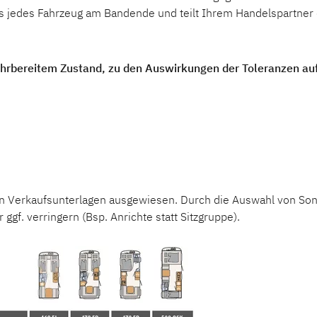
eiheit und Komfort auf Reisen – entdecke dein nächst
 jedes Fahrzeug am Bandende und teilt Ihrem Handelspartner 
Wohnwagen, der zu dir passt!
fahrbereitem Zustand, zu den Auswirkungen der Toleranzen auf
Wohnwagen
0 DR
Spots an
undsitzgruppe
Großzügige Arbeitsfläche in
en Verkaufsunterlagen ausgewiesen. Durch die Auswahl von Son
aubar zur
der Küche
ggf. verringern (Bsp. Anrichte statt Sitzgruppe).
läche