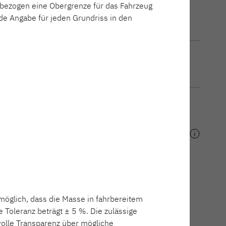
issbezogen eine Obergrenze für das Fahrzeug
230 cm
nde Angabe für jeden Grundriss in den
520 ELT
Schlafplätze maximal
4
Preis
29.899,00 €
550 ESK
ureihen mit modernem
ung. Ob kompakte
ei uns findest du das
 möglich, dass die Masse in fahrbereitem
Toleranz beträgt ± 5 %. Die zulässige
volle Transparenz über mögliche