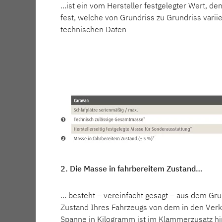
…ist ein vom Hersteller festgelegter Wert, de
Service
fest, welche von Grundriss zu Grundriss varii
460 EL
490 EST
technischen Daten
Dethleffs Versprechen
NOMAD
Wohnwagen
Reiselust
Unternehmen
Händlersuche
Fahrzeugbörse
530 DR
530 FSK
Dethleffs 
Blog
Erlebe die
2. Die Masse in fahrbereitem Zustand…
Design, du
Wohnwagen 
… besteht – vereinfacht gesagt – aus dem Grun
perfekte W
Zustand Ihres Fahrzeugs von dem in den Verk
Spanne in Kilogramm ist im Klammerzusatz hi