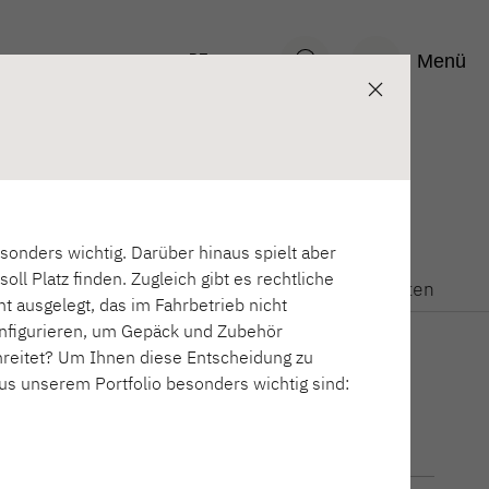
Menü
Entdecken
Technische Daten
DE
onders wichtig. Darüber hinaus spielt aber
ll Platz finden. Zugleich gibt es rechtliche
NEU
Entdecken
Technische Daten
 ausgelegt, das im Fahrbetrieb nicht
onfigurieren, um Gepäck und Zubehör
R EDITION
CAMPER
reitet? Um Ihnen diese Entscheidung zu
gen
Wohnwagen
aus unserem Portfolio besonders wichtig sind:
Breite