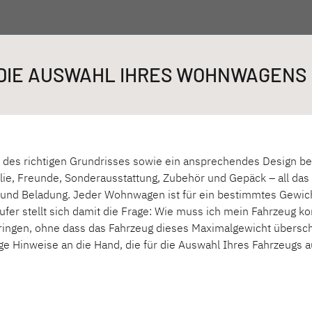
nwagen
 DIE AUSWAHL IHRES WOHNWAGENS
 DR
des richtigen Grundrisses sowie ein ansprechendes Design bes
®
ie, Freunde, Sonderausstattung, Zubehör und Gepäck – all das so
 und Beladung. Jeder Wohnwagen ist für ein bestimmtes Gewicht
fer stellt sich damit die Frage: Wie muss ich mein Fahrzeug k
C'GO & C'GO UP
SUMME
ingen, ohne dass das Fahrzeug dieses Maximalgewicht übersch
Wohnwagen
Wohnwa
ige Hinweise an die Hand, die für die Auswahl Ihres Fahrzeugs 
Länge