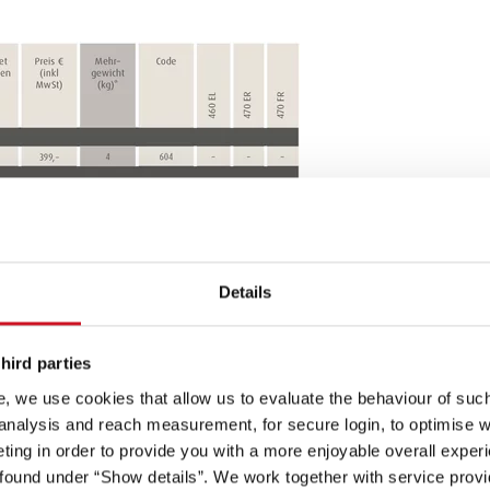
 und Paketen…
Details
t
Spots an
s (= Masse in fahrbereitem Zustand plus ausgewählte Sonderauss
hird parties
nüber der Serienausstattung des jeweiligen Grundrisses aus.
, we use cookies that allow us to evaluate the behaviour of such 
ig festgelegte Masse für Sonderausstattung nicht überschreiten.
 analysis and reach measurement, for secure login, to optimise we
ritt mit
: die
ienmäßig gut: sofort
Für alle Ansprüche
Jetzt serienmäßig an Bord
ing in order to provide you with a more enjoyable overall experi
en
iegelung
rtklar dank
gewappnet: auch kurze
die Dethleffs "SIU System
ound under “Show details”. We work together with service provid