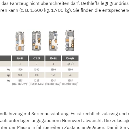
n das Fahrzeug nicht überschreiten darf. Dethleffs legt grundr
780 cm
eren kann (z. B. 1.600 kg, 1.700 kg). Sie finden die entspreche
510 LE
BEDUIN SCANDINAVIA
Höhe
Wohnwagen
282 cm
Technisch zulässige Gesamtmasse
1.600 kg
540 QMK
Wohnwagen – dein perfektes Camping-Erlebnis
 Welt der Dethleffs Wohnwagen – fünf Wohnwagen-Ba
rchdachten Raumlösungen und erstklassiger Ausstatt
für Paare oder geräumige Wohnwagen für Familien – b
dfahrzeug mit Serienausstattung. Es ist rechtlich zulässig und
ohnwagen-Modell für deinen Urlaub.
aufsunterlagen angegebenem Nennwert abweicht. Die zulässige 
nter der Masse in fahrbereitem Zustand angegeben. Damit Sie 