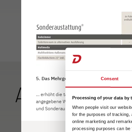
5. Das Mehrgewicht von Sonderausstattung
Consent
Außenansich
… erhöht die tatsächliche Masse des Fahrzeug
Processing of your data by t
angegebene Wert weist das Mehrgewicht gege
When people visit our website
und Sonderausstattung darf die herstellerseit
for the purposes of tracking,
Neu! Komfort-Zut
Besonders sicher
Ser
online marketing and remarket
der 65 cm breit
Safelock-Türverr
sta
processing purposes can be f