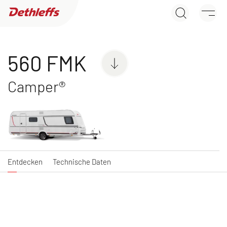
560 FMK
Händlersuche
Entdecken
Technische Daten
Wohnwagen
560 FMK
Camper®
C'JOY
C'GO & C'GO UP
Wohnwagen
Wohnwagen
Entdecken
Technische Daten
NEU