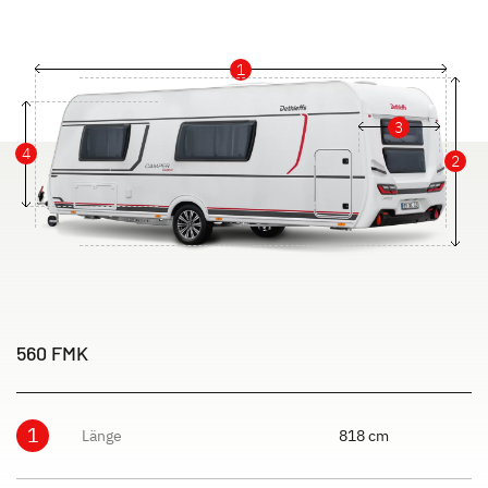
1
3
4
2
560 FMK
1
Länge
818 cm