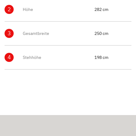
2
Höhe
282 cm
3
Gesamtbreite
250 cm
4
Stehhöhe
198 cm