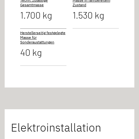
Techn. zulässige
Masse in fahrbereitem
Gesamtmasse
Zustand
1.700 kg
1.530 kg
Herstellerseitig festgelegte
Masse für
Sonderaustattungen
40 kg
Elektroinstallation