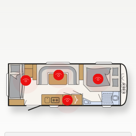
Fahrzeugbörse
Blog
Dethleffs Händlersuche
Finde den Dethleffs Händler in deiner Nähe