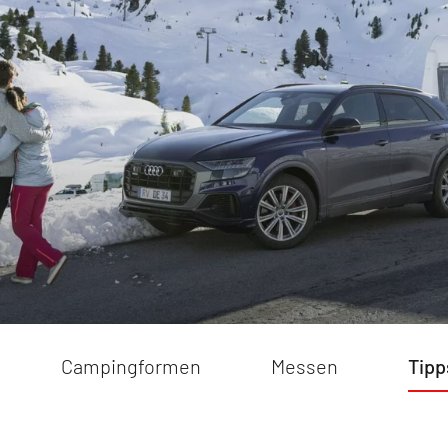
keit
Sommercamping
rmen
Einsteiger Tipps
Sicher und smart unte
cks
praktisches Zubehör fü
sicheren Campingurla
eos
Mit dem Wohnmobil in
Roadtrip nach Sardinie
Campingformen
Messen
Tipp