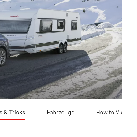
rwegs:
r einen
ub
s Paradies:
n -Teil 1
s & Tricks
Fahrzeuge
How to Videos