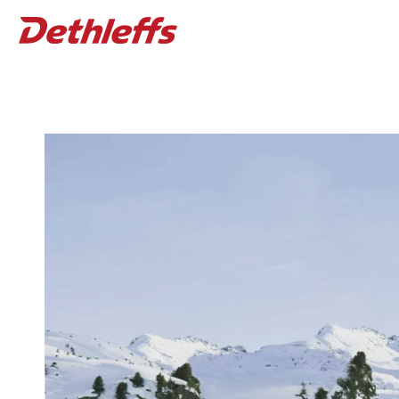
Wohnwagen
BLOG
Wohnmobile
Kundenst
Camper Vans
Über uns
Family Eve
Dethleffs Original Zubehör