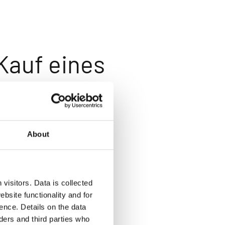
Kauf eines
About
visitors. Data is collected
bsite functionality and for
ence. Details on the data
ers and third parties who