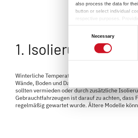
also process the data for the
button or select individual co
respective purposes. Providi
settings at any time as well a
Consent
the website). You can find fur
Necessary
Selection
1. Isolierung und
Winterliche Temperaturen erfordern eine effizie
Wände, Boden und Dach des Fahrzeugs gut isolie
sollten vermieden oder durch zusätzliche Isolier
Gebrauchtfahrzeugen ist darauf zu achten, dass 
regelmäßig gewartet wurde. Ältere Modelle könn