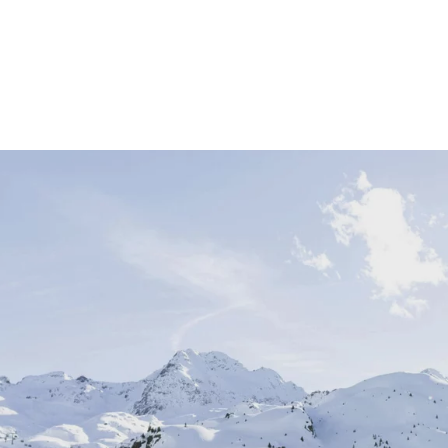
TIPPS & TRICKS
immen
Wintercamping
Rechtliche Fragen
nts
Frühlingstipps