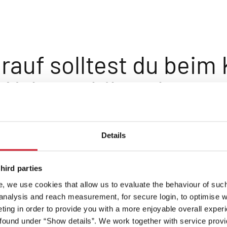
auf solltest du beim 
Wohnmobils achten
g. Die Temperaturen sind kalt, es kann schneien und
Details
bil oder der Wohnwagen gut isoliert ist und über eine
hird parties
s darüber nachdenkt, das ganze Jahr über unterwegs zu
, we use cookies that allow us to evaluate the behaviour of such 
 analysis and reach measurement, for secure login, to optimise we
ing in order to provide you with a more enjoyable overall experi
ound under “Show details”. We work together with service provid