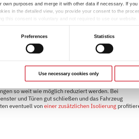
ir own purposes and merge it with other data if necessary. If you 
okies in the detailed view, you provide your consent to the proces
ng this consent is voluntary and not required to use our website
s deselect or change them later (such as by using the fingerprint 
ther information in our Privacy Policy.
Preferences
Statistics
 Wärmedämmung
Use necessary cookies only
nte
Isolierung
. Daher ist es ratsam sicherzustellen, dass
rt sind, um den Wärmeverlust zu minimieren. Kältebrüc
ungen so weit wie möglich reduziert werden. Bei
Fenster und Türen gut schließen und das Fahrzeug
ten eventuell von
einer zusätzlichen Isolierung
profitier