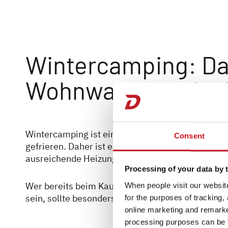
Wintercamping: Dar
Wohnwagens oder 
Wintercamping ist eine besondere Herausforderun
Consent
gefrieren. Daher ist es wichtig, dass das Wohnmo
ausreichende Heizung verfügt.
Processing of your data by t
Wer bereits beim Kauf eines neuen Freizeitmobil
When people visit our website
sein, sollte besonders auf folgende Dinge achten:
for the purposes of tracking,
online marketing and remarket
processing purposes can be f