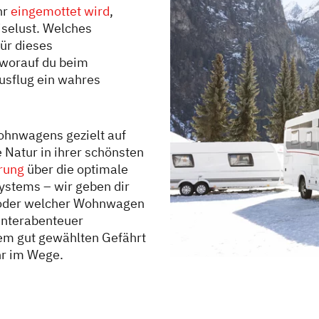
hr
eingemottet wird
,
selust. Welches
ür dieses
 worauf du beim
usflug ein wahres
ohnwagens gezielt auf
 Natur in ihrer schönsten
erung
über die optimale
ystems – wir geben dir
 oder welcher Wohnwagen
Winterabenteuer
nem gut gewählten Gefährt
hr im Wege.