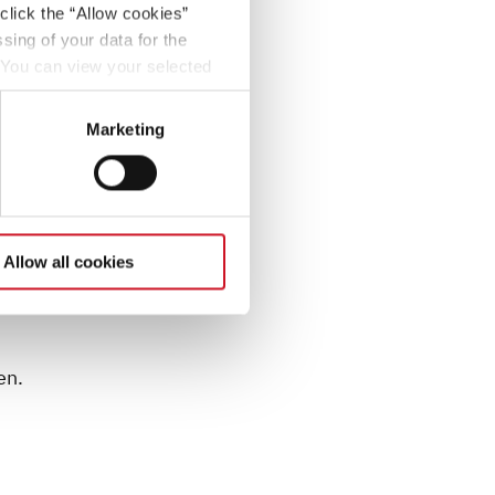
click the “Allow cookies”
sing of your data for the
. You can view your selected
button at the bottom left of
Marketing
Allow all cookies
ken
en.