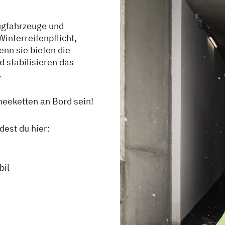
Zugfahrzeuge und
nterreifenpflicht,
nn sie bieten die
 stabilisieren das
.
eeketten an Bord sein!
est du hier:
il