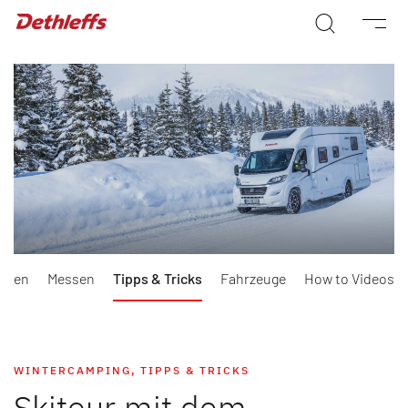
Wohnwagen
Wohnmobile
Camper Vans
Dethleffs Original Zubehör
Service
rmen
Messen
Tipps & Tricks
Fahrzeuge
How to Videos
Dethleffs Versprechen
Reiselust
WINTERCAMPING
,
TIPPS & TRICKS
Skitour mit dem