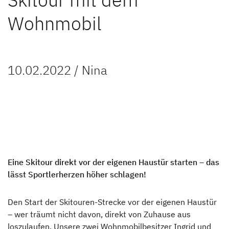
Unternehmen
Wohnmobil
Händlersuche
Fahrzeugbörse
10.02.2022 / Nina
Blog
Blog
Kundenstimmen
Über uns
Eine Skitour direkt vor der eigenen Haustür starten – das
lässt Sportlerherzen höher schlagen!
Family Events
Den Start der Skitouren-Strecke vor der eigenen Haustür
Nachhaltigkeit
– wer träumt nicht davon, direkt von Zuhause aus
loszulaufen. Unsere zwei Wohnmobilbesitzer Ingrid und