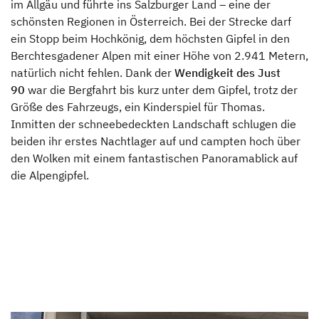
im Allgäu und führte ins Salzburger Land – eine der
für einen sicheren Campingurlaub
schönsten Regionen in Österreich. Bei der Strecke darf
ein Stopp beim Hochkönig, dem höchsten Gipfel in den
Mit dem Wohnmobil ins Paradies: Roadtrip nach
Berchtesgadener Alpen mit einer Höhe von 2.941 Metern,
natürlich nicht fehlen. Dank der
Wendigkeit des Just
Sardinien -Teil 1
90
war die Bergfahrt bis kurz unter dem Gipfel, trotz der
Größe des Fahrzeugs, ein Kinderspiel für Thomas.
Fahrzeuge
Inmitten der schneebedeckten Landschaft schlugen die
beiden ihr erstes Nachtlager auf und campten hoch über
How to Videos
den Wolken mit einem fantastischen Panoramablick auf
die Alpengipfel.