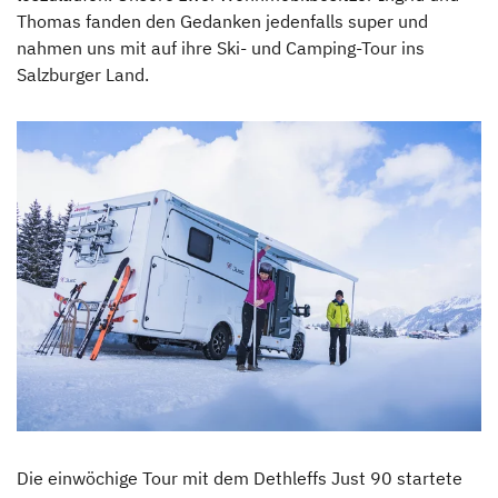
Campingformen
Thomas fanden den Gedanken jedenfalls super und
nahmen uns mit auf ihre Ski- und Camping-Tour ins
Messen
Salzburger Land.
Tipps & Tricks
Tipps & Tricks
Wintercamping
Rechtliche Fragen
Frühlingstipps
Sommercamping
Einsteiger Tipps
Sicher und smart unterwegs: praktisches Zubehör
Die einwöchige Tour mit dem Dethleffs Just 90 startete