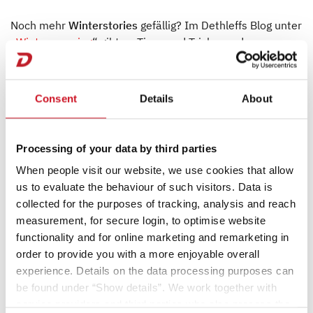
Noch mehr
Winterstories
gefällig? Im Dethleffs Blog unter
„
Wintercamping
“ gibt es Tipps und Tricks rund ums
Camping bei kalten Temperaturen und spannende
Reiseberichte von anderen Dethleffs Fahrern.
Auf
www.dethleffs.de
gibt es alle wichtigen Fakten zu
Consent
Details
About
unseren winterfesten und wintertauglichen Fahrzeugen.
Processing of your data by third parties
When people visit our website, we use cookies that allow
us to evaluate the behaviour of such visitors. Data is
collected for the purposes of tracking, analysis and reach
measurement, for secure login, to optimise website
functionality and for online marketing and remarketing in
order to provide you with a more enjoyable overall
experience. Details on the data processing purposes can
be found under “Show details”. We work together with
service providers and third parties who also process the