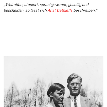
Aktuelles
,,Weltoffen, studiert, sprachgewandt, gesellig und
bescheiden, so lässt sich
Arist Dethleffs
beschreiben.“
Team
Family Events
Nachhaltigkeit
Campingformen
Messen
Tipps & Tricks
Fahrzeuge
How to Videos