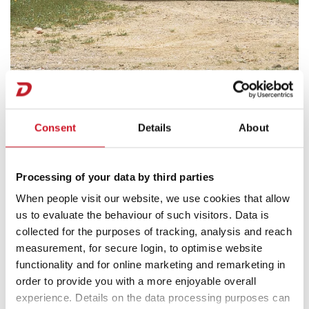
Der Dethleffs Pirat – die erste Alkoven-Baureihe
Neben Wohnwagen und Zelten gab es in den 60er-Jahren
Consent
Details
About
auch das erste motorisierte Freizeitmobil. Der „Bulli“
fand eine große Fangemeinde. In der Bundesrepublik sind
Ende 1960 bereits über 20.000 rollende
Processing of your data by third parties
„Wochenendhäuser“ zugelassen. Mitte der 70er-Jahre
When people visit our website, we use cookies that allow
gibt es die ersten echten Wohnmobile mit fest
us to evaluate the behaviour of such visitors. Data is
eingebautem Mobiliar. Unser Firmenpionier
Arist
collected for the purposes of tracking, analysis and reach
Dethleffs
befasste sich bereits in den 50er-Jahren mit
measurement, for secure login, to optimise website
der Idee eines motorisierten Freizeitmobils. Der erste
functionality and for online marketing and remarketing in
Versuch im Jahr 1977 scheiterte noch. Erst in den 80er-
order to provide you with a more enjoyable overall
Jahren gelingt ihm mit dem
Dethleffs Pirat Wohnmobil
experience. Details on the data processing purposes can
der Durchbruch. Der Siegeszug der Reisemobile beginnt!