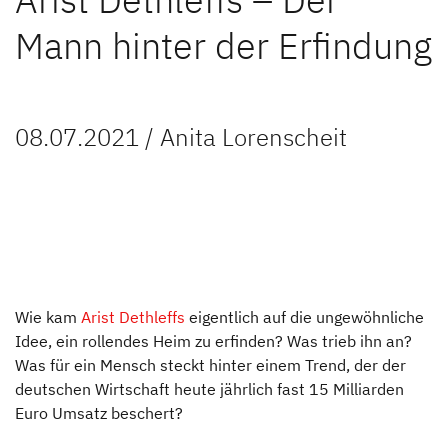
Unternehmen
Mann hinter der Erfindung
Händlersuche
Fahrzeugbörse
08.07.2021 / Anita Lorenscheit
Blog
Blog
Kundenstimmen
Über uns
Wie kam
Arist Dethleffs
eigentlich auf die ungewöhnliche
Idee, ein rollendes Heim zu erfinden? Was trieb ihn an?
Was für ein Mensch steckt hinter einem Trend, der der
Über uns
deutschen Wirtschaft heute jährlich fast 15 Milliarden
Euro Umsatz beschert?
Ausbildung